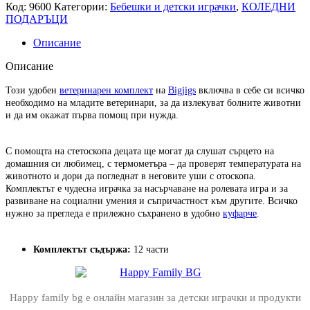
Код:
9600
Категории:
Бебешки и детски играчки
,
КОЛЕДНИ
ПОДАРЪЦИ
Описание
Описание
Този удобен
ветеринарен комплект
на
Bigjigs
включва в себе си всичко
необходимо на младите ветеринари, за да излекуват болните животни
и да им окажат първа помощ при нужда.
С помощта на стетоскопа децата ще могат да слушат сърцето на
домашния си любимец, с термометъра – да проверят температурата на
животното и дори да погледнат в неговите уши с отоскопа.
Комплектът е чудесна играчка за насърчаване на ролевата игра и за
развиване на социални умения и съпричастност към другите. Всичко
нужно за прегледа е прилежно съхранено в удобно
куфарче
.
Комплектът съдържа:
12 части
Happy family bg е онлайн магазин за детски играчки и продукти