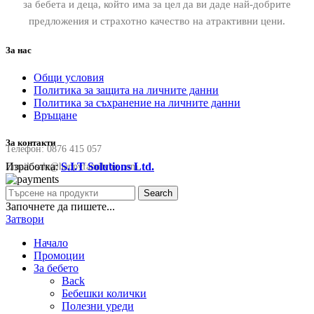
за бебета и деца, който има за цел да ви даде най-добрите
предложения и страхотно качество на атрактивни цени.
За нас
Общи условия
Политика за защита на личните данни
Политика за съхранение на личните данни
Връщане
За контакти
Телефон:
0876 415 057
Изработка:
S.I.T Solutions Ltd.
Email:
sale@happyfamilybg.com
Search
Започнете да пишете...
Затвори
Начало
Промоции
За бебето
Back
Бебешки колички
Полезни уреди