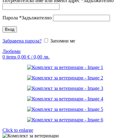
Потребителско име или имейл адрес
*
Задължително
Парола
*
Задължително
Вход
Забравена парола?
Запомни ме
Любими
0
items
0,00
€
/ 0,00 лв.
Click to enlarge