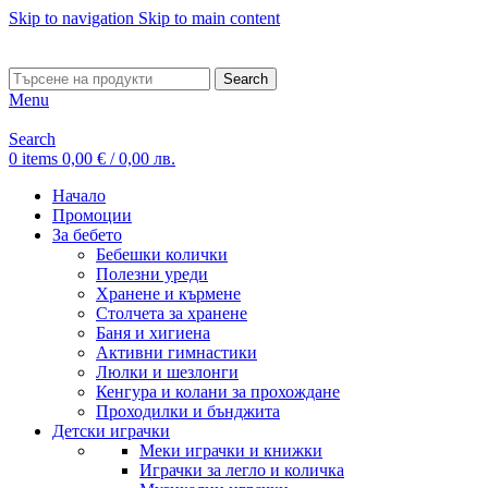
Skip to navigation
Skip to main content
ADD ANYTHING HERE OR JUST REMOVE IT…
Search
Menu
Search
0
items
0,00
€
/ 0,00 лв.
Начало
Промоции
За бебето
Бебешки колички
Полезни уреди
Хранене и кърмене
Столчета за хранене
Баня и хигиена
Активни гимнастики
Люлки и шезлонги
Кенгура и колани за прохождане
Проходилки и бънджита
Детски играчки
Меки играчки и книжки
Играчки за легло и количка