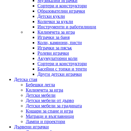
Музикални играчки
Сортери и конструктори
Образователни играчки
Детски кукли
Колички за кукли
Инструменти и работилници
Килимчета за игра
Играчки за баня
Коли, камиони, писти
Играчки за пясък
Ролеви играчки
Акумулаторни коли
Сортери и конструктори
Басейни с топки и тенти
Други детски играчки
Детска стая
Бебешки легла
Килимчета за игра
Детски мебели
Детски мебели от дърво
Детски мебели за градината
Кошари за спане и игра
Матраци и възглавници
Лампи и проектори
Дървени играчки