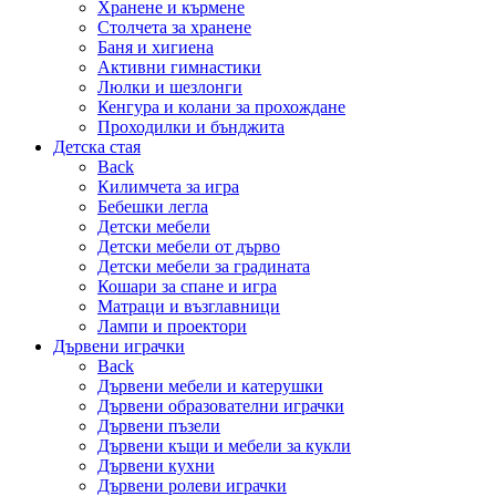
Хранене и кърмене
Столчета за хранене
Баня и хигиена
Активни гимнастики
Люлки и шезлонги
Кенгура и колани за прохождане
Проходилки и бънджита
Детска стая
Back
Килимчета за игра
Бебешки легла
Детски мебели
Детски мебели от дърво
Детски мебели за градината
Кошари за спане и игра
Матраци и възглавници
Лампи и проектори
Дървени играчки
Back
Дървени мебели и катерушки
Дървени образователни играчки
Дървени пъзели
Дървени къщи и мебели за кукли
Дървени кухни
Дървени ролеви играчки