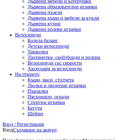
Дървени мебели и катерушки
Дървени образователни играчки
Дървени пъзели
Дървени къщи и мебели за кукли
Дървени кухни
Дървени ролеви играчки
Велосипеди
Колела баланс
Детски велосипеди
Триколки
Тротинетки, скейтборди и ролери
Велосипеди със скорости
Аксесоари за велосипеди
На открито
Къщи, маси, столчета
Люлки и люлеещи играчки
Пързалки
Пясъчници, огради
Спортни играчки
Батути
Шейни
Вход / Регистрация
Вход
Създаване на акаунт