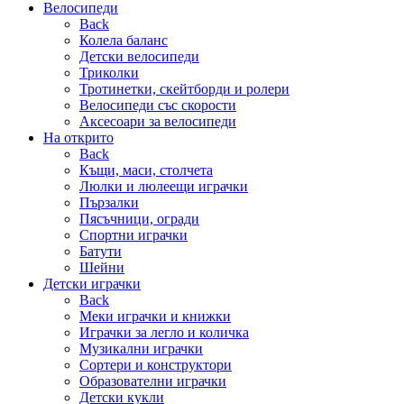
Велосипеди
Back
Колела баланс
Детски велосипеди
Триколки
Тротинетки, скейтборди и ролери
Велосипеди със скорости
Аксесоари за велосипеди
На открито
Back
Къщи, маси, столчета
Люлки и люлеещи играчки
Пързалки
Пясъчници, огради
Спортни играчки
Батути
Шейни
Детски играчки
Back
Меки играчки и книжки
Играчки за легло и количка
Музикални играчки
Сортери и конструктори
Образователни играчки
Детски кукли