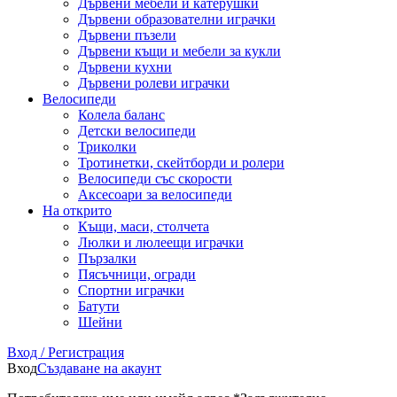
Дървени мебели и катерушки
Дървени образователни играчки
Дървени пъзели
Дървени къщи и мебели за кукли
Дървени кухни
Дървени ролеви играчки
Велосипеди
Колела баланс
Детски велосипеди
Триколки
Тротинетки, скейтборди и ролери
Велосипеди със скорости
Аксесоари за велосипеди
На открито
Къщи, маси, столчета
Люлки и люлеещи играчки
Пързалки
Пясъчници, огради
Спортни играчки
Батути
Шейни
Вход / Регистрация
Вход
Създаване на акаунт