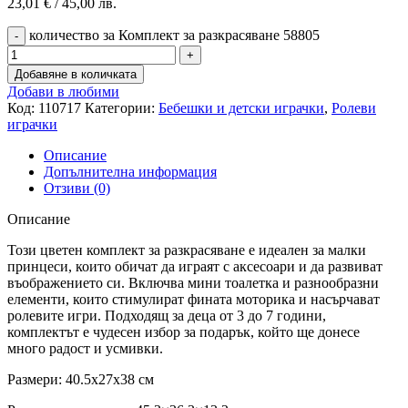
23,01
€
/ 45,00 лв.
количество за Комплект за разкрасяване 58805
Добавяне в количката
Добави в любими
Код:
110717
Категории:
Бебешки и детски играчки
,
Ролеви
играчки
Описание
Допълнителна информация
Отзиви (0)
Описание
Този цветен комплект за разкрасяване е идеален за малки
принцеси, които обичат да играят с аксесоари и да развиват
въображението си. Включва мини тоалетка и разнообразни
елементи, които стимулират фината моторика и насърчават
ролевите игри. Подходящ за деца от 3 до 7 години,
комплектът е чудесен избор за подарък, който ще донесе
много радост и усмивки.
Размери: 40.5x27x38 см