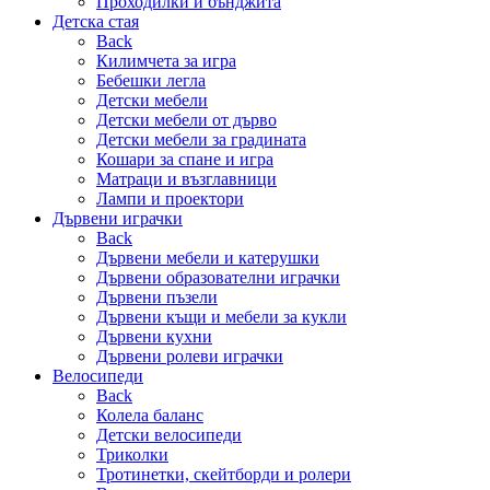
Проходилки и бънджита
Детска стая
Back
Килимчета за игра
Бебешки легла
Детски мебели
Детски мебели от дърво
Детски мебели за градината
Кошари за спане и игра
Матраци и възглавници
Лампи и проектори
Дървени играчки
Back
Дървени мебели и катерушки
Дървени образователни играчки
Дървени пъзели
Дървени къщи и мебели за кукли
Дървени кухни
Дървени ролеви играчки
Велосипеди
Back
Колела баланс
Детски велосипеди
Триколки
Тротинетки, скейтборди и ролери