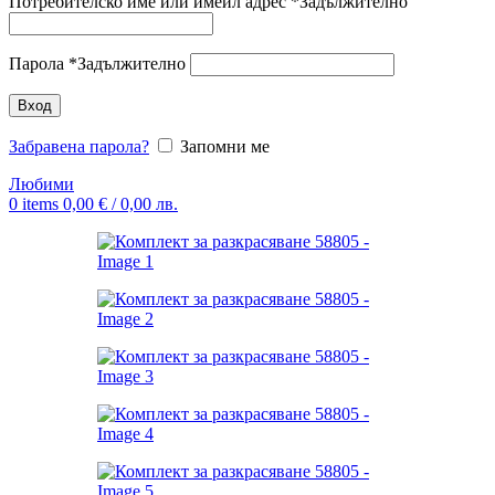
Потребителско име или имейл адрес
*
Задължително
Парола
*
Задължително
Вход
Забравена парола?
Запомни ме
Любими
0
items
0,00
€
/ 0,00 лв.