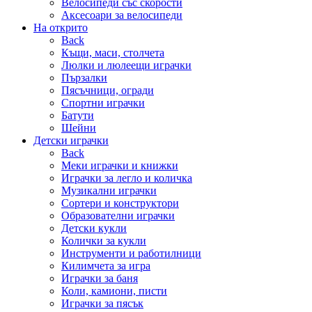
Велосипеди със скорости
Аксесоари за велосипеди
На открито
Back
Къщи, маси, столчета
Люлки и люлеещи играчки
Пързалки
Пясъчници, огради
Спортни играчки
Батути
Шейни
Детски играчки
Back
Меки играчки и книжки
Играчки за легло и количка
Музикални играчки
Сортери и конструктори
Образователни играчки
Детски кукли
Колички за кукли
Инструменти и работилници
Килимчета за игра
Играчки за баня
Коли, камиони, писти
Играчки за пясък