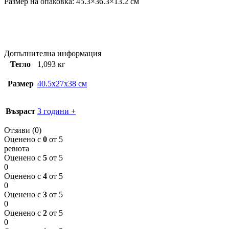
Размер на опаковка: 45.3×36.3×13.2 см
Допълнителна информация
Тегло
1,093 кг
Размер
40.5x27x38 см
Възраст
3 години +
Отзиви (0)
Оценено с
0
от 5
ревюта
Оценено с
5
от 5
0
Оценено с
4
от 5
0
Оценено с
3
от 5
0
Оценено с
2
от 5
0