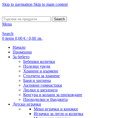
Skip to navigation
Skip to main content
ADD ANYTHING HERE OR JUST REMOVE IT…
Search
Menu
Search
0
items
0,00
€
/ 0,00 лв.
Начало
Промоции
За бебето
Бебешки колички
Полезни уреди
Хранене и кърмене
Столчета за хранене
Баня и хигиена
Активни гимнастики
Люлки и шезлонги
Кенгура и колани за прохождане
Проходилки и бънджита
Детски играчки
Меки играчки и книжки
Играчки за легло и количка