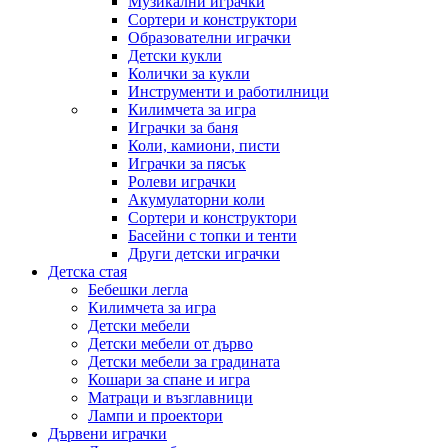
Музикални играчки
Сортери и конструктори
Образователни играчки
Детски кукли
Колички за кукли
Инструменти и работилници
Килимчета за игра
Играчки за баня
Коли, камиони, писти
Играчки за пясък
Ролеви играчки
Акумулаторни коли
Сортери и конструктори
Басейни с топки и тенти
Други детски играчки
Детска стая
Бебешки легла
Килимчета за игра
Детски мебели
Детски мебели от дърво
Детски мебели за градината
Кошари за спане и игра
Матраци и възглавници
Лампи и проектори
Дървени играчки