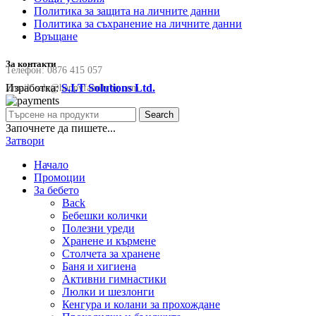
Политика за защита на личните данни
Политика за съхранение на личните данни
Връщане
За контакти
Телефон:
0876 415 057
Изработка:
S.I.T Solutions Ltd.
Email:
sale@happyfamilybg.com
Search
Започнете да пишете...
Затвори
Начало
Промоции
За бебето
Back
Бебешки колички
Полезни уреди
Хранене и кърмене
Столчета за хранене
Баня и хигиена
Активни гимнастики
Люлки и шезлонги
Кенгура и колани за прохождане