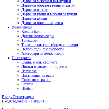
Дървени мебели и катерушки
Дървени образователни играчки
Дървени пъзели
Дървени къщи и мебели за кукли
Дървени кухни
Дървени ролеви играчки
Велосипеди
Колела баланс
Детски велосипеди
Триколки
Тротинетки, скейтборди и ролери
Велосипеди със скорости
Аксесоари за велосипеди
На открито
Къщи, маси, столчета
Люлки и люлеещи играчки
Пързалки
Пясъчници, огради
Спортни играчки
Батути
Шейни
Вход / Регистрация
Вход
Създаване на акаунт