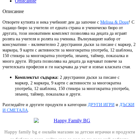
Описание
Описание
Отворете кутията и нека учебният ден да започне с
Melissa & Doug
! С
падащо бюро за учители от едната страна и ученическо бюро от
другата, този иновативен комплект позволява на децата да играят
ролята на учителя и ролята на ученика. Вълнуващият набор от
консумативи – включително 2 двустранни дъски за писане с маркер, 2
маркера, 9 карти с активности за многократна употреба, 12 шаблона,
150 стикера за многократна употреба, звънец, таймер, показалка и
много други. Играта позволява на децата да научават повече за
учителската професия и ги насърчава да учат и извън класната стая.
Комплектът съдържа:
2 двустранни дъски за писане с
маркер, 2 маркера, 9 карти с активности за многократна
употреба, 12 шаблона, 150 стикера за многократна употреба,
звънец, таймер, показалка и други.
Разгледайте и другите продукти в категории
ДРУГИ ИГРИ
и
ДЪСКИ
И СМЕТАЛА
.
Happy family bg е онлайн магазин за детски играчки и продукти