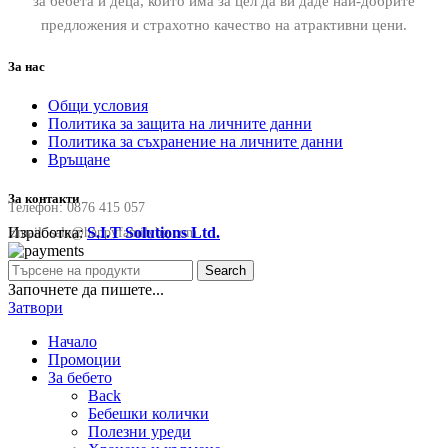
за бебета и деца, който има за цел да ви даде най-добрите
предложения и страхотно качество на атрактивни цени.
За нас
Общи условия
Политика за защита на личните данни
Политика за съхранение на личните данни
Връщане
За контакти
Телефон:
0876 415 057
Изработка:
S.I.T Solutions Ltd.
Email:
sale@happyfamilybg.com
Search
Започнете да пишете...
Затвори
Начало
Промоции
За бебето
Back
Бебешки колички
Полезни уреди