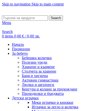
Skip to navigation
Skip to main content
ADD ANYTHING HERE OR JUST REMOVE IT…
Search
Menu
Search
0
items
0,00
€
/ 0,00 лв.
Начало
Промоции
За бебето
Бебешки колички
Полезни уреди
Хранене и кърмене
Столчета за хранене
Баня и хигиена
Активни гимнастики
Люлки и шезлонги
Кенгура и колани за прохождане
Проходилки и бънджита
Детски играчки
Меки играчки и книжки
Играчки за легло и количка