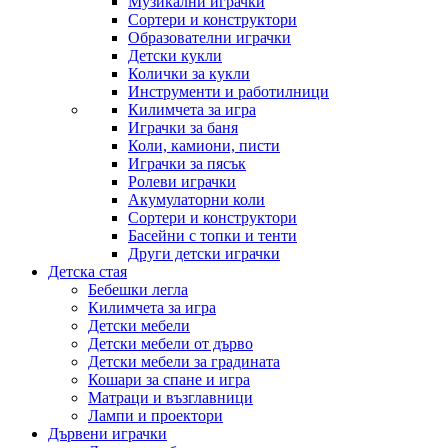
Музикални играчки
Сортери и конструктори
Образователни играчки
Детски кукли
Колички за кукли
Инструменти и работилници
Килимчета за игра
Играчки за баня
Коли, камиони, писти
Играчки за пясък
Ролеви играчки
Акумулаторни коли
Сортери и конструктори
Басейни с топки и тенти
Други детски играчки
Детска стая
Бебешки легла
Килимчета за игра
Детски мебели
Детски мебели от дърво
Детски мебели за градината
Кошари за спане и игра
Матраци и възглавници
Лампи и проектори
Дървени играчки