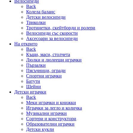
Велосипеди
Back
Колела баланс
Детски велосипеди
Триколки
Тротинетки, скейтборди и ролери
Велосипеди със скорости
Аксесоари за велосипеди
На открито
Back
Къщи, маси, столчета
Люлки и люлеещи играчки
Пързалки
Пясъчници, огради
Спортни играчки
Батути
Шейни
Детски играчки
Back
Меки играчки и книжки
Играчки за легло и количка
Музикални играчки
Сортери и конструктори
Образователни играчки
Детски кукли