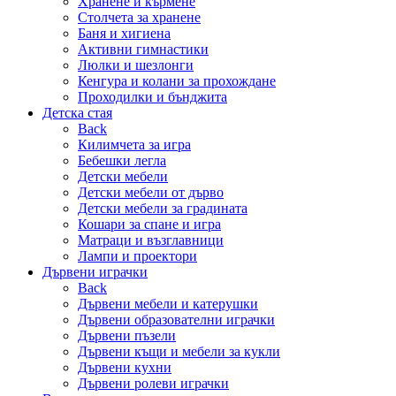
Хранене и кърмене
Столчета за хранене
Баня и хигиена
Активни гимнастики
Люлки и шезлонги
Кенгура и колани за прохождане
Проходилки и бънджита
Детска стая
Back
Килимчета за игра
Бебешки легла
Детски мебели
Детски мебели от дърво
Детски мебели за градината
Кошари за спане и игра
Матраци и възглавници
Лампи и проектори
Дървени играчки
Back
Дървени мебели и катерушки
Дървени образователни играчки
Дървени пъзели
Дървени къщи и мебели за кукли
Дървени кухни
Дървени ролеви играчки