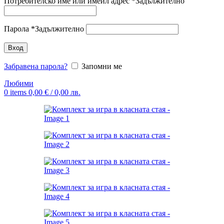
Потребителско име или имейл адрес
*
Задължително
Парола
*
Задължително
Вход
Забравена парола?
Запомни ме
Любими
0
items
0,00
€
/ 0,00 лв.