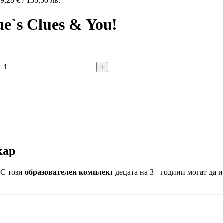
69,28
€
/ 135,50 лв.
ue`s Clues & You!
кар
С този
образователен комплект
децата на 3+ години могат да и