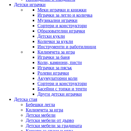
Детски играчки
Меки играчки и книжки
Играчки за легло и количка
Музикални играчки
Сортери и конструктори
Образователни играчки
Детски кукли
Колички за кукли
Инструменти и работилници
Килимчета за игра
Играчки за баня
Коли, камиони, писти
Играчки за пясък
Ролеви играчки
Акумулаторни коли
Сортери и конструктори
Басейни с топки и тенти
Други детски играчки
Детска стая
Бебешки легла
Килимчета за игра
Детски мебели
Детски мебели от дърво
Детски мебели за градината
Кошари за спане и игра