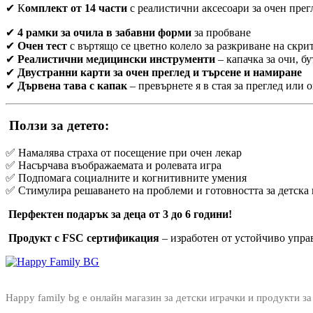
✔ К
омплект от 14 части
с реалистични аксесоари за очен пре
✔
4 рамки за очила в забавни форми
за пробване
✔
Очен тест
с въртящо се цветно колело за разкриване на скр
✔
Реалистични медицински инструменти
– капачка за очи, б
✔
Двустранни карти за очен преглед и търсене и намиране
✔
Дървена тава с капак
– превърнете я в стая за преглед или
Ползи за детето:
✅ Намалява страха от посещение при очен лекар
✅ Насърчава въображаемата и ролевата игра
✅ Подпомага социалните и когнитивните умения
✅ Стимулира решаването на проблеми и готовността за детска
Перфектен подарък за деца от 3 до 6 години!
Продукт с FSC сертификация
– изработен от устойчиво упра
Happy family bg е онлайн магазин за детски играчки и продукти за