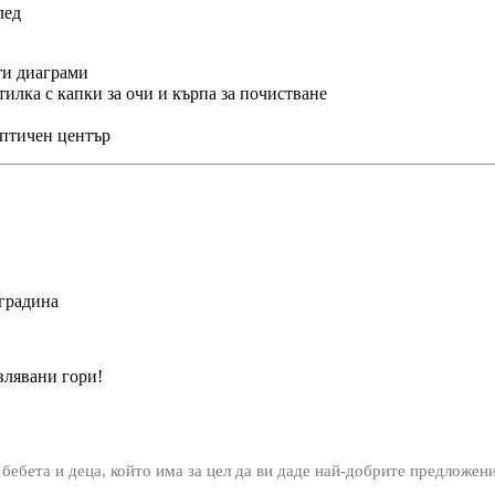
глед
ити диаграми
утилка с капки за очи и кърпа за почистване
 оптичен център
 градина
влявани гори!
 бебета и деца, който има за цел да ви даде най-добрите предложен