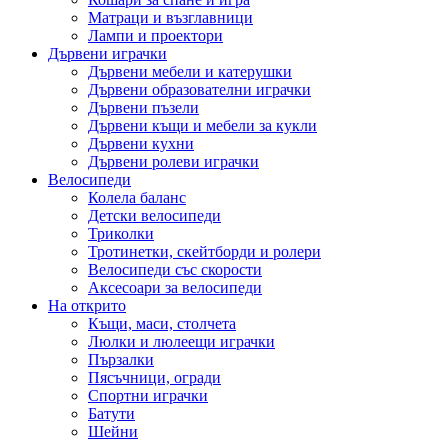
Матраци и възглавници
Лампи и проектори
Дървени играчки
Дървени мебели и катерушки
Дървени образователни играчки
Дървени пъзели
Дървени къщи и мебели за кукли
Дървени кухни
Дървени ролеви играчки
Велосипеди
Колела баланс
Детски велосипеди
Триколки
Тротинетки, скейтборди и ролери
Велосипеди със скорости
Аксесоари за велосипеди
На открито
Къщи, маси, столчета
Люлки и люлеещи играчки
Пързалки
Пясъчници, огради
Спортни играчки
Батути
Шейни