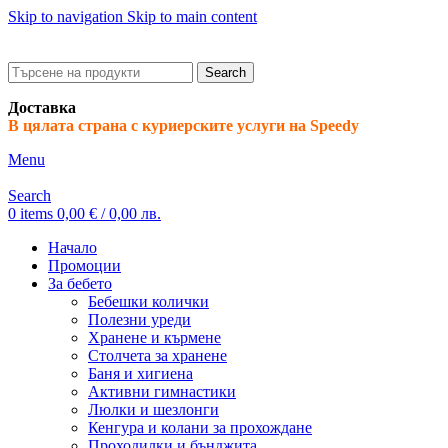
Skip to navigation
Skip to main content
ADD ANYTHING HERE OR JUST REMOVE IT…
Search
Доставка
В цялата страна с куриерските услуги на Speedy
Menu
Search
0
items
0,00
€
/ 0,00 лв.
Начало
Промоции
За бебето
Бебешки колички
Полезни уреди
Хранене и кърмене
Столчета за хранене
Баня и хигиена
Активни гимнастики
Люлки и шезлонги
Кенгура и колани за прохождане
Проходилки и бънджита