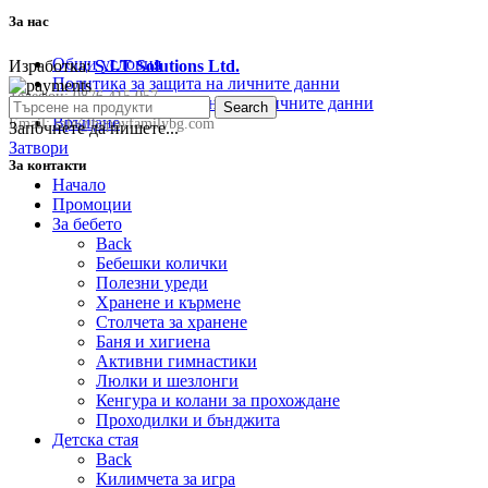
За нас
Общи условия
Изработка:
S.I.T Solutions Ltd.
Политика за защита на личните данни
Телефон:
0876 415 057
Политика за съхранение на личните данни
Search
Връщане
Email:
sale@happyfamilybg.com
Започнете да пишете...
Затвори
За контакти
Начало
Промоции
За бебето
Back
Бебешки колички
Полезни уреди
Хранене и кърмене
Столчета за хранене
Баня и хигиена
Активни гимнастики
Люлки и шезлонги
Кенгура и колани за прохождане
Проходилки и бънджита
Детска стая
Back
Килимчета за игра