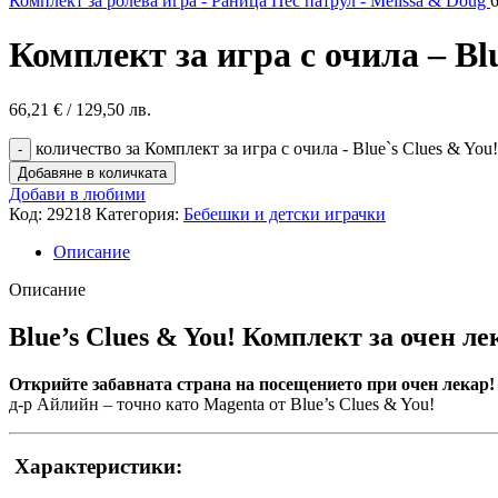
Комплект за ролева игра - Раница Пес патрул - Melissa & Doug
Комплект за игра с очила – Bl
66,21
€
/ 129,50 лв.
количество за Комплект за игра с очила - Blue`s Clues & You!
Добавяне в количката
Добави в любими
Код:
29218
Категория:
Бебешки и детски играчки
Описание
Описание
Blue’s Clues & You! Комплект за очен ле
Открийте забавната страна на посещението при очен лекар!
д-р Айлийн – точно като Magenta от Blue’s Clues & You!
Характеристики: