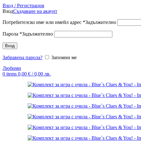
Вход / Регистрация
Вход
Създаване на акаунт
Потребителско име или имейл адрес
*
Задължително
Парола
*
Задължително
Вход
Забравена парола?
Запомни ме
Любими
0
items
0,00
€
/ 0,00 лв.