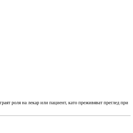
граят роля на лекар или пациент, като преживяват преглед при