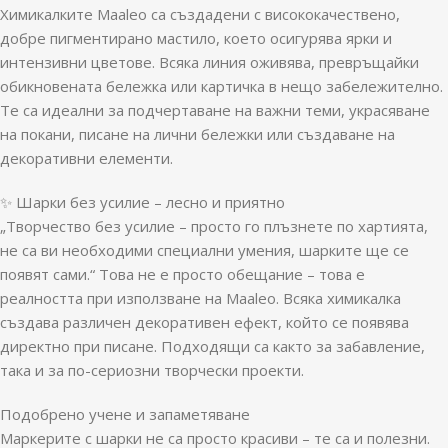
Химикалките Maaleo са създадени с висококачествено,
добре пигментирано мастило, което осигурява ярки и
интензивни цветове. Всяка линия оживява, превръщайки
обикновената бележка или картичка в нещо забележително.
Те са идеални за подчертаване на важни теми, украсяване
на покани, писане на лични бележки или създаване на
декоративни елементи.
✨ Шарки без усилие – лесно и приятно
„Творчество без усилие – просто го плъзнете по хартията,
не са ви необходими специални умения, шарките ще се
появят сами.“ Това не е просто обещание – това е
реалността при използване на Maaleo. Всяка химикалка
създава различен декоративен ефект, който се появява
директно при писане. Подходящи са както за забавление,
така и за по-сериозни творчески проекти.
Подобрено учене и запаметяване
Маркерите с шарки не са просто красиви – те са и полезни.