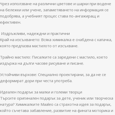
Чрез използване на различни цветове и шарки при водене
на бележки или учене, запаметяването на информация се
подобрява, а учебният процес става по-ангажиращ и
ефективен.
️ Издръжливи, надеждни и практични
Край на изсъхването: Всяка химикалка е снабдена с капачка,
която предпазва мастилото от изсъхване.
Трайно мастило: Писалките са заредени с мастило, което
издържа на дълги часове рисуване и писане.
Устойчиви върхове: Специално проектирани, за да не се
деформират дори при честа употреба.
Идеален подарък за малки и големи творци
Търсите оригинален подарък за дете, ученик или творческа
натура? Химикалките Maaleo са страхотна идея за подарък,
който съчетава забавление, развитие на фината моторика и