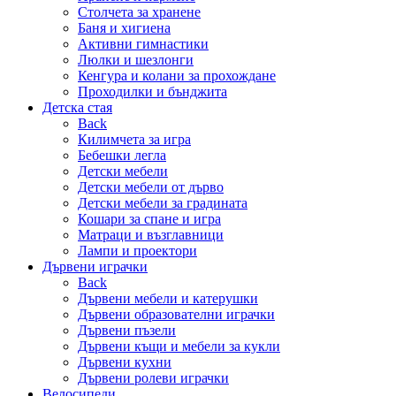
Столчета за хранене
Баня и хигиена
Активни гимнастики
Люлки и шезлонги
Кенгура и колани за прохождане
Проходилки и бънджита
Детска стая
Back
Килимчета за игра
Бебешки легла
Детски мебели
Детски мебели от дърво
Детски мебели за градината
Кошари за спане и игра
Матраци и възглавници
Лампи и проектори
Дървени играчки
Back
Дървени мебели и катерушки
Дървени образователни играчки
Дървени пъзели
Дървени къщи и мебели за кукли
Дървени кухни
Дървени ролеви играчки
Велосипеди