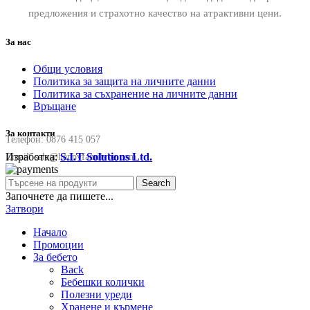
предложения и страхотно качество на атрактивни цени.
За нас
Общи условия
Политика за защита на личните данни
Политика за съхранение на личните данни
Връщане
За контакти
Телефон:
0876 415 057
Изработка:
S.I.T Solutions Ltd.
Email:
sale@happyfamilybg.com
Search
Започнете да пишете...
Затвори
Начало
Промоции
За бебето
Back
Бебешки колички
Полезни уреди
Хранене и кърмене