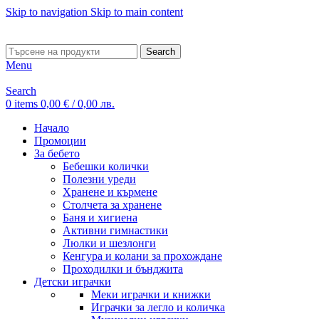
Skip to navigation
Skip to main content
ADD ANYTHING HERE OR JUST REMOVE IT…
Search
Menu
Search
0
items
0,00
€
/ 0,00 лв.
Начало
Промоции
За бебето
Бебешки колички
Полезни уреди
Хранене и кърмене
Столчета за хранене
Баня и хигиена
Активни гимнастики
Люлки и шезлонги
Кенгура и колани за прохождане
Проходилки и бънджита
Детски играчки
Меки играчки и книжки
Играчки за легло и количка