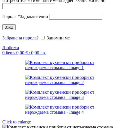
Потребителско име или имейл адрес
*
Задължително
Парола
*
Задължително
Вход
Забравена парола?
Запомни ме
Любими
0
items
0,00
€
/ 0,00 лв.
Click to enlarge