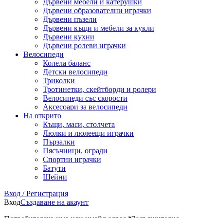
Дървени мебели и катерушки
Дървени образователни играчки
Дървени пъзели
Дървени къщи и мебели за кукли
Дървени кухни
Дървени ролеви играчки
Велосипеди
Колела баланс
Детски велосипеди
Триколки
Тротинетки, скейтборди и ролери
Велосипеди със скорости
Аксесоари за велосипеди
На открито
Къщи, маси, столчета
Люлки и люлеещи играчки
Пързалки
Пясъчници, огради
Спортни играчки
Батути
Шейни
Вход / Регистрация
Вход
Създаване на акаунт