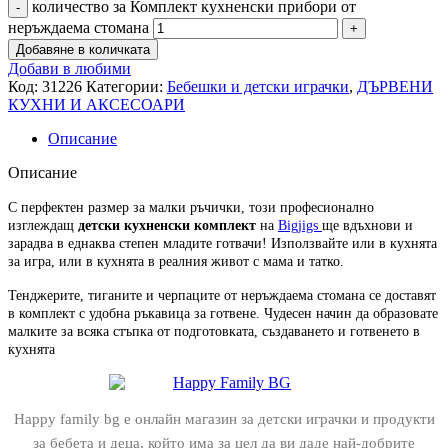
количество за Комплект кухненски прибори от
неръждаема стомана
Добавяне в количката
Добави в любими
Код:
31226
Категории:
Бебешки и детски играчки
,
ДЪРВЕНИ
КУХНИ И АКСЕСОАРИ
Описание
Описание
С перфектен размер за малки ръчички, този професионално
изглеждащ
детски кухненски комплект
на
Bigjigs
ще вдъхнови и
зарадва в еднаква степен младите готвачи! Използвайте или в кухнята
за игра, или в кухнята в реалния живот с мама и татко.
Тенджерите, тиганите и черпаците от неръждаема стомана се доставят
в комплект с удобна ръкавица за готвене. Чудесен начин да образовате
малките за всяка стъпка от подготовката, създаването и готвенето в
кухнята
Happy family bg е онлайн магазин за детски играчки и продукти
за бебета и деца, който има за цел да ви даде най-добрите