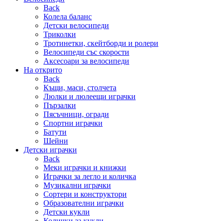
Back
Колела баланс
Детски велосипеди
Триколки
Тротинетки, скейтборди и ролери
Велосипеди със скорости
Аксесоари за велосипеди
На открито
Back
Къщи, маси, столчета
Люлки и люлеещи играчки
Пързалки
Пясъчници, огради
Спортни играчки
Батути
Шейни
Детски играчки
Back
Меки играчки и книжки
Играчки за легло и количка
Музикални играчки
Сортери и конструктори
Образователни играчки
Детски кукли
Колички за кукли