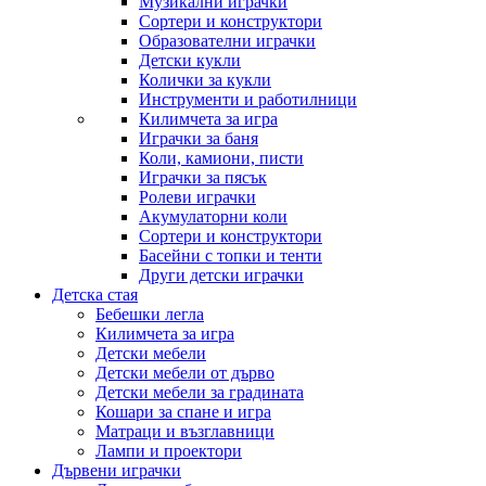
Музикални играчки
Сортери и конструктори
Образователни играчки
Детски кукли
Колички за кукли
Инструменти и работилници
Килимчета за игра
Играчки за баня
Коли, камиони, писти
Играчки за пясък
Ролеви играчки
Акумулаторни коли
Сортери и конструктори
Басейни с топки и тенти
Други детски играчки
Детска стая
Бебешки легла
Килимчета за игра
Детски мебели
Детски мебели от дърво
Детски мебели за градината
Кошари за спане и игра
Матраци и възглавници
Лампи и проектори
Дървени играчки