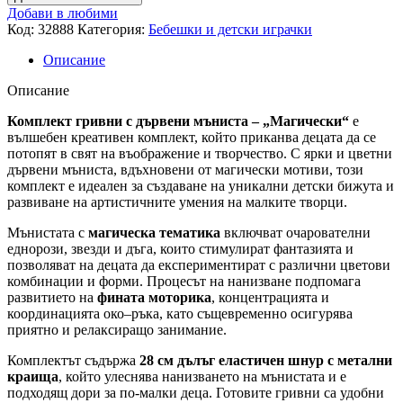
Добави в любими
Код:
32888
Категория:
Бебешки и детски играчки
Описание
Описание
Комплект гривни с дървени мъниста – „Магически“
е
вълшебен креативен комплект, който приканва децата да се
потопят в свят на въображение и творчество. С ярки и цветни
дървени мъниста, вдъхновени от магически мотиви, този
комплект е идеален за създаване на уникални детски бижута и
развиване на артистичните умения на малките творци.
Мънистата с
магическа тематика
включват очарователни
еднорози, звезди и дъга, които стимулират фантазията и
позволяват на децата да експериментират с различни цветови
комбинации и форми. Процесът на нанизване подпомага
развитието на
фината моторика
, концентрацията и
координацията око–ръка, като същевременно осигурява
приятно и релаксиращо занимание.
Комплектът съдържа
28 см дълъг еластичен шнур с метални
краища
, който улеснява нанизването на мънистата и е
подходящ дори за по-малки деца. Готовите гривни са удобни