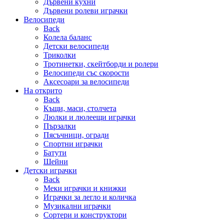
Дървени кухни
Дървени ролеви играчки
Велосипеди
Back
Колела баланс
Детски велосипеди
Триколки
Тротинетки, скейтборди и ролери
Велосипеди със скорости
Аксесоари за велосипеди
На открито
Back
Къщи, маси, столчета
Люлки и люлеещи играчки
Пързалки
Пясъчници, огради
Спортни играчки
Батути
Шейни
Детски играчки
Back
Меки играчки и книжки
Играчки за легло и количка
Музикални играчки
Сортери и конструктори