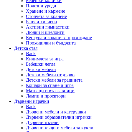
Бебешки колички
Полезни уреди
Хранене и кърмене
Столчета за хранене
Баня и хигиена
Активни гимнастики
Люлки и шезлонги
Кенгура и колани за прохождане
Проходилки и бънджита
Детска стая
Back
Килимчета за игра
Бебешки легла
Детски мебели
Детски мебели от дърво
Детски мебели за градината
Кошари за спане и игра
Матраци и възглавници
Лампи и проектори
Дървени играчки
Back
Дървени мебели и катерушки
Дървени образователни играчки
Дървени пъзели
Дървени къщи и мебели за кукли