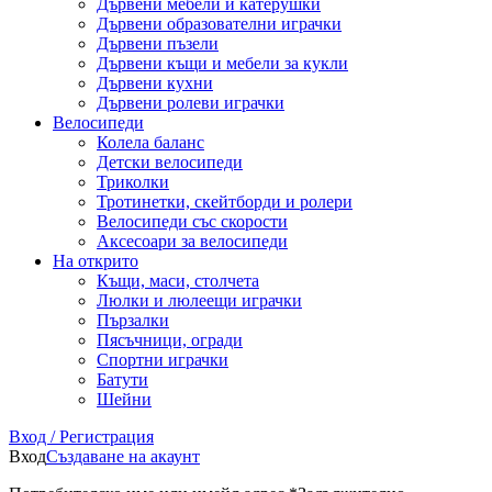
Дървени мебели и катерушки
Дървени образователни играчки
Дървени пъзели
Дървени къщи и мебели за кукли
Дървени кухни
Дървени ролеви играчки
Велосипеди
Колела баланс
Детски велосипеди
Триколки
Тротинетки, скейтборди и ролери
Велосипеди със скорости
Аксесоари за велосипеди
На открито
Къщи, маси, столчета
Люлки и люлеещи играчки
Пързалки
Пясъчници, огради
Спортни играчки
Батути
Шейни
Вход / Регистрация
Вход
Създаване на акаунт