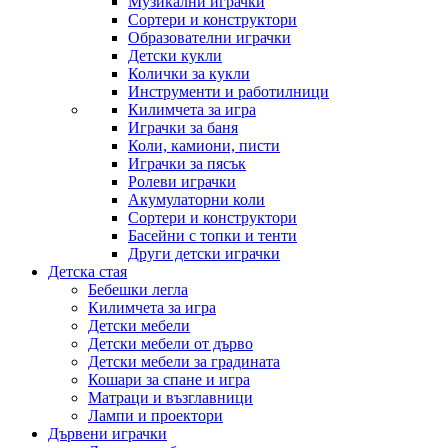
Музикални играчки
Сортери и конструктори
Образователни играчки
Детски кукли
Колички за кукли
Инструменти и работилници
Килимчета за игра
Играчки за баня
Коли, камиони, писти
Играчки за пясък
Ролеви играчки
Акумулаторни коли
Сортери и конструктори
Басейни с топки и тенти
Други детски играчки
Детска стая
Бебешки легла
Килимчета за игра
Детски мебели
Детски мебели от дърво
Детски мебели за градината
Кошари за спане и игра
Матраци и възглавници
Лампи и проектори
Дървени играчки