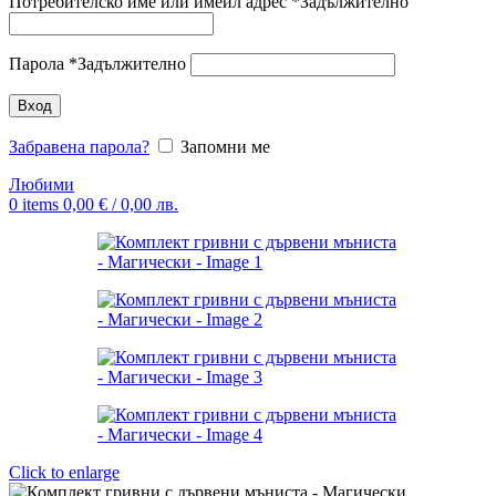
Потребителско име или имейл адрес
*
Задължително
Парола
*
Задължително
Вход
Забравена парола?
Запомни ме
Любими
0
items
0,00
€
/ 0,00 лв.
Click to enlarge