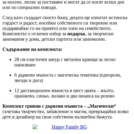
за носене, лесни за поставяне и могат да се носят всеки ден
или по специални поводи.
След като създадат своето бижу, децата ще изпитат истинска
гордост и радост, носейки собственото си творение или
подарявайки го на приятел или член на семейството.
Комплектът е отличен избор за
подарък
, за творчески
занимания у дома, детски партита или занимални.
Съдържание на комплекта:
28 см еластичен шнур с метални краища за лесно
нанизване
6 дървени мъниста с магическа тематика (еднорози,
звезди и дъга)
12 дистанционни мъниста в шест цвята – жълто,
оранжево, синьо, лилаво и два нюанса на розово
Комплект гривни с дървени мъниста – „Магически“
съчетава творчество, забавление и магия, превръщайки всяко
дете в дизайнер на свои собствени вълшебни бижута.