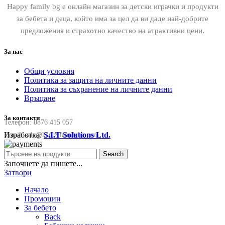
Happy family bg е онлайн магазин за детски играчки и продукти
за бебета и деца, който има за цел да ви даде най-добрите
предложения и страхотно качество на атрактивни цени.
За нас
Общи условия
Политика за защита на личните данни
Политика за съхранение на личните данни
Връщане
За контакти
Телефон:
0876 415 057
Изработка:
S.I.T Solutions Ltd.
Email:
sale@happyfamilybg.com
Search
Започнете да пишете...
Затвори
Начало
Промоции
За бебето
Back