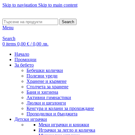
Skip to navigation
Skip to main content
ADD ANYTHING HERE OR JUST REMOVE IT…
Search
Menu
Search
0
items
0,00
€
/ 0,00 лв.
Начало
Промоции
За бебето
Бебешки колички
Полезни уреди
Хранене и кърмене
Столчета за хранене
Баня и хигиена
Активни гимнастики
Люлки и шезлонги
Кенгура и колани за прохождане
Проходилки и бънджита
Детски играчки
Меки играчки и книжки
Играчки за легло и количка