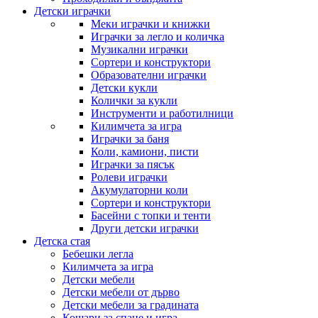
Детски играчки
Меки играчки и книжки
Играчки за легло и количка
Музикални играчки
Сортери и конструктори
Образователни играчки
Детски кукли
Колички за кукли
Инструменти и работилници
Килимчета за игра
Играчки за баня
Коли, камиони, писти
Играчки за пясък
Ролеви играчки
Акумулаторни коли
Сортери и конструктори
Басейни с топки и тенти
Други детски играчки
Детска стая
Бебешки легла
Килимчета за игра
Детски мебели
Детски мебели от дърво
Детски мебели за градината
Кошари за спане и игра