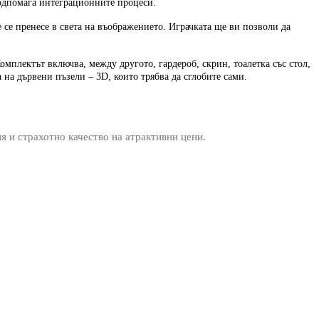
подпомага интеграционните процеси.
 се пренесе в света на въображението. Играчката ще ви позволи да
мплектът включва, между другото, гардероб, скрин, тоалетка със стол,
 на дървени пъзели – 3D, които трябва да сглобите сами.
ия и страхотно качество на атрактивни цени.