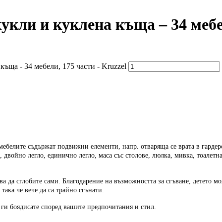
укли и куклена къща – 34 мебел
ъща - 34 мебели, 175 части - Kruzzel
мебелите съдържат подвижни елементи, напр. отваряща се врата в гардер
, двойно легло, единично легло, маса със столове, люлка, мивка, тоалетн
ва да сглобите сами. Благодарение на възможността за сгъване, детето м
така че вече да са трайно сгънати.
 ги боядисате според вашите предпочитания и стил.