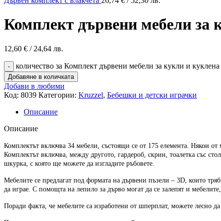
Дървен комплект с влакчета
26,74
€
/ 52,30 лв.
Комплект дървени мебели за к
12,60
€
/ 24,64 лв.
количество за Комплект дървени мебели за кукли и куклена к
Добавяне в количката
Добави в любими
Код:
8039
Категории:
Kruzzel
,
Бебешки и детски играчки
Описание
Описание
Комплектът включва 34 мебели, състоящи се от 175 елемента. Някои от 
Комплектът включва, между другото, гардероб, скрин, тоалетка със стол
шкурка, с която ще можете да изгладите ръбовете.
Мебелите се предлагат под формата на дървени пъзели – 3D, които тряб
да играе. С помощта на лепило за дърво могат да се залепят и мебелите, 
Поради факта, че мебелите са изработени от шперплат, можете лесно да