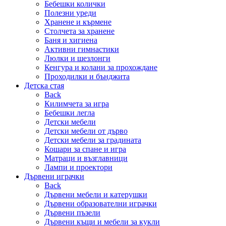
Бебешки колички
Полезни уреди
Хранене и кърмене
Столчета за хранене
Баня и хигиена
Активни гимнастики
Люлки и шезлонги
Кенгура и колани за прохождане
Проходилки и бънджита
Детска стая
Back
Килимчета за игра
Бебешки легла
Детски мебели
Детски мебели от дърво
Детски мебели за градината
Кошари за спане и игра
Матраци и възглавници
Лампи и проектори
Дървени играчки
Back
Дървени мебели и катерушки
Дървени образователни играчки
Дървени пъзели
Дървени къщи и мебели за кукли