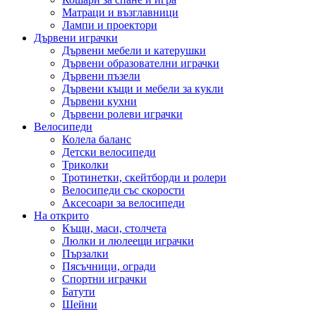
Матраци и възглавници
Лампи и проектори
Дървени играчки
Дървени мебели и катерушки
Дървени образователни играчки
Дървени пъзели
Дървени къщи и мебели за кукли
Дървени кухни
Дървени ролеви играчки
Велосипеди
Колела баланс
Детски велосипеди
Триколки
Тротинетки, скейтборди и ролери
Велосипеди със скорости
Аксесоари за велосипеди
На открито
Къщи, маси, столчета
Люлки и люлеещи играчки
Пързалки
Пясъчници, огради
Спортни играчки
Батути
Шейни