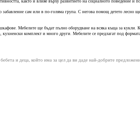
еативността, както и влияе върху развитието на социалното поведение и 
о забавление сам или в по-голяма група. С негова помощ детето лесно ще
кафове. Мебелите ще бъдат пълно оборудване на всяка къща за кукли. Ко
а, кухненски комплект и много други. Мебелите се предлагат под формата
 бебета и деца, който има за цел да ви даде най-добрите предложен