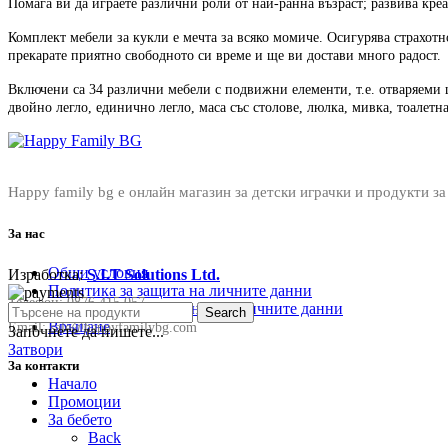
Помага ви да играете различни роли от най-ранна възраст; развива кр
Комплект мебели за кукли е мечта за всяко момиче. Осигурява страхотн
прекарате приятно свободното си време и ще ви достави много радост.
Включени са 34 различни мебели с подвижни елементи, т.е. отваряеми ш
двойно легло, единично легло, маса със столове, люлка, мивка, тоалетн
Happy family bg е онлайн магазин за детски играчки и продукти за
За нас
Общи условия
Изработка:
S.I.T Solutions Ltd.
Политика за защита на личните данни
Телефон:
0876 415 057
Политика за съхранение на личните данни
Search
Връщане
Email:
sale@happyfamilybg.com
Започнете да пишете...
Затвори
За контакти
Начало
Промоции
За бебето
Back