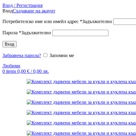
Вход / Регистрация
Вход
Създаване на акаунт
Потребителско име или имейл адрес
*
Задължително
Парола
*
Задължително
Вход
Забравена парола?
Запомни ме
Любими
0
items
0,00
€
/ 0,00 лв.