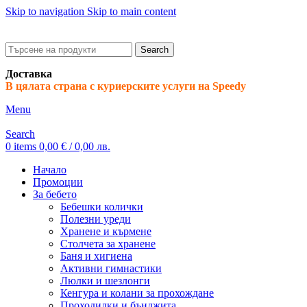
Skip to navigation
Skip to main content
ADD ANYTHING HERE OR JUST REMOVE IT…
Search
Доставка
В цялата страна с куриерските услуги на Speedy
Menu
Search
0
items
0,00
€
/ 0,00 лв.
Начало
Промоции
За бебето
Бебешки колички
Полезни уреди
Хранене и кърмене
Столчета за хранене
Баня и хигиена
Активни гимнастики
Люлки и шезлонги
Кенгура и колани за прохождане
Проходилки и бънджита