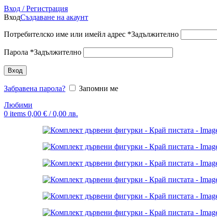
Вход / Регистрация
Вход
Създаване на акаунт
Потребителско име или имейл адрес
*
Задължително
Парола
*
Задължително
Вход
Забравена парола?
Запомни ме
Любими
0
items
0,00
€
/ 0,00 лв.