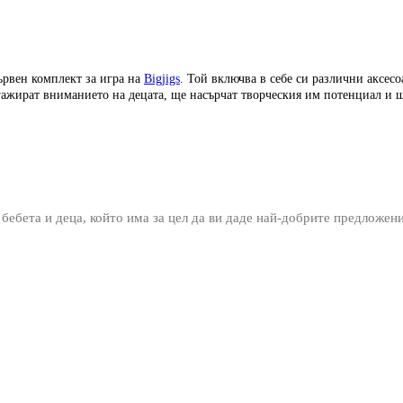
ървен комплект за игра на
Bigjigs
. Той включва в себе си различни аксес
нгажират вниманието на децата, ще насърчат творческия им потенциал и
 бебета и деца, който има за цел да ви даде най-добрите предложен