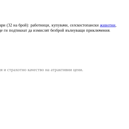
оари (32 на брой): работници, купувачи, селскостопански
животни
,
 ще ги подтикнат да измислят безброй вълнуващи приключения.
ия и страхотно качество на атрактивни цени.