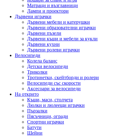
Матраци и възглавници
Лампи и проектори
Дървени играчки
Дървени мебели и катерушки
Дървени образователни играчки
Дървени пъзели
Дървени къщи и мебели за кукли
Дървени кухни
Дървени ролеви играчки
Велосипеди
Колела баланс
Детски велосипеди
Триколки
Тротинетки, скейтборди и ролери
Велосипеди със скорости
Аксесоари за велосипеди
На открито
Къщи, маси, столчета
Люлки и люлеещи играчки
Пързалки
Пясъчници, огради
Спортни играчки
Батути
Шейни