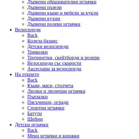
Дървени образователни играчки
Дървени пъзели
Дървени къщи и мебели за кукли
Дървени кухни
Дървени ролеви играчки
Велосипеди
Back
Колела баланс
Детски велосипеди
Триколки
Тротинетки, скейтборди и ролери
Велосипеди със скорости
Аксесоари за велосипеди
На открито
Back
Къщи, маси, столчета
Люлки и люлеещи играчки
Пързалки
Пясъчници, огради
Спортни играчки
Батути
Шейни
Детски играчки
Back
Меки играчки и книжки