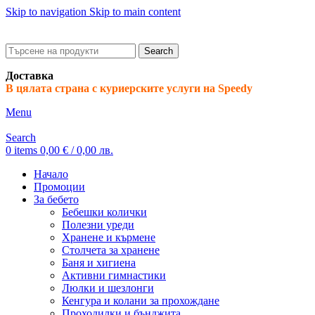
Skip to navigation
Skip to main content
ADD ANYTHING HERE OR JUST REMOVE IT…
Search
Доставка
В цялата страна с куриерските услуги на Speedy
Menu
Search
0
items
0,00
€
/ 0,00 лв.
Начало
Промоции
За бебето
Бебешки колички
Полезни уреди
Хранене и кърмене
Столчета за хранене
Баня и хигиена
Активни гимнастики
Люлки и шезлонги
Кенгура и колани за прохождане
Проходилки и бънджита