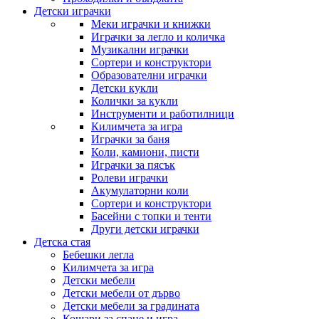
Детски играчки
Меки играчки и книжки
Играчки за легло и количка
Музикални играчки
Сортери и конструктори
Образователни играчки
Детски кукли
Колички за кукли
Инструменти и работилници
Килимчета за игра
Играчки за баня
Коли, камиони, писти
Играчки за пясък
Ролеви играчки
Акумулаторни коли
Сортери и конструктори
Басейни с топки и тенти
Други детски играчки
Детска стая
Бебешки легла
Килимчета за игра
Детски мебели
Детски мебели от дърво
Детски мебели за градината
Кошари за спане и игра