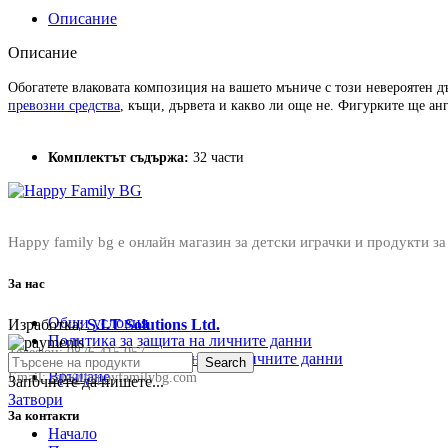
Описание
Описание
Обогатете влаковата композиция на вашето мъниче с този невероятен д
превозни средства
, къщи, дървета и какво ли още не. Фигурките ще а
Комплектът съдържа:
32 части
Happy family bg е онлайн магазин за детски играчки и продукти за
За нас
Общи условия
Изработка:
S.I.T Solutions Ltd.
Политика за защита на личните данни
Телефон:
0876 415 057
Политика за съхранение на личните данни
Search
Връщане
Email:
sale@happyfamilybg.com
Започнете да пишете...
Затвори
За контакти
Начало