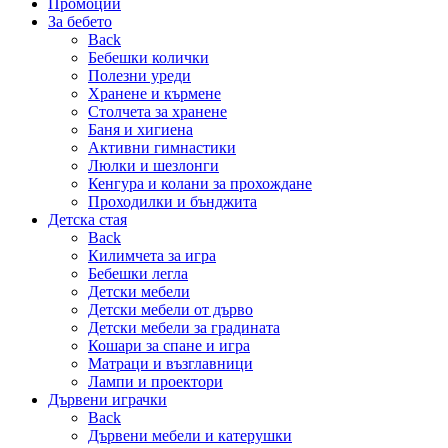
Промоции
За бебето
Back
Бебешки колички
Полезни уреди
Хранене и кърмене
Столчета за хранене
Баня и хигиена
Активни гимнастики
Люлки и шезлонги
Кенгура и колани за прохождане
Проходилки и бънджита
Детска стая
Back
Килимчета за игра
Бебешки легла
Детски мебели
Детски мебели от дърво
Детски мебели за градината
Кошари за спане и игра
Матраци и възглавници
Лампи и проектори
Дървени играчки
Back
Дървени мебели и катерушки