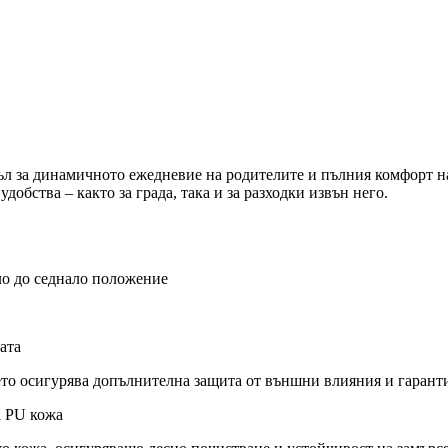
исъл за динамичното ежедневие на родителите и пълния комфорт н
удобства – както за града, така и за разходки извън него.
ало до седнало положение
ата
ето осигурява допълнителна защита от външни влияния и гарант
а PU кожа