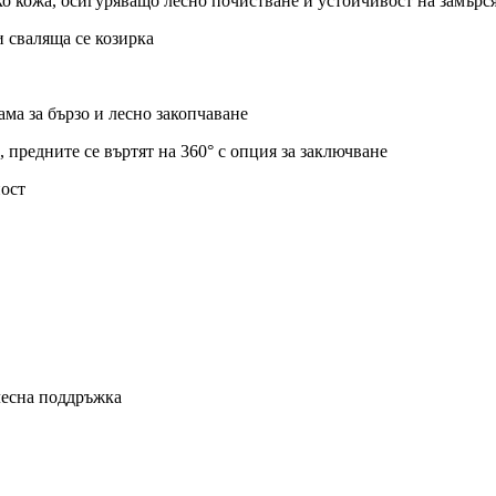
еко кожа, осигуряващо лесно почистване и устойчивост на замърс
 сваляща се козирка
ама за бързо и лесно закопчаване
 предните се въртят на 360° с опция за заключване
ност
лесна поддръжка