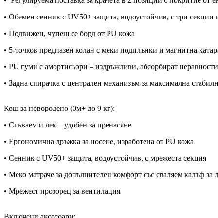
• Регулируема поставка за крачета в 2 позиции с покритие от 
• Обемен сенник с UV50+ защита, водоустойчив, с три секции и
• Подвижен, чупещ се борд от PU кожа
• 5-точков предпазен колан с меки подплънки и магнитна катар
• PU гуми с амортисьори – издръжливи, абсорбират неравности,
• Задна спирачка с централен механизъм за максимална стабил
Кош за новородено (0м+ до 9 кг):
• Сгъваем и лек – удобен за пренасяне
• Ергономична дръжка за носене, изработена от PU кожа
• Сенник с UV50+ защита, водоустойчив, с мрежеста секция
• Меко матраче за допълнителен комфорт със сваляем калъф за 
• Мрежест прозорец за вентилация
Включени аксесоари: