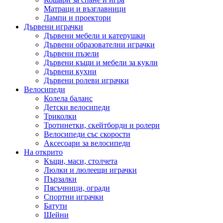
Матраци и възглавници
Лампи и проектори
Дървени играчки
Дървени мебели и катерушки
Дървени образователни играчки
Дървени пъзели
Дървени къщи и мебели за кукли
Дървени кухни
Дървени ролеви играчки
Велосипеди
Колела баланс
Детски велосипеди
Триколки
Тротинетки, скейтборди и ролери
Велосипеди със скорости
Аксесоари за велосипеди
На открито
Къщи, маси, столчета
Люлки и люлеещи играчки
Пързалки
Пясъчници, огради
Спортни играчки
Батути
Шейни