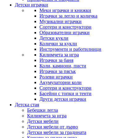
Детски играчки
Меки играчки и книжки
Играчки за легло и количка
Музикални играчки
Сортери и конструктори
Образователни играчки
Детски кукли
Колички за кукли
Инструменти и работилници
Килимчета за игра
Играчки за баня
Коли, камиони, писти
Играчки за пясък
Ролеви играчки
Акумулаторни коли
Сортери и конструктори
Басейни с топки и тенти
Други детски играчки
Детска стая
Бебешки легла
Килимчета за игра
Детски мебели
Детски мебели от дърво
Детски мебели за градината
Кошари за спане и игра