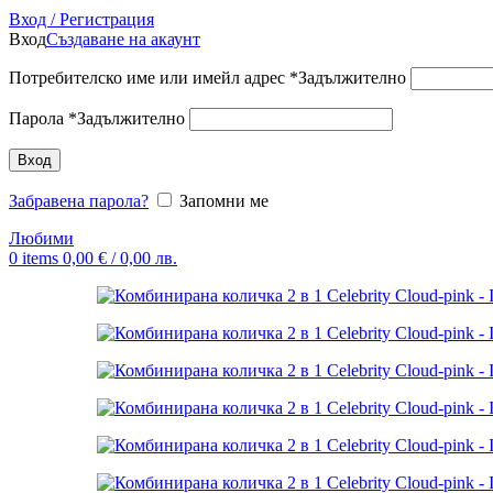
Вход / Регистрация
Вход
Създаване на акаунт
Потребителско име или имейл адрес
*
Задължително
Парола
*
Задължително
Вход
Забравена парола?
Запомни ме
Любими
0
items
0,00
€
/ 0,00 лв.