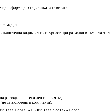
се трансформира в подложка за повиване
 и комфорт
допълнителна видимост и сигурност при разходки в тъмната част 
рна разходка — всеки ден и навсякъде.
x (не са включени в комплекта).
 EN 1888-1:2018+A1 и EN 1888-2:2018+A1:2022.