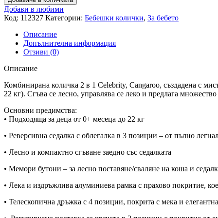
Добави в любими
Код:
112327
Категории:
Бебешки колички
,
За бебето
Описание
Допълнителна информация
Отзиви (0)
Описание
Комбинирана количка 2 в 1 Celebrity, Cangaroo, създадена с м
22 кг). Сгъва се лесно, управлява се леко и предлага множество 
Основни предимства:
• Подходяща за деца от 0+ месеца до 22 кг
• Реверсивна седалка с облегалка в 3 позиции – от пълно легн
• Лесно и компактно сгъване заедно със седалката
• Мемори бутони – за лесно поставяне/сваляне на коша и седалк
• Лека и издръжлива алуминиева рамка с прахово покритие, ко
• Телескопична дръжка с 4 позиции, покрита с мека и елегантн