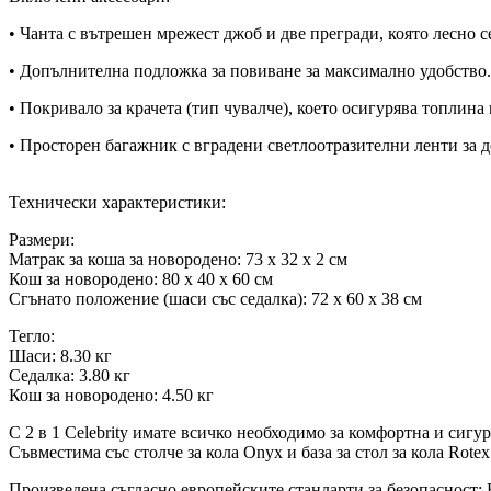
• Чанта с вътрешен мрежест джоб и две прегради, която лесно 
• Допълнителна подложка за повиване за максимално удобство.
• Покривало за крачета (тип чувалче), което осигурява топлина
• Просторен багажник с вградени светлоотразителни ленти за 
Технически характеристики:
Размери:
Матрак за коша за новородено: 73 x 32 x 2 см
Кош за новородено: 80 x 40 x 60 см
Сгънато положение (шаси със седалка): 72 x 60 x 38 см
Тегло:
Шаси: 8.30 кг
Седалка: 3.80 кг
Кош за новородено: 4.50 кг
С 2 в 1 Celebrity имате всичко необходимо за комфортна и сигу
Съвместима със столче за кола Onyx и база за стол за кола Rote
Произведена съгласно европейските стандарти за безопасност: