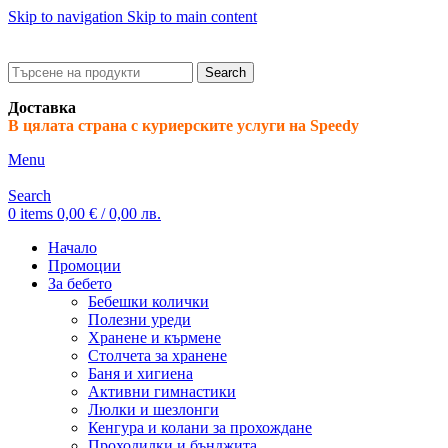
Skip to navigation
Skip to main content
ADD ANYTHING HERE OR JUST REMOVE IT…
Search
Доставка
В цялата страна с куриерските услуги на Speedy
Menu
Search
0
items
0,00
€
/ 0,00 лв.
Начало
Промоции
За бебето
Бебешки колички
Полезни уреди
Хранене и кърмене
Столчета за хранене
Баня и хигиена
Активни гимнастики
Люлки и шезлонги
Кенгура и колани за прохождане
Проходилки и бънджита