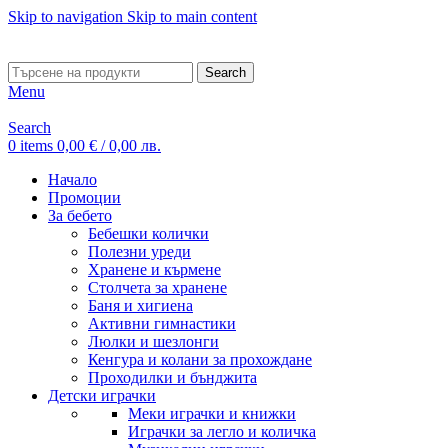
Skip to navigation
Skip to main content
ADD ANYTHING HERE OR JUST REMOVE IT…
Search
Menu
Search
0
items
0,00
€
/ 0,00 лв.
Начало
Промоции
За бебето
Бебешки колички
Полезни уреди
Хранене и кърмене
Столчета за хранене
Баня и хигиена
Активни гимнастики
Люлки и шезлонги
Кенгура и колани за прохождане
Проходилки и бънджита
Детски играчки
Меки играчки и книжки
Играчки за легло и количка