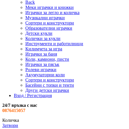
Back
Меки играчки и книжки
Играчки за легло и количка
Музикални играчки
Сортери и конструктори
Образователни играчки
Детски кукли
Колички за кукли
Инструменти и работилници
Килимчета за игра
Играчки за баня
Коли, камиони, писти
Играчки за пясък
Ролеви играчки
Акумулаторни коли
Сортери и конструктори
Басейни с топки и тенти
Други детски играчки
Вход / Регистрация
24/7 връзка с нас
0876415057
Количка
Затвори