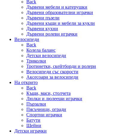
Back
Дървени мебели и катерушки
Дървени образователни играчки
Дървени пъзели
Дървени къщи и мебели за кукли
Дървени кухни
Дървени ролеви играчки
Велосипеди
Back
Колела баланс
Детски велосипеди
Триколки
Тротинетки, скейтборди и ролери
Велосипеди със скорости
Аксесоари за велосипеди
На открито
Back
Къщи, маси, столчета
Люлки и люлеещи играчки
Пързалки
Пясъчници, огради
Спортни играчки
Батути
Шейни
Детски играчки