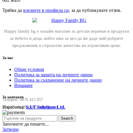
662 жълт”
Трябва да
влезнете в профила си
, за да публикувате отзив.
Happy family bg е онлайн магазин за детски играчки и продукти
за бебета и деца, който има за цел да ви даде най-добрите
предложения и страхотно качество на атрактивни цени.
За нас
Общи условия
Политика за защита на личните данни
Политика за съхранение на личните данни
Връщане
За контакти
Телефон:
0876 415 057
Изработка:
S.I.T Solutions Ltd.
Email:
sale@happyfamilybg.com
Search
Започнете да пишете...
Затвори