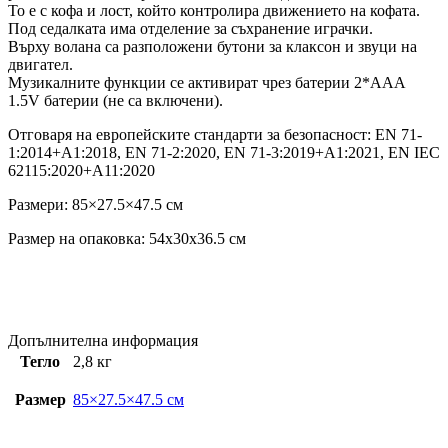
То е с кофа и лост, който контролира движението на кофата.
Под седалката има отделение за съхранение играчки.
Върху волана са разположени бутони за клаксон и звуци на
двигател.
Музикалните функции се активират чрез батерии 2*ААA
1.5V батерии (не са включени).
Отговаря на европейските стандарти за безопасност: EN 71-
1:2014+A1:2018, EN 71-2:2020, EN 71-3:2019+A1:2021, EN IEC
62115:2020+A11:2020
Размери: 85×27.5×47.5 см
Размер на опаковка: 54x30x36.5 см
Допълнителна информация
Тегло
2,8 кг
Размер
85×27.5×47.5 см