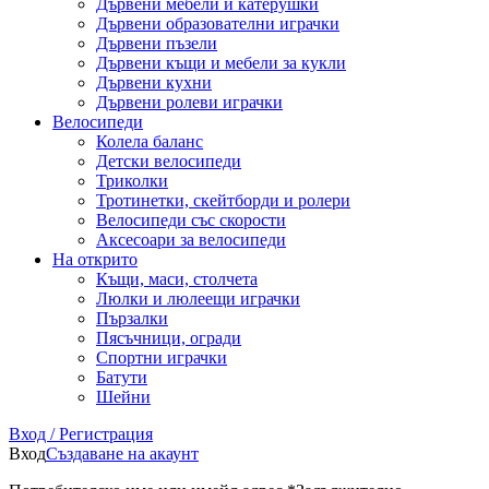
Дървени мебели и катерушки
Дървени образователни играчки
Дървени пъзели
Дървени къщи и мебели за кукли
Дървени кухни
Дървени ролеви играчки
Велосипеди
Колела баланс
Детски велосипеди
Триколки
Тротинетки, скейтборди и ролери
Велосипеди със скорости
Аксесоари за велосипеди
На открито
Къщи, маси, столчета
Люлки и люлеещи играчки
Пързалки
Пясъчници, огради
Спортни играчки
Батути
Шейни
Вход / Регистрация
Вход
Създаване на акаунт