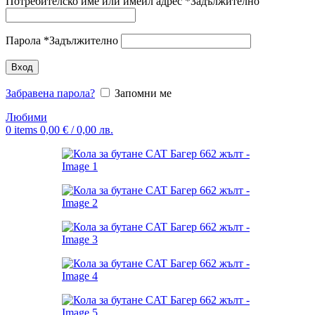
Потребителско име или имейл адрес
*
Задължително
Парола
*
Задължително
Вход
Забравена парола?
Запомни ме
Любими
0
items
0,00
€
/ 0,00 лв.