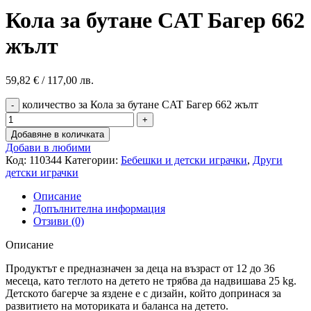
Кола за бутане CAT Багер 662
жълт
59,82
€
/ 117,00 лв.
количество за Кола за бутане CAT Багер 662 жълт
Добавяне в количката
Добави в любими
Код:
110344
Категории:
Бебешки и детски играчки
,
Други
детски играчки
Описание
Допълнителна информация
Отзиви (0)
Описание
Продуктът е предназначен за деца на възраст от 12 до 36
месеца, като теглото на детето не трябва да надвишава 25 kg.
Детското багерче за яздене е с дизайн, който допринася за
развитието на моториката и баланса на детето.