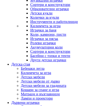
Музикални играчки
Сортери и конструктори
Образователни играчки
Детски кукли
Колички за кукли
Инструменти и работилници
Килимчета за игра
Играчки за баня
Коли, камиони, писти
Играчки за пясък
Ролеви играчки
Акумулаторни коли
Сортери и конструктори
Басейни с топки и тенти
Други детски играчки
Детска стая
Бебешки легла
Килимчета за игра
Детски мебели
Детски мебели от дърво
Детски мебели за градината
Кошари за спане и игра
Матраци и възглавници
Лампи и проектори
Дървени играчки