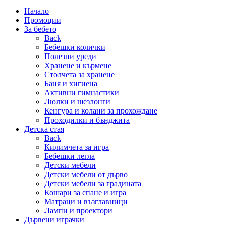
Начало
Промоции
За бебето
Back
Бебешки колички
Полезни уреди
Хранене и кърмене
Столчета за хранене
Баня и хигиена
Активни гимнастики
Люлки и шезлонги
Кенгура и колани за прохождане
Проходилки и бънджита
Детска стая
Back
Килимчета за игра
Бебешки легла
Детски мебели
Детски мебели от дърво
Детски мебели за градината
Кошари за спане и игра
Матраци и възглавници
Лампи и проектори
Дървени играчки