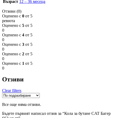
Възраст
12 – 36 месеца
Отзиви (0)
Оценено с
0
от 5
ревюта
Оценено с
5
от 5
0
Оценено с
4
от 5
0
Оценено с
3
от 5
0
Оценено с
2
от 5
0
Оценено с
1
от 5
0
Отзиви
Clear filters
Все още няма отзиви.
Бъдете първият написал отзив за “Кола за бутане CAT Багер