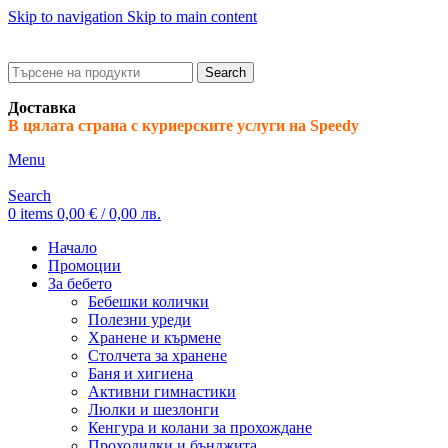
Skip to navigation
Skip to main content
ADD ANYTHING HERE OR JUST REMOVE IT…
Search
Доставка
В цялата страна с куриерските услуги на Speedy
Menu
Search
0
items
0,00
€
/ 0,00 лв.
Начало
Промоции
За бебето
Бебешки колички
Полезни уреди
Хранене и кърмене
Столчета за хранене
Баня и хигиена
Активни гимнастики
Люлки и шезлонги
Кенгура и колани за прохождане
Проходилки и бънджита