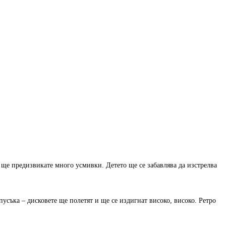
ще предизвикате много усмивки. Детето ще се забавлява да изстрелва
спусъка – дисковете ще полетят и ще се издигнат високо, високо. Ретро