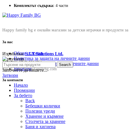
Комплектът съдържа:
4 части
Happy family bg е онлайн магазин за детски играчки и продукти за
За нас
Общи условия
Изработка:
S.I.T Solutions Ltd.
Политика за защита на личните данни
Телефон:
0876 415 057
Политика за съхранение на личните данни
Search
Връщане
Email:
sale@happyfamilybg.com
Започнете да пишете...
Затвори
За контакти
Начало
Промоции
За бебето
Back
Бебешки колички
Полезни уреди
Хранене и кърмене
Столчета за хранене
Баня и хигиена