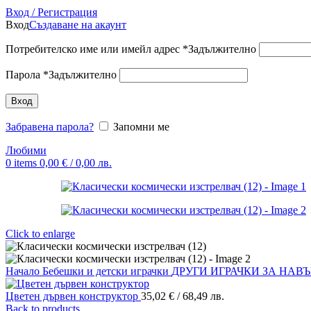
Вход / Регистрация
Вход
Създаване на акаунт
Потребителско име или имейл адрес
*
Задължително
Парола
*
Задължително
Вход
Забравена парола?
Запомни ме
Любими
0
items
0,00
€
/ 0,00 лв.
Click to enlarge
Начало
Бебешки и детски играчки
ДРУГИ ИГРАЧКИ ЗА НАВ
Цветен дървен конструктор
35,02
€
/ 68,49 лв.
Back to products