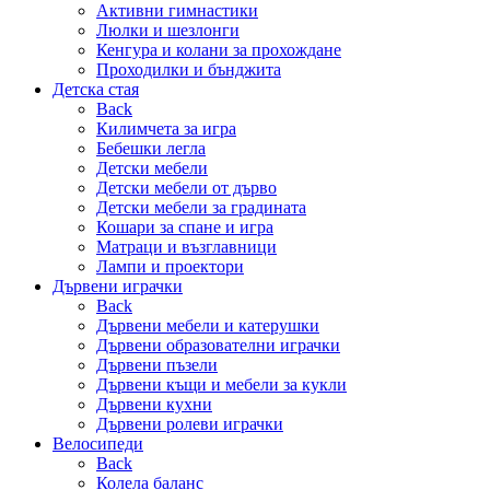
Активни гимнастики
Люлки и шезлонги
Кенгура и колани за прохождане
Проходилки и бънджита
Детска стая
Back
Килимчета за игра
Бебешки легла
Детски мебели
Детски мебели от дърво
Детски мебели за градината
Кошари за спане и игра
Матраци и възглавници
Лампи и проектори
Дървени играчки
Back
Дървени мебели и катерушки
Дървени образователни играчки
Дървени пъзели
Дървени къщи и мебели за кукли
Дървени кухни
Дървени ролеви играчки
Велосипеди
Back
Колела баланс