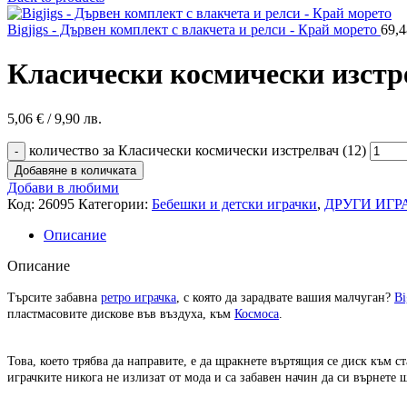
Bigjigs - Дървен комплект с влакчета и релси - Край морето
69,
Класически космически изстре
5,06
€
/ 9,90 лв.
количество за Класически космически изстрелвач (12)
Добавяне в количката
Добави в любими
Код:
26095
Категории:
Бебешки и детски играчки
,
ДРУГИ ИГР
Описание
Описание
Търсите забавна
ретро играчка
, с която да зарадвате вашия малчуган?
Bi
пластмасовите дискове във въздуха, към
Космоса
.
Това, което трябва да направите, е да щракнете въртящия се диск към ст
играчките никога не излизат от мода и са забавен начин да си върнете щ