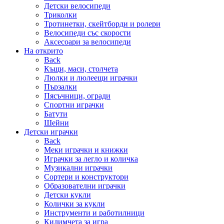
Детски велосипеди
Триколки
Тротинетки, скейтборди и ролери
Велосипеди със скорости
Аксесоари за велосипеди
На открито
Back
Къщи, маси, столчета
Люлки и люлеещи играчки
Пързалки
Пясъчници, огради
Спортни играчки
Батути
Шейни
Детски играчки
Back
Меки играчки и книжки
Играчки за легло и количка
Музикални играчки
Сортери и конструктори
Образователни играчки
Детски кукли
Колички за кукли
Инструменти и работилници
Килимчета за игра