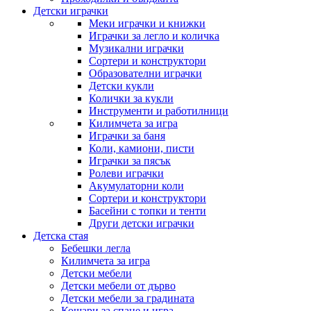
Детски играчки
Меки играчки и книжки
Играчки за легло и количка
Музикални играчки
Сортери и конструктори
Образователни играчки
Детски кукли
Колички за кукли
Инструменти и работилници
Килимчета за игра
Играчки за баня
Коли, камиони, писти
Играчки за пясък
Ролеви играчки
Акумулаторни коли
Сортери и конструктори
Басейни с топки и тенти
Други детски играчки
Детска стая
Бебешки легла
Килимчета за игра
Детски мебели
Детски мебели от дърво
Детски мебели за градината
Кошари за спане и игра