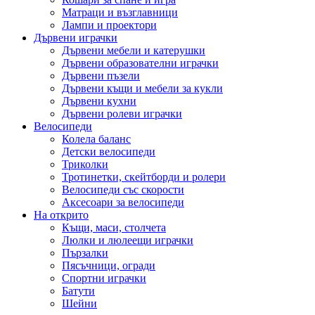
Матраци и възглавници
Лампи и проектори
Дървени играчки
Дървени мебели и катерушки
Дървени образователни играчки
Дървени пъзели
Дървени къщи и мебели за кукли
Дървени кухни
Дървени ролеви играчки
Велосипеди
Колела баланс
Детски велосипеди
Триколки
Тротинетки, скейтборди и ролери
Велосипеди със скорости
Аксесоари за велосипеди
На открито
Къщи, маси, столчета
Люлки и люлеещи играчки
Пързалки
Пясъчници, огради
Спортни играчки
Батути
Шейни