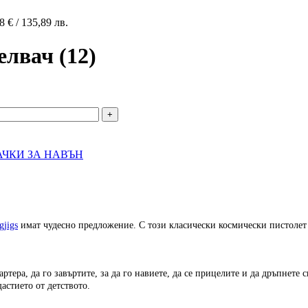
48
€
/ 135,89 лв.
лвач (12)
АЧКИ ЗА НАВЪН
gjigs
имат чудесно предложение. С този класически космически пистолет 
артера, да го завъртите, за да го навиете, да се прицелите и да дръпнете 
астието от детството.