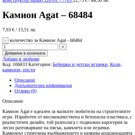
Конструктор Jumbo 126 ел. - 7703
22,75
€
/ 44,50 лв.
Камион Agat – 68484
7,93
€
/ 15,51 лв.
количество за Камион Agat - 68484
Добавяне в количката
Добави в любими
Код:
106833
Категории:
Бебешки и детски играчки
,
Коли,
камиони, писти
Описание
Допълнителна информация
Отзиви (0)
Описание
Камион Agat е идеален за малките любители на строителните
игри. Изработен от висококачествена и безопасна пластмаса, с
реалистичен дизайн, той разполага с подвижна каросерия за
лесно разтоварване на пясък, камъчета или играчки.
Камионът стимулира въображението и развива координацията