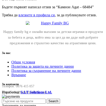
Бъдете първият написал отзив за “Камион Agat – 68484”
Трябва да
влезнете в профила си
, за да публикувате отзив.
Happy family bg е онлайн магазин за детски играчки и продукти
за бебета и деца, който има за цел да ви даде най-добрите
предложения и страхотно качество на атрактивни цени.
За нас
Общи условия
Политика за защита на личните данни
Политика за съхранение на личните данни
Връщане
За контакти
Телефон:
0876 415 057
Изработка:
S.I.T Solutions Ltd.
Email:
sale@happyfamilybg.com
Search
Започнете да пишете...