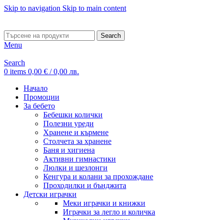
Skip to navigation
Skip to main content
ADD ANYTHING HERE OR JUST REMOVE IT…
Search
Menu
Search
0
items
0,00
€
/ 0,00 лв.
Начало
Промоции
За бебето
Бебешки колички
Полезни уреди
Хранене и кърмене
Столчета за хранене
Баня и хигиена
Активни гимнастики
Люлки и шезлонги
Кенгура и колани за прохождане
Проходилки и бънджита
Детски играчки
Меки играчки и книжки
Играчки за легло и количка