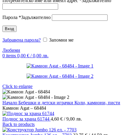
Потребителско име или имейл адрес
*
Задължително
Парола
*
Задължително
Вход
Забравена парола?
Запомни ме
Любими
0
items
0,00
€
/ 0,00 лв.
Click to enlarge
Начало
Бебешки и детски играчки
Коли, камиони, писти
Камион Agat – 68484
Поднос за храна 61744
4,60
€
/ 9,00 лв.
Back to products