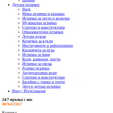
Шейни
Детски играчки
Back
Меки играчки и книжки
Играчки за легло и количка
Музикални играчки
Сортери и конструктори
Образователни играчки
Детски кукли
Колички за кукли
Инструменти и работилници
Килимчета за игра
Играчки за баня
Коли, камиони, писти
Играчки за пясък
Ролеви играчки
Акумулаторни коли
Сортери и конструктори
Басейни с топки и тенти
Други детски играчки
Вход / Регистрация
24/7 връзка с нас
0876415057
Количка