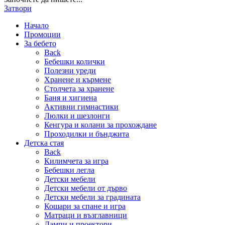
Затвори
Начало
Промоции
За бебето
Back
Бебешки колички
Полезни уреди
Хранене и кърмене
Столчета за хранене
Баня и хигиена
Активни гимнастики
Люлки и шезлонги
Кенгура и колани за прохождане
Проходилки и бънджита
Детска стая
Back
Килимчета за игра
Бебешки легла
Детски мебели
Детски мебели от дърво
Детски мебели за градината
Кошари за спане и игра
Матраци и възглавници
Лампи и проектори