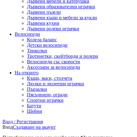
Дървени мебели и катерушки
Дървени образователни играчки
Дървени пъзели
Дървени къщи и мебели за кукли
Дървени кухни
Дървени ролеви играчки
Велосипеди
Колела баланс
Детски велосипеди
Триколки
Тротинетки, скейтборди и ролери
Велосипеди със скорости
Аксесоари за велосипеди
На открито
Къщи, маси, столчета
Люлки и люлеещи играчки
Пързалки
Пясъчници, огради
Спортни играчки
Батути
Шейни
Вход / Регистрация
Вход
Създаване на акаунт