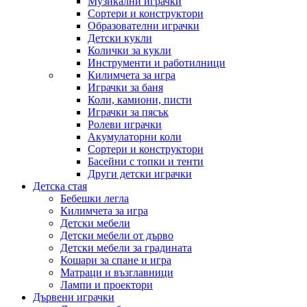
Музикални играчки
Сортери и конструктори
Образователни играчки
Детски кукли
Колички за кукли
Инструменти и работилници
Килимчета за игра
Играчки за баня
Коли, камиони, писти
Играчки за пясък
Ролеви играчки
Акумулаторни коли
Сортери и конструктори
Басейни с топки и тенти
Други детски играчки
Детска стая
Бебешки легла
Килимчета за игра
Детски мебели
Детски мебели от дърво
Детски мебели за градината
Кошари за спане и игра
Матраци и възглавници
Лампи и проектори
Дървени играчки