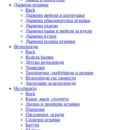
Дървени играчки
Back
Дървени мебели и катерушки
Дървени образователни играчки
Дървени пъзели
Дървени къщи и мебели за кукли
Дървени кухни
Дървени ролеви играчки
Велосипеди
Back
Колела баланс
Детски велосипеди
Триколки
Тротинетки, скейтборди и ролери
Велосипеди със скорости
Аксесоари за велосипеди
На открито
Back
Къщи, маси, столчета
Люлки и люлеещи играчки
Пързалки
Пясъчници, огради
Спортни играчки
Батути