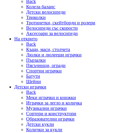
Back
Колела баланс
Детски велосипеди
Триколки
Тротинетки, скейтборди и ролери
Велосипеди със скорости
Аксесоари за велосипеди
На открито
Back
Къщи, маси, столчета
Люлки и люлеещи играчки
Пързалки
Пясъчници, огради
Спортни играчки
Батути
Шейни
Детски играчки
Back
Меки играчки и книжки
Играчки за легло и количка
Музикални играчки
Сортери и конструктори
Образователни играчки
Детски кукли
Колички за кукли