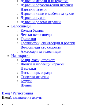
Дървени мебели и катерушки
Дървени образователни играчки
Дървени пъзели
Дървени къщи и мебели за кукли
Дървени кухни
Дървени ролеви играчки
Велосипеди
Колела баланс
Детски велосипеди
Триколки
Тротинетки, скейтборди и ролери
Велосипеди със скорости
Аксесоари за велосипеди
На открито
Къщи, маси, столчета
Люлки и люлеещи играчки
Пързалки
Пясъчници, огради
Спортни играчки
Батути
Шейни
Вход / Регистрация
Вход
Създаване на акаунт