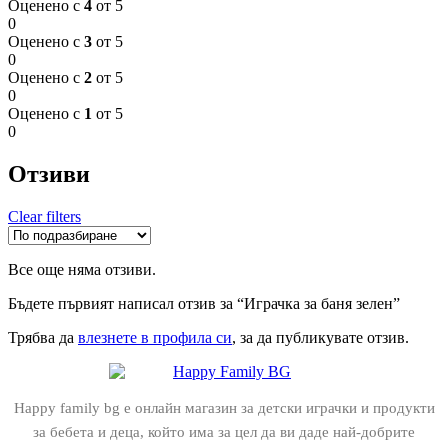
Оценено с
4
от 5
0
Оценено с
3
от 5
0
Оценено с
2
от 5
0
Оценено с
1
от 5
0
Отзиви
Clear filters
Все още няма отзиви.
Бъдете първият написал отзив за “Играчка за баня зелен”
Трябва да
влезнете в профила си
, за да публикувате отзив.
Happy family bg е онлайн магазин за детски играчки и продукти
за бебета и деца, който има за цел да ви даде най-добрите