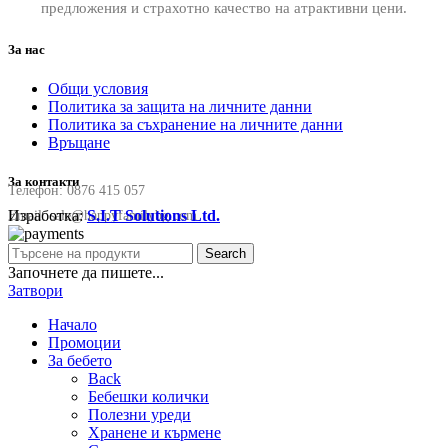
предложения и страхотно качество на атрактивни цени.
За нас
Общи условия
Политика за защита на личните данни
Политика за съхранение на личните данни
Връщане
За контакти
Телефон:
0876 415 057
Изработка:
S.I.T Solutions Ltd.
Email:
sale@happyfamilybg.com
Search
Започнете да пишете...
Затвори
Начало
Промоции
За бебето
Back
Бебешки колички
Полезни уреди
Хранене и кърмене