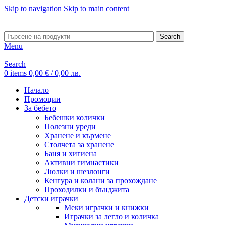
Skip to navigation
Skip to main content
ADD ANYTHING HERE OR JUST REMOVE IT…
Search
Menu
Search
0
items
0,00
€
/ 0,00 лв.
Начало
Промоции
За бебето
Бебешки колички
Полезни уреди
Хранене и кърмене
Столчета за хранене
Баня и хигиена
Активни гимнастики
Люлки и шезлонги
Кенгура и колани за прохождане
Проходилки и бънджита
Детски играчки
Меки играчки и книжки
Играчки за легло и количка