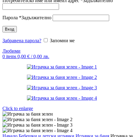
Потребителско име или имейл адрес
*
Задължително
Парола
*
Задължително
Вход
Забравена парола?
Запомни ме
Любими
0
items
0,00
€
/ 0,00 лв.
Click to enlarge
Начало
Бебешки и детски играчки
Играчки за баня
Играчка за