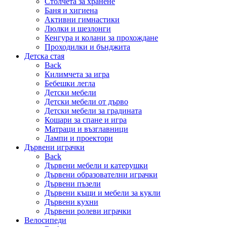
Столчета за хранене
Баня и хигиена
Активни гимнастики
Люлки и шезлонги
Кенгура и колани за прохождане
Проходилки и бънджита
Детска стая
Back
Килимчета за игра
Бебешки легла
Детски мебели
Детски мебели от дърво
Детски мебели за градината
Кошари за спане и игра
Матраци и възглавници
Лампи и проектори
Дървени играчки
Back
Дървени мебели и катерушки
Дървени образователни играчки
Дървени пъзели
Дървени къщи и мебели за кукли
Дървени кухни
Дървени ролеви играчки
Велосипеди