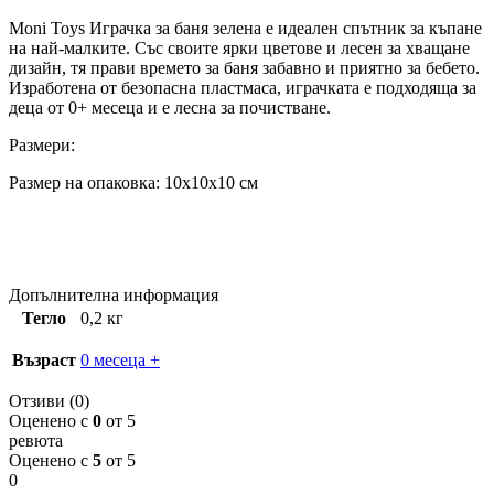
Moni Toys Играчка за баня зелена е идеален спътник за къпане
на най-малките. Със своите ярки цветове и лесен за хващане
дизайн, тя прави времето за баня забавно и приятно за бебето.
Изработена от безопасна пластмаса, играчката е подходяща за
деца от 0+ месеца и е лесна за почистване.
Размери:
Размер на опаковка: 10x10x10 см
Допълнителна информация
Тегло
0,2 кг
Възраст
0 месеца +
Отзиви (0)
Оценено с
0
от 5
ревюта
Оценено с
5
от 5
0