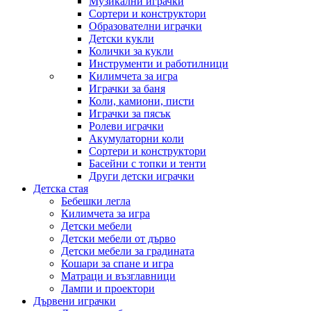
Музикални играчки
Сортери и конструктори
Образователни играчки
Детски кукли
Колички за кукли
Инструменти и работилници
Килимчета за игра
Играчки за баня
Коли, камиони, писти
Играчки за пясък
Ролеви играчки
Акумулаторни коли
Сортери и конструктори
Басейни с топки и тенти
Други детски играчки
Детска стая
Бебешки легла
Килимчета за игра
Детски мебели
Детски мебели от дърво
Детски мебели за градината
Кошари за спане и игра
Матраци и възглавници
Лампи и проектори
Дървени играчки