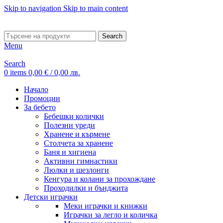
Skip to navigation
Skip to main content
ADD ANYTHING HERE OR JUST REMOVE IT…
Search
Menu
Search
0
items
0,00
€
/ 0,00 лв.
Начало
Промоции
За бебето
Бебешки колички
Полезни уреди
Хранене и кърмене
Столчета за хранене
Баня и хигиена
Активни гимнастики
Люлки и шезлонги
Кенгура и колани за прохождане
Проходилки и бънджита
Детски играчки
Меки играчки и книжки
Играчки за легло и количка