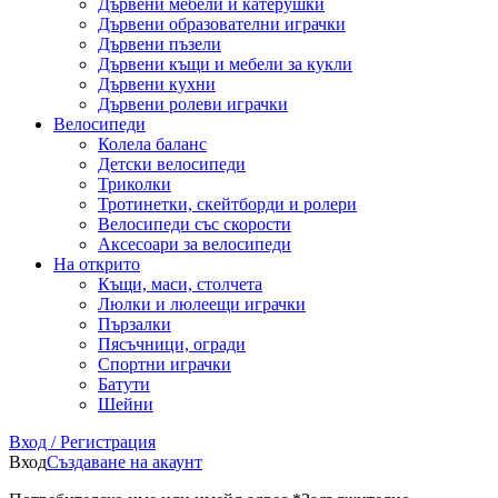
Дървени мебели и катерушки
Дървени образователни играчки
Дървени пъзели
Дървени къщи и мебели за кукли
Дървени кухни
Дървени ролеви играчки
Велосипеди
Колела баланс
Детски велосипеди
Триколки
Тротинетки, скейтборди и ролери
Велосипеди със скорости
Аксесоари за велосипеди
На открито
Къщи, маси, столчета
Люлки и люлеещи играчки
Пързалки
Пясъчници, огради
Спортни играчки
Батути
Шейни
Вход / Регистрация
Вход
Създаване на акаунт