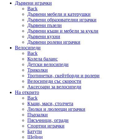
Дървени играчки
Back
Дървени мебели и катерушки
Дървени образователни играчки
Дървени пъзели
Дървени къщи и мебели за кукли
Дървени кухни
Дървени ролеви играчки
Велосипеди
Back
Колела баланс
Детски велосипеди
Триколки
Тротинетки, скейтборди и ролери
Велосипеди със скорости
Аксесоари за велосипеди
На открито
Back
Къщи, маси, столчета
Люлки и люлеещи играчки
Пързалки
Пясъчници, огради
Спортни играчки
Батути
Шейни