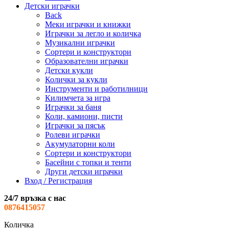
Детски играчки
Back
Меки играчки и книжки
Играчки за легло и количка
Музикални играчки
Сортери и конструктори
Образователни играчки
Детски кукли
Колички за кукли
Инструменти и работилници
Килимчета за игра
Играчки за баня
Коли, камиони, писти
Играчки за пясък
Ролеви играчки
Акумулаторни коли
Сортери и конструктори
Басейни с топки и тенти
Други детски играчки
Вход / Регистрация
24/7 връзка с нас
0876415057
Количка