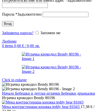
Потребителско име или имейл адрес
*
Задължително
Парола
*
Задължително
Вход
Забравена парола?
Запомни ме
Любими
0
items
0,00
€
/ 0,00 лв.
Click to enlarge
Начало
Бебешки и детски играчки
Бебешки дрънкалки
Играчка крокодил Bendy 80196
Мека контрастираща книжка teddy bear 81043
17,38
€
/