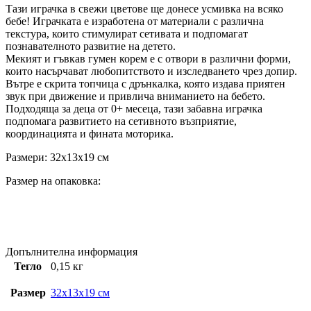
Тази играчка в свежи цветове ще донесе усмивка на всяко
бебе! Играчката е изработена от материали с различна
текстура, които стимулират сетивата и подпомагат
познавателното развитие на детето.
Мекият и гъвкав гумен корем е с отвори в различни форми,
които насърчават любопитството и изследването чрез допир.
Вътре е скрита топчица с дрънкалка, която издава приятен
звук при движение и привлича вниманието на бебето.
Подходяща за деца от 0+ месеца, тази забавна играчка
подпомага развитието на сетивното възприятие,
координацията и фината моторика.
Размери: 32x13x19 см
Размер на опаковка:
Допълнителна информация
Тегло
0,15 кг
Размер
32x13x19 см