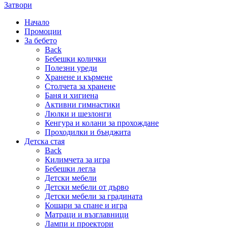
Затвори
Начало
Промоции
За бебето
Back
Бебешки колички
Полезни уреди
Хранене и кърмене
Столчета за хранене
Баня и хигиена
Активни гимнастики
Люлки и шезлонги
Кенгура и колани за прохождане
Проходилки и бънджита
Детска стая
Back
Килимчета за игра
Бебешки легла
Детски мебели
Детски мебели от дърво
Детски мебели за градината
Кошари за спане и игра
Матраци и възглавници
Лампи и проектори