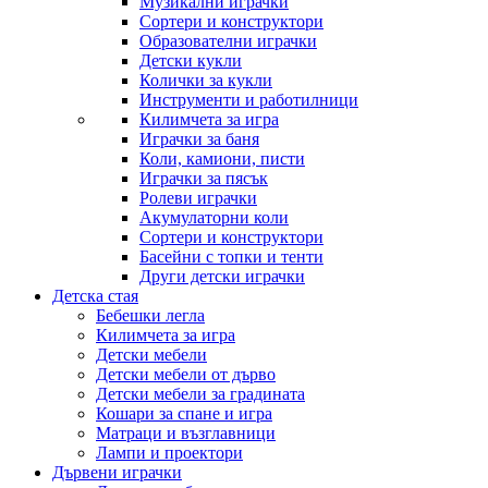
Музикални играчки
Сортери и конструктори
Образователни играчки
Детски кукли
Колички за кукли
Инструменти и работилници
Килимчета за игра
Играчки за баня
Коли, камиони, писти
Играчки за пясък
Ролеви играчки
Акумулаторни коли
Сортери и конструктори
Басейни с топки и тенти
Други детски играчки
Детска стая
Бебешки легла
Килимчета за игра
Детски мебели
Детски мебели от дърво
Детски мебели за градината
Кошари за спане и игра
Матраци и възглавници
Лампи и проектори
Дървени играчки