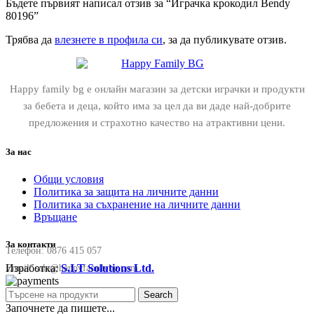
Бъдете първият написал отзив за “Играчка крокодил Bendy
80196”
Трябва да
влезнете в профила си
, за да публикувате отзив.
Happy family bg е онлайн магазин за детски играчки и продукти
за бебета и деца, който има за цел да ви даде най-добрите
предложения и страхотно качество на атрактивни цени.
За нас
Общи условия
Политика за защита на личните данни
Политика за съхранение на личните данни
Връщане
За контакти
Телефон:
0876 415 057
Изработка:
S.I.T Solutions Ltd.
Email:
sale@happyfamilybg.com
Search
Започнете да пишете...