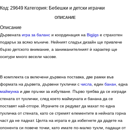
Код:
29649
Категория:
Бебешки и детски играчки
ОПИСАНИЕ
Описание
Дървената
игра за баланс
и координация на
Bigjigs
е страхотен
подарък за всяко мъниче. Нейният сладък дизайн ще привлече
бързо детското внимание, а заниманителният ѝ характер ще
осигури много весели часове.
В комплекта са включени дървена поставка, две рамки във
формата на дървета, дървени тухлички с
числа
, един
банан
, една
маймунка
и две пръчки за избутване. Първо трябва да се изгради
стената от тухлички, след което маймуната и банана да се
поставят най-отгоре. Играчите се редуват да махат по една
тухличка от стената, като се стремят елементите в нейната горна
част да не паднат. Целта на играта е да избегнете да дадете на
опонента си повече точки, като имате по-малко тухли, падащи от