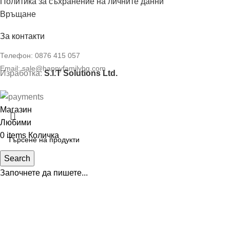
Политика за съхранение на личните данни
Връщане
За контакти
Телефон:
0876 415 057
Email:
sale@happyfamilybg.com
Изработка:
S.I.T Solutions Ltd.
Магазин
Любими
0
items
Количка
Search
Започнете да пишете...