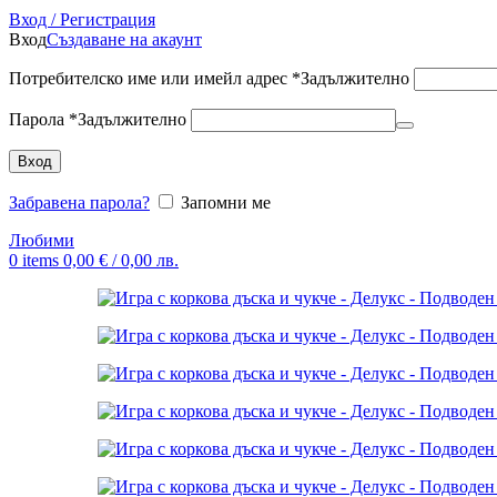
Вход / Регистрация
Вход
Създаване на акаунт
Потребителско име или имейл адрес
*
Задължително
Парола
*
Задължително
Вход
Забравена парола?
Запомни ме
Любими
0
items
0,00
€
/ 0,00 лв.