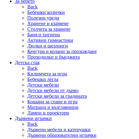
За бебето
Back
Бебешки колички
Полезни уреди
Хранене и кърмене
Столчета за хранене
Баня и хигиена
Активни гимнастики
Люлки и шезлонги
Кенгура и колани за прохождане
Проходилки и бънджита
Детска стая
Back
Килимчета за игра
Бебешки легла
Детски мебели
Детски мебели от дърво
Детски мебели за градината
Кошари за спане и игра
Матраци и възглавници
Лампи и проектори
Дървени играчки
Back
Дървени мебели и катерушки
Дървени образователни играчки