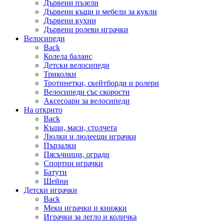
Дървени пъзели
Дървени къщи и мебели за кукли
Дървени кухни
Дървени ролеви играчки
Велосипеди
Back
Колела баланс
Детски велосипеди
Триколки
Тротинетки, скейтборди и ролери
Велосипеди със скорости
Аксесоари за велосипеди
На открито
Back
Къщи, маси, столчета
Люлки и люлеещи играчки
Пързалки
Пясъчници, огради
Спортни играчки
Батути
Шейни
Детски играчки
Back
Меки играчки и книжки
Играчки за легло и количка