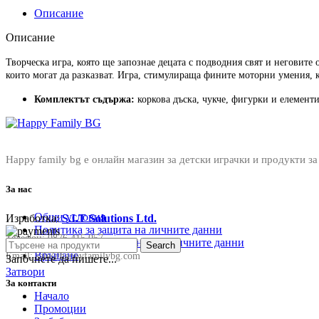
Описание
Описание
Творческа игра, която ще запознае децата с подводния свят и неговите 
които могат да разказват. Игра, стимулираща фините моторни умения, 
Комплектът съдържа:
коркова дъска, чукче, фигурки и елементи
Happy family bg е онлайн магазин за детски играчки и продукти за
За нас
Общи условия
Изработка:
S.I.T Solutions Ltd.
Политика за защита на личните данни
Телефон:
0876 415 057
Политика за съхранение на личните данни
Search
Връщане
Email:
sale@happyfamilybg.com
Започнете да пишете...
Затвори
За контакти
Начало
Промоции