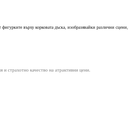
ият фигурките върху корковата дъска, изобразявайки различни сцени,
ия и страхотно качество на атрактивни цени.