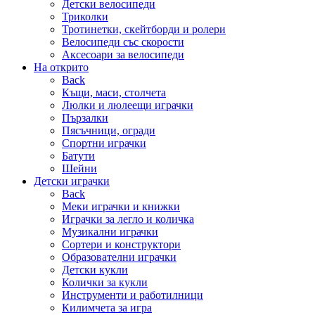
Детски велосипеди
Триколки
Тротинетки, скейтборди и ролери
Велосипеди със скорости
Аксесоари за велосипеди
На открито
Back
Къщи, маси, столчета
Люлки и люлеещи играчки
Пързалки
Пясъчници, огради
Спортни играчки
Батути
Шейни
Детски играчки
Back
Меки играчки и книжки
Играчки за легло и количка
Музикални играчки
Сортери и конструктори
Образователни играчки
Детски кукли
Колички за кукли
Инструменти и работилници
Килимчета за игра