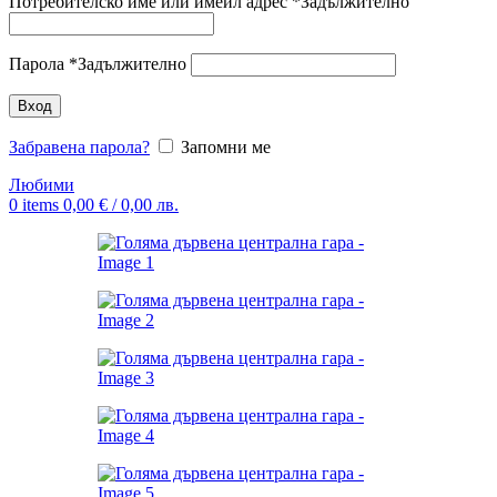
Потребителско име или имейл адрес
*
Задължително
Парола
*
Задължително
Вход
Забравена парола?
Запомни ме
Любими
0
items
0,00
€
/ 0,00 лв.