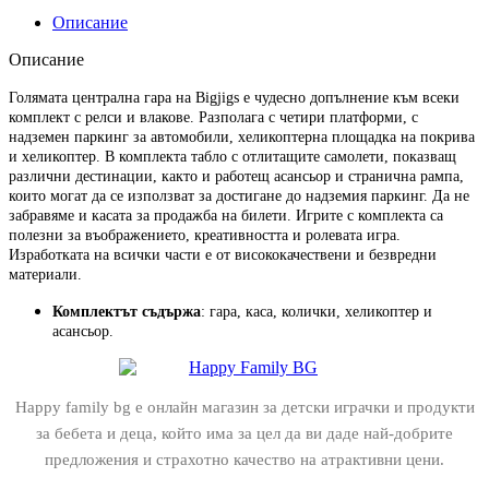
Описание
Описание
Голямата централна гара на Bigjigs е чудесно допълнение към всеки
комплект с релси и влакове. Разполага с четири платформи, с
надземен паркинг за автомобили, хеликоптерна площадка на покрива
и хеликоптер. В комплекта табло с отлитащите самолети, показващ
различни дестинации, както и работещ асансьор и странична рампа,
които могат да се използват за достигане до надземия паркинг. Да не
забравяме и касата за продажба на билети. Игрите с комплекта са
полезни за въображението, креативността и ролевата игра.
Изработката на всички части е от висококачествени и безвредни
материали.
Комплектът съдържа
: гара, каса, колички, хеликоптер и
асансьор.
Happy family bg е онлайн магазин за детски играчки и продукти
за бебета и деца, който има за цел да ви даде най-добрите
предложения и страхотно качество на атрактивни цени.