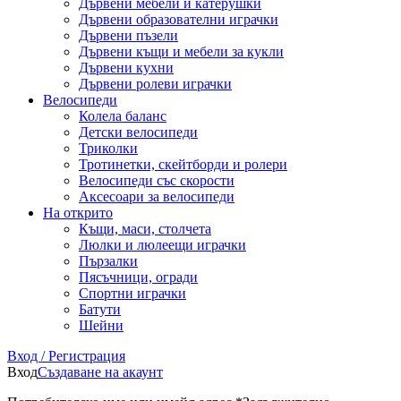
Дървени мебели и катерушки
Дървени образователни играчки
Дървени пъзели
Дървени къщи и мебели за кукли
Дървени кухни
Дървени ролеви играчки
Велосипеди
Колела баланс
Детски велосипеди
Триколки
Тротинетки, скейтборди и ролери
Велосипеди със скорости
Аксесоари за велосипеди
На открито
Къщи, маси, столчета
Люлки и люлеещи играчки
Пързалки
Пясъчници, огради
Спортни играчки
Батути
Шейни
Вход / Регистрация
Вход
Създаване на акаунт