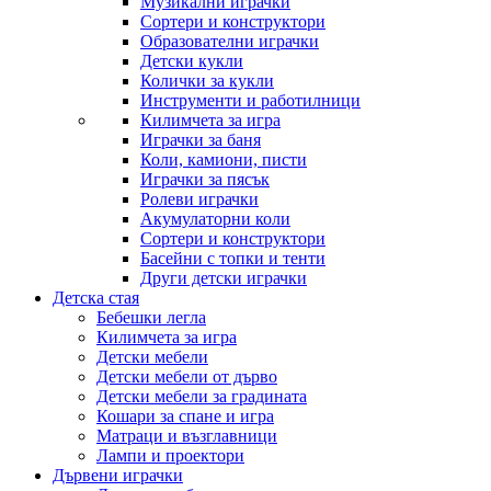
Музикални играчки
Сортери и конструктори
Образователни играчки
Детски кукли
Колички за кукли
Инструменти и работилници
Килимчета за игра
Играчки за баня
Коли, камиони, писти
Играчки за пясък
Ролеви играчки
Акумулаторни коли
Сортери и конструктори
Басейни с топки и тенти
Други детски играчки
Детска стая
Бебешки легла
Килимчета за игра
Детски мебели
Детски мебели от дърво
Детски мебели за градината
Кошари за спане и игра
Матраци и възглавници
Лампи и проектори
Дървени играчки