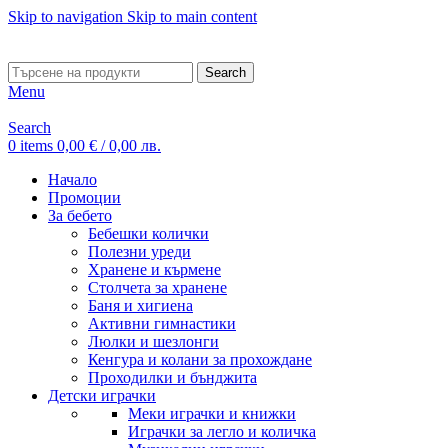
Skip to navigation
Skip to main content
ADD ANYTHING HERE OR JUST REMOVE IT…
Search
Menu
Search
0
items
0,00
€
/ 0,00 лв.
Начало
Промоции
За бебето
Бебешки колички
Полезни уреди
Хранене и кърмене
Столчета за хранене
Баня и хигиена
Активни гимнастики
Люлки и шезлонги
Кенгура и колани за прохождане
Проходилки и бънджита
Детски играчки
Меки играчки и книжки
Играчки за легло и количка