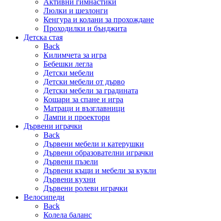
Активни гимнастики
Люлки и шезлонги
Кенгура и колани за прохождане
Проходилки и бънджита
Детска стая
Back
Килимчета за игра
Бебешки легла
Детски мебели
Детски мебели от дърво
Детски мебели за градината
Кошари за спане и игра
Матраци и възглавници
Лампи и проектори
Дървени играчки
Back
Дървени мебели и катерушки
Дървени образователни играчки
Дървени пъзели
Дървени къщи и мебели за кукли
Дървени кухни
Дървени ролеви играчки
Велосипеди
Back
Колела баланс