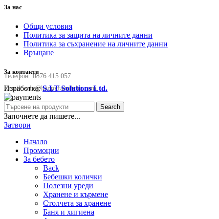
За нас
Общи условия
Политика за защита на личните данни
Политика за съхранение на личните данни
Връщане
За контакти
Телефон:
0876 415 057
Изработка:
S.I.T Solutions Ltd.
Email:
sale@happyfamilybg.com
Search
Започнете да пишете...
Затвори
Начало
Промоции
За бебето
Back
Бебешки колички
Полезни уреди
Хранене и кърмене
Столчета за хранене
Баня и хигиена