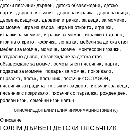
детски пясъчник дървен
,
детско обзавеждане
,
детско
парти
,
дървен пясъчник
,
дървена играчка
,
дървена къща
,
дървена къщичка
,
дървени играчки
,
за деца
,
за момиче
,
за момче
,
игра на двора
,
игра на открито
,
играчки
,
играчки за момиче
,
играчки за момче
,
играчки от дърво
,
игри на открито
,
кофичка
,
лопатка
,
мебели за детска стая
,
мебели за момче
,
момиче
,
момче
,
монтесори играчки
,
натурално дърво
,
обзавеждане за детска стая
,
обзавеждане за момче
,
осмоъгълен пясъчник
,
парти
,
подарък за момиче
,
подарък за момче
,
покривало
,
пързалка
,
пясък
,
пясъчник
,
пясъчник OCTAGON
,
пясъчник за градина
,
пясъчник за двор
,
пясъчник за деца
,
пясъчник с покривало
,
пясъчник с пързалка
,
рожден ден
,
ролеви игри
,
семейни игри навън
ОПИСАНИЕ
ДОПЪЛНИТЕЛНА ИНФОРМАЦИЯ
ОТЗИВИ (0)
Описание
ГОЛЯМ ДЪРВЕН ДЕТСКИ ПЯСЪЧНИК