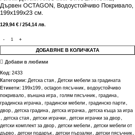
Дървен OCTAGON, Водоустойчиво Покривало,
199х199х23 см.
129,94
€
/ 254,14 лв.
ДОБАВЯНЕ В КОЛИЧКАТА
Добави в любими
Код:
2433
Категории:
Детска стая
,
Детски мебели за градината
Етикети:
199x199
,
octagon пясъчник
,
водоустойчиво
покривало
,
външна игра
,
голям пясъчник
,
градина
,
градинска играчка
,
градински мебели
,
градинско парти
,
двор
,
детска градина
,
детска играчка
,
детска къща за игра
,
детска стая
,
детски играчки
,
детски играчки за двор
,
детски комплект за двор
,
детски мебели
,
детски мебели от
дърво
,
детски подарък
,
детски пързалки
,
детски пясъчник
,