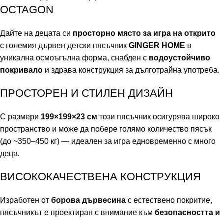
OCTAGON
Дайте на децата си
просторно място за игра на открито
с големия дървен детски пясъчник
GINGER HOME
в
уникална осмоъгълна форма, снабден с
водоустойчиво
покривало
и здрава конструкция за дълготрайна употреба.
ПРОСТОРЕН И СТИЛЕН ДИЗАЙН
С размери
199×199×23 см
този пясъчник осигурява широко
пространство и може да побере голямо количество пясък
(до ~350–450 кг) — идеален за игра едновременно с много
деца.
ВИСОКОКАЧЕСТВЕНА КОНСТРУКЦИЯ
Изработен от
борова дървесина
с естествено покритие,
пясъчникът е проектиран с внимание към
безопасността и