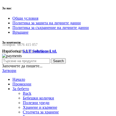
За нас
Общи условия
Политика за защита на личните данни
Политика за съхранение на личните данни
Връщане
За контакти
Телефон:
0876 415 057
Изработка:
S.I.T Solutions Ltd.
Email:
sale@happyfamilybg.com
Search
Започнете да пишете...
Затвори
Начало
Промоции
За бебето
Back
Бебешки колички
Полезни уреди
Хранене и кърмене
Столчета за хранене