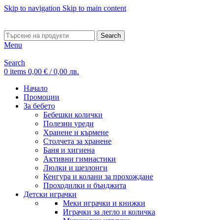
Skip to navigation
Skip to main content
ADD ANYTHING HERE OR JUST REMOVE IT…
Search
Menu
Search
0
items
0,00
€
/ 0,00 лв.
Начало
Промоции
За бебето
Бебешки колички
Полезни уреди
Хранене и кърмене
Столчета за хранене
Баня и хигиена
Активни гимнастики
Люлки и шезлонги
Кенгура и колани за прохождане
Проходилки и бънджита
Детски играчки
Меки играчки и книжки
Играчки за легло и количка