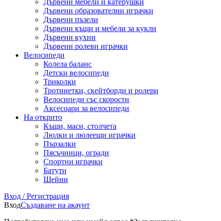
Дървени мебели и катерушки
Дървени образователни играчки
Дървени пъзели
Дървени къщи и мебели за кукли
Дървени кухни
Дървени ролеви играчки
Велосипеди
Колела баланс
Детски велосипеди
Триколки
Тротинетки, скейтборди и ролери
Велосипеди със скорости
Аксесоари за велосипеди
На открито
Къщи, маси, столчета
Люлки и люлеещи играчки
Пързалки
Пясъчници, огради
Спортни играчки
Батути
Шейни
Вход / Регистрация
Вход
Създаване на акаунт