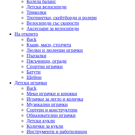
Колела баланс
Детски велосипеди
Триколки
Тротинетки, скейтборди и ролери
Велосипеди със скорости
Аксесоари за велосипеди
На открито
Back
Къщи, маси, столчета
Люлки и люлеещи играчки
Пързалки
Пясъчници, огради
Спортни играчки
Батути
Шейни
Детски играчки
Back
Меки играчки и книжки
Играчки за легло и количка
Музикални играчки
Сортери и конструктори
Образователни играчки
Детски кукли
Колички за кукли
Инструменти и работилници