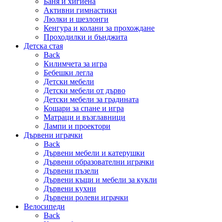
Баня и хигиена
Активни гимнастики
Люлки и шезлонги
Кенгура и колани за прохождане
Проходилки и бънджита
Детска стая
Back
Килимчета за игра
Бебешки легла
Детски мебели
Детски мебели от дърво
Детски мебели за градината
Кошари за спане и игра
Матраци и възглавници
Лампи и проектори
Дървени играчки
Back
Дървени мебели и катерушки
Дървени образователни играчки
Дървени пъзели
Дървени къщи и мебели за кукли
Дървени кухни
Дървени ролеви играчки
Велосипеди
Back