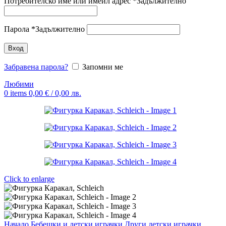
Потребителско име или имейл адрес
*
Задължително
Парола
*
Задължително
Вход
Забравена парола?
Запомни ме
Любими
0
items
0,00
€
/ 0,00 лв.
Click to enlarge
Начало
Бебешки и детски играчки
Други детски играчки