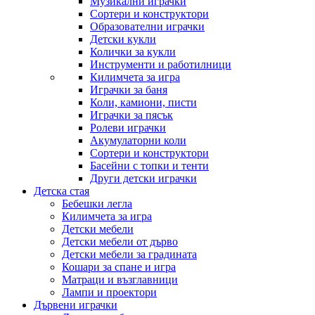
Музикални играчки
Сортери и конструктори
Образователни играчки
Детски кукли
Колички за кукли
Инструменти и работилници
Килимчета за игра
Играчки за баня
Коли, камиони, писти
Играчки за пясък
Ролеви играчки
Акумулаторни коли
Сортери и конструктори
Басейни с топки и тенти
Други детски играчки
Детска стая
Бебешки легла
Килимчета за игра
Детски мебели
Детски мебели от дърво
Детски мебели за градината
Кошари за спане и игра
Матраци и възглавници
Лампи и проектори
Дървени играчки