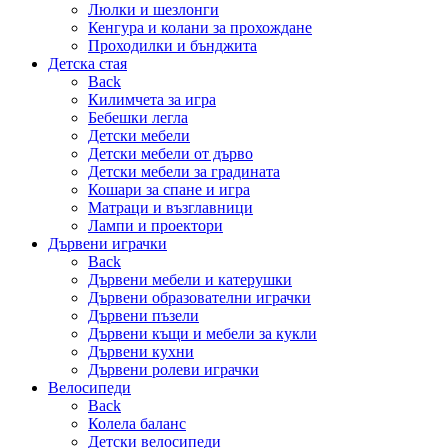
Люлки и шезлонги
Кенгура и колани за прохождане
Проходилки и бънджита
Детска стая
Back
Килимчета за игра
Бебешки легла
Детски мебели
Детски мебели от дърво
Детски мебели за градината
Кошари за спане и игра
Матраци и възглавници
Лампи и проектори
Дървени играчки
Back
Дървени мебели и катерушки
Дървени образователни играчки
Дървени пъзели
Дървени къщи и мебели за кукли
Дървени кухни
Дървени ролеви играчки
Велосипеди
Back
Колела баланс
Детски велосипеди