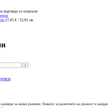
ни въртящи се пумпали
нти
27,05
€
/ 52,91 лв.
ли
РАЧКИ
и размери за малки ръчички. Помагат за развитието на сръчност и коорд