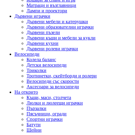
Матраци и възглавници
Лампи и проектори
Дървени играчки
Дървени мебели и катерушки
Дървени образователни играчки
Дървени пъзели
Дървени къщи и мебели за кукли
Дървени кухни
Дървени ролеви играчки
Велосипеди
Колела баланс
Детски велосипеди
Триколки
Тротинетки, скейтборди и ролери
Велосипеди със скорости
Аксесоари за велосипеди
На открито
Къщи, маси, столчета
Люлки и люлеещи играчки
Пързалки
Пясъчници, огради
Спортни играчки
Батути
Шейни