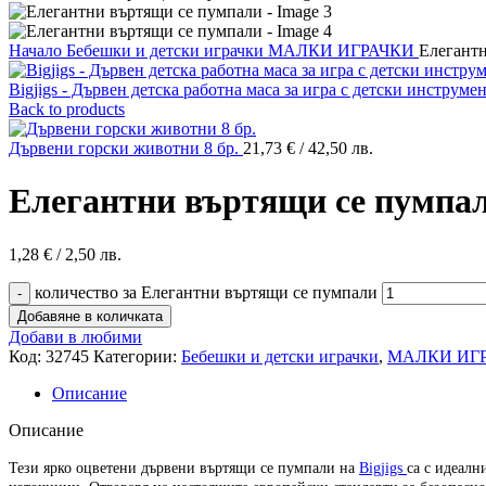
Начало
Бебешки и детски играчки
МАЛКИ ИГРАЧКИ
Елегант
Bigjigs - Дървен детска работна маса за игра с детски инструме
Back to products
Дървени горски животни 8 бр.
21,73
€
/ 42,50 лв.
Елегантни въртящи се пумпа
1,28
€
/ 2,50 лв.
количество за Елегантни въртящи се пумпали
Добавяне в количката
Добави в любими
Код:
32745
Категории:
Бебешки и детски играчки
,
МАЛКИ ИГ
Описание
Описание
Тези ярко оцветени дървени въртящи се пумпали на
Bigjigs
са с идеалн