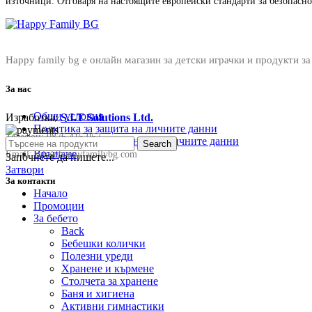
източници. Отговаря на настоящите европейски стандарти за безопасно
Happy family bg е онлайн магазин за детски играчки и продукти за
За нас
Общи условия
Изработка:
S.I.T Solutions Ltd.
Политика за защита на личните данни
Телефон:
0876 415 057
Политика за съхранение на личните данни
Search
Връщане
Email:
sale@happyfamilybg.com
Започнете да пишете...
Затвори
За контакти
Начало
Промоции
За бебето
Back
Бебешки колички
Полезни уреди
Хранене и кърмене
Столчета за хранене
Баня и хигиена
Активни гимнастики