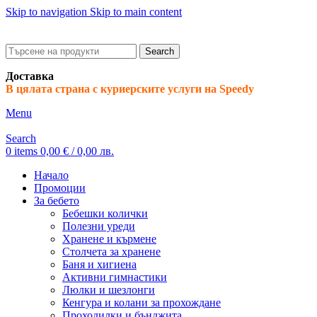
Skip to navigation
Skip to main content
ADD ANYTHING HERE OR JUST REMOVE IT…
Search
Доставка
В цялата страна с куриерските услуги на Speedy
Menu
Search
0
items
0,00
€
/ 0,00 лв.
Начало
Промоции
За бебето
Бебешки колички
Полезни уреди
Хранене и кърмене
Столчета за хранене
Баня и хигиена
Активни гимнастики
Люлки и шезлонги
Кенгура и колани за прохождане
Проходилки и бънджита