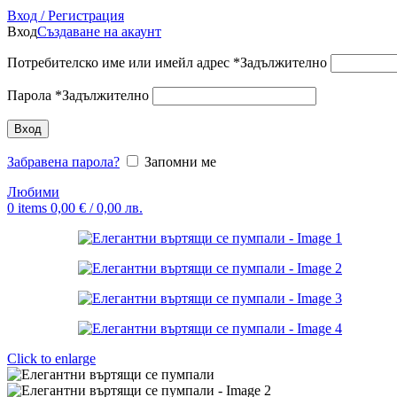
Вход / Регистрация
Вход
Създаване на акаунт
Потребителско име или имейл адрес
*
Задължително
Парола
*
Задължително
Вход
Забравена парола?
Запомни ме
Любими
0
items
0,00
€
/ 0,00 лв.
Click to enlarge