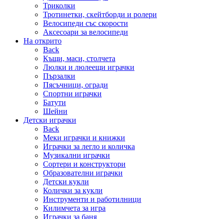
Триколки
Тротинетки, скейтборди и ролери
Велосипеди със скорости
Аксесоари за велосипеди
На открито
Back
Къщи, маси, столчета
Люлки и люлеещи играчки
Пързалки
Пясъчници, огради
Спортни играчки
Батути
Шейни
Детски играчки
Back
Меки играчки и книжки
Играчки за легло и количка
Музикални играчки
Сортери и конструктори
Образователни играчки
Детски кукли
Колички за кукли
Инструменти и работилници
Килимчета за игра
Играчки за баня