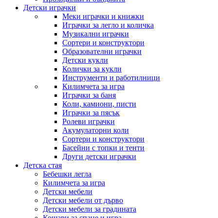
Детски играчки
Меки играчки и книжки
Играчки за легло и количка
Музикални играчки
Сортери и конструктори
Образователни играчки
Детски кукли
Колички за кукли
Инструменти и работилници
Килимчета за игра
Играчки за баня
Коли, камиони, писти
Играчки за пясък
Ролеви играчки
Акумулаторни коли
Сортери и конструктори
Басейни с топки и тенти
Други детски играчки
Детска стая
Бебешки легла
Килимчета за игра
Детски мебели
Детски мебели от дърво
Детски мебели за градината
Кошари за спане и игра