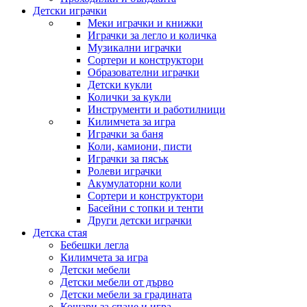
Детски играчки
Меки играчки и книжки
Играчки за легло и количка
Музикални играчки
Сортери и конструктори
Образователни играчки
Детски кукли
Колички за кукли
Инструменти и работилници
Килимчета за игра
Играчки за баня
Коли, камиони, писти
Играчки за пясък
Ролеви играчки
Акумулаторни коли
Сортери и конструктори
Басейни с топки и тенти
Други детски играчки
Детска стая
Бебешки легла
Килимчета за игра
Детски мебели
Детски мебели от дърво
Детски мебели за градината
Кошари за спане и игра