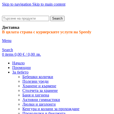
Skip to navigation
Skip to main content
ADD ANYTHING HERE OR JUST REMOVE IT…
Search
Доставка
В цялата страна с куриерските услуги на Speedy
Menu
Search
0
items
0,00
€
/ 0,00 лв.
Начало
Промоции
За бебето
Бебешки колички
Полезни уреди
Хранене и кърмене
Столчета за хранене
Баня и хигиена
Активни гимнастики
Люлки и шезлонги
Кенгура и колани за прохождане
Проходилки и бънджита