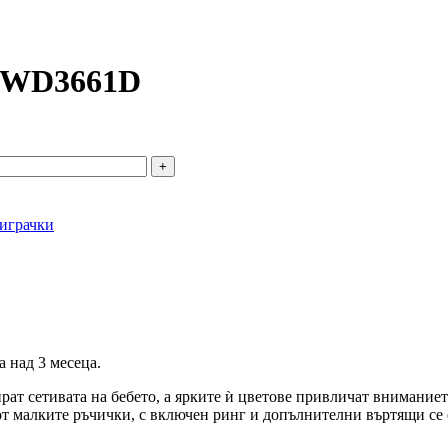
е WD3661D
 играчки
а над 3 месеца.
рат сетивата на бебето, а ярките ѝ цветове привличат вниманиет
 от малките ръчички, с включен ринг и допълнителни въртящи се