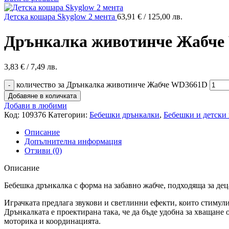
Детска кошара Skyglow 2 мента
63,91
€
/ 125,00 лв.
Дрънкалка животинче Жабч
3,83
€
/ 7,49 лв.
количество за Дрънкалка животинче Жабче WD3661D
Добавяне в количката
Добави в любими
Код:
109376
Категории:
Бебешки дрънкалки
,
Бебешки и детски
Описание
Допълнителна информация
Отзиви (0)
Описание
Бебешка дрънкалка с форма на забавно жабче, подходяща за дец
Играчката предлага звукови и светлинни ефекти, които стимули
Дрънкалката е проектирана така, че да бъде удобна за хващане
моторика и координацията.