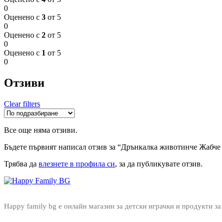
0
Оценено с
3
от 5
0
Оценено с
2
от 5
0
Оценено с
1
от 5
0
Отзиви
Clear filters
Все още няма отзиви.
Бъдете първият написал отзив за “Дрънкалка животинче Жаб
Трябва да
влезнете в профила си
, за да публикувате отзив.
Happy family bg е онлайн магазин за детски играчки и продукти за