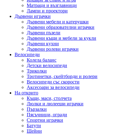
Матраци и възглавници
Лампи и проектори
Дървени играчки
Дървени мебели и катерушки
Дървени образователни играчки
Дървени пъзели
Дървени къщи и мебели за кукли
Дървени кухни
Дървени ролеви играчки
Велосипеди
Колела баланс
Детски велосипеди
Триколки
Тротинетки, скейтборди и ролери
Велосипеди със скорости
Аксесоари за велосипеди
На открито
Къщи, маси, столчета
Люлки и люлеещи играчки
Пързалки
Пясъчници, огради
Спортни играчки
Батути
Шейни