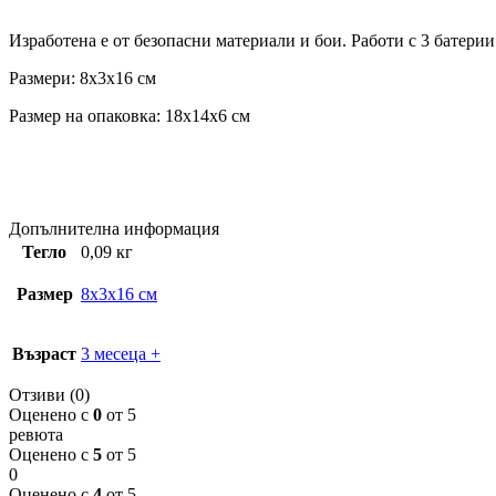
Изработена е от безопасни материали и бои. Работи с 3 батерии
Размери: 8x3x16 см
Размер на опаковка: 18x14x6 см
Допълнителна информация
Тегло
0,09 кг
Размер
8x3x16 см
Възраст
3 месеца +
Отзиви (0)
Оценено с
0
от 5
ревюта
Оценено с
5
от 5
0
Оценено с
4
от 5