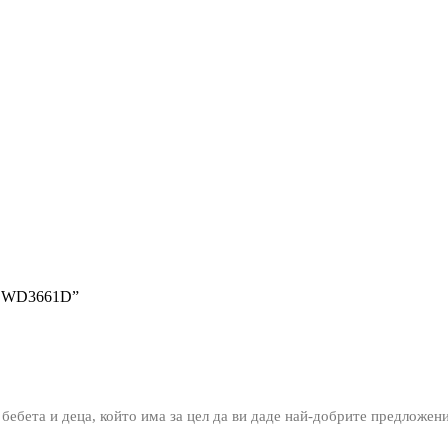
че WD3661D”
 бебета и деца, който има за цел да ви даде най-добрите предложен