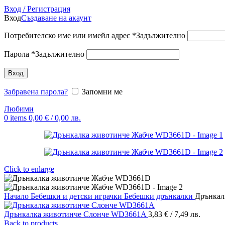
Вход / Регистрация
Вход
Създаване на акаунт
Потребителско име или имейл адрес
*
Задължително
Парола
*
Задължително
Вход
Забравена парола?
Запомни ме
Любими
0
items
0,00
€
/ 0,00 лв.
Click to enlarge
Начало
Бебешки и детски играчки
Бебешки дрънкалки
Дрънкал
Дрънкалка животинче Слонче WD3661A
3,83
€
/ 7,49 лв.
Back to products