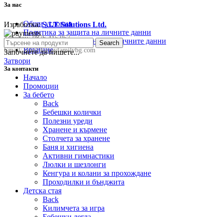
За нас
Общи условия
Изработка:
S.I.T Solutions Ltd.
Политика за защита на личните данни
Телефон:
0876 415 057
Политика за съхранение на личните данни
Search
Връщане
Email:
sale@happyfamilybg.com
Започнете да пишете...
Затвори
За контакти
Начало
Промоции
За бебето
Back
Бебешки колички
Полезни уреди
Хранене и кърмене
Столчета за хранене
Баня и хигиена
Активни гимнастики
Люлки и шезлонги
Кенгура и колани за прохождане
Проходилки и бънджита
Детска стая
Back
Килимчета за игра
Бебешки легла