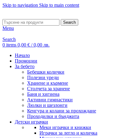
Skip to navigation
Skip to main content
ADD ANYTHING HERE OR JUST REMOVE IT…
Search
Menu
Search
0
items
0,00
€
/ 0,00 лв.
Начало
Промоции
За бебето
Бебешки колички
Полезни уреди
Хранене и кърмене
Столчета за хранене
Баня и хигиена
Активни гимнастики
Люлки и шезлонги
Кенгура и колани за прохождане
Проходилки и бънджита
Детски играчки
Меки играчки и книжки
Играчки за легло и количка