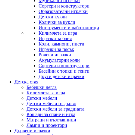
Музикални играчки
Сортери и конструктори
Образователни играчки
Детски кукли
Колички за кукли
Инструменти и работилници
Килимчета за игра
Играчки за баня
Коли, камиони, писти
Играчки за пясък
Ролеви играчки
Акумулаторни коли
Сортери и конструктори
Басейни с топки и тенти
Други детски играчки
Детска стая
Бебешки легла
Килимчета за игра
Детски мебели
Детски мебели от дърво
Детски мебели за градината
Кошари за спане и игра
Матраци и възглавници
Лампи и проектори
Дървени играчки