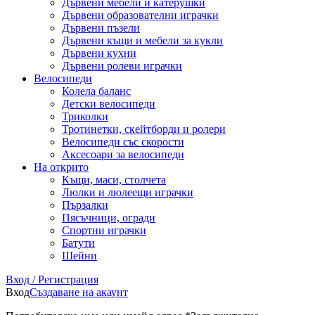
Дървени мебели и катерушки
Дървени образователни играчки
Дървени пъзели
Дървени къщи и мебели за кукли
Дървени кухни
Дървени ролеви играчки
Велосипеди
Колела баланс
Детски велосипеди
Триколки
Тротинетки, скейтборди и ролери
Велосипеди със скорости
Аксесоари за велосипеди
На открито
Къщи, маси, столчета
Люлки и люлеещи играчки
Пързалки
Пясъчници, огради
Спортни играчки
Батути
Шейни
Вход / Регистрация
Вход
Създаване на акаунт