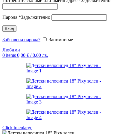
Потребителско име или имейл адрес
*
Задължително
Парола
*
Задължително
Вход
Забравена парола?
Запомни ме
Любими
0
items
0,00
€
/ 0,00 лв.
Click to enlarge