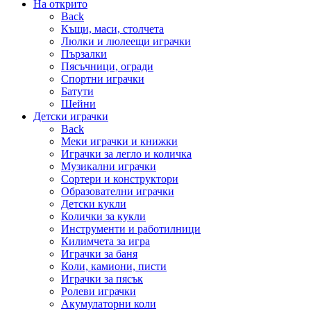
На открито
Back
Къщи, маси, столчета
Люлки и люлеещи играчки
Пързалки
Пясъчници, огради
Спортни играчки
Батути
Шейни
Детски играчки
Back
Меки играчки и книжки
Играчки за легло и количка
Музикални играчки
Сортери и конструктори
Образователни играчки
Детски кукли
Колички за кукли
Инструменти и работилници
Килимчета за игра
Играчки за баня
Коли, камиони, писти
Играчки за пясък
Ролеви играчки
Акумулаторни коли