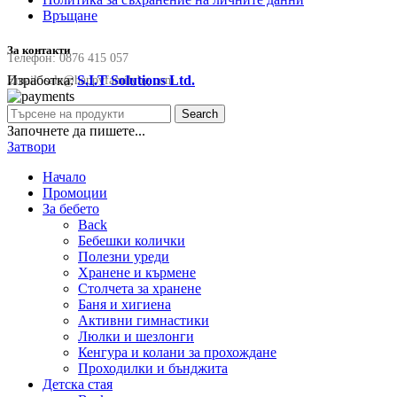
Връщане
За контакти
Телефон:
0876 415 057
Изработка:
S.I.T Solutions Ltd.
Email:
sale@happyfamilybg.com
Search
Започнете да пишете...
Затвори
Начало
Промоции
За бебето
Back
Бебешки колички
Полезни уреди
Хранене и кърмене
Столчета за хранене
Баня и хигиена
Активни гимнастики
Люлки и шезлонги
Кенгура и колани за прохождане
Проходилки и бънджита
Детска стая