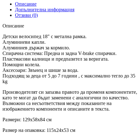
Описание
Допълнителна информация
Отзиви (0)
Описание
Детски велосипед 18" с метална рамка.
Алуминиеви капли.
Алуминиев държач за кормило.
Спирачна система: Предна и задна V-brake спирачки.
Пластмасови калници и предпазител за веригата.
Помощни колела.
Аксесоари: Звънец и шише за вода.
Подходящ за деца от 5 до 7 години , с максимално тегло до 35
kg
Производителят си запазва правото да променя компонентите,
като те могат да бъдат заменени с аналогични по качество.
Възможни са несъответствия между показаните на
изображението компоненти и описаните в текста.
Размери: 129x58x84 см
Размер на опаковка: 115x24x53 см