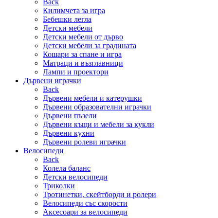
Back
Килимчета за игра
Бебешки легла
Детски мебели
Детски мебели от дърво
Детски мебели за градината
Кошари за спане и игра
Матраци и възглавници
Лампи и проектори
Дървени играчки
Back
Дървени мебели и катерушки
Дървени образователни играчки
Дървени пъзели
Дървени къщи и мебели за кукли
Дървени кухни
Дървени ролеви играчки
Велосипеди
Back
Колела баланс
Детски велосипеди
Триколки
Тротинетки, скейтборди и ролери
Велосипеди със скорости
Аксесоари за велосипеди