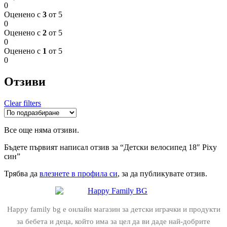
0
Оценено с
3
от 5
0
Оценено с
2
от 5
0
Оценено с
1
от 5
0
Отзиви
Clear filters
Все още няма отзиви.
Бъдете първият написал отзив за “Детски велосипед 18″ Pixy
син”
Трябва да
влезнете в профила си
, за да публикувате отзив.
Happy family bg е онлайн магазин за детски играчки и продукти
за бебета и деца, който има за цел да ви даде най-добрите