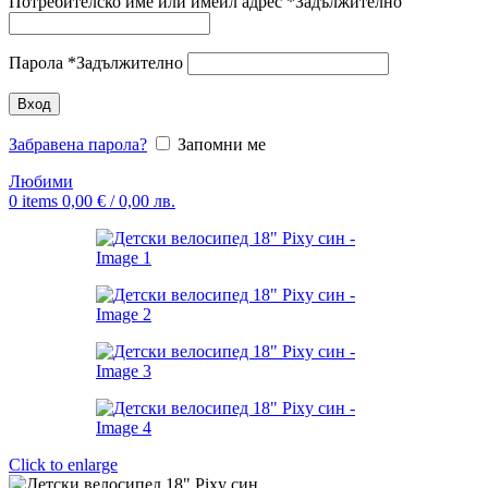
Потребителско име или имейл адрес
*
Задължително
Парола
*
Задължително
Вход
Забравена парола?
Запомни ме
Любими
0
items
0,00
€
/ 0,00 лв.
Click to enlarge