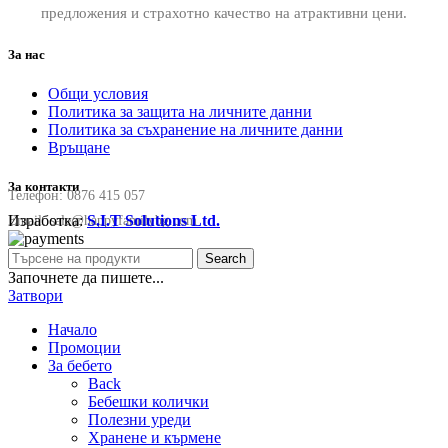
предложения и страхотно качество на атрактивни цени.
За нас
Общи условия
Политика за защита на личните данни
Политика за съхранение на личните данни
Връщане
За контакти
Телефон:
0876 415 057
Изработка:
S.I.T Solutions Ltd.
Email:
sale@happyfamilybg.com
Search
Започнете да пишете...
Затвори
Начало
Промоции
За бебето
Back
Бебешки колички
Полезни уреди
Хранене и кърмене