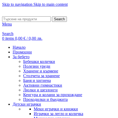
Skip to navigation
Skip to main content
ADD ANYTHING HERE OR JUST REMOVE IT…
Search
Menu
Search
0
items
0,00
€
/ 0,00 лв.
Начало
Промоции
За бебето
Бебешки колички
Полезни уреди
Хранене и кърмене
Столчета за хранене
Баня и хигиена
Активни гимнастики
Люлки и шезлонги
Кенгура и колани за прохождане
Проходилки и бънджита
Детски играчки
Меки играчки и книжки
Играчки за легло и количка