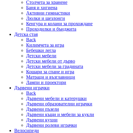
Столчета за хранене
Баня и хигиена
Активни гимнастики
Люлки и шезлонги
Кенгура и колани за прохождане
Проходилки и бънджита
Детска стая
Back
Килимчета за игра
Бебешки легла
Детски мебели
Детски мебели от дърво
Детски мебели за градината
Кошари за спане и игра
Матраци и възглавници
Лампи и проектори
Дървени играчки
Back
Дървени мебели и катерушки
Дървени образователни играчки
Дървени пъзели
Дървени къщи и мебели за кукли
Дървени кухни
Дървени ролеви играчки
Велосипеди