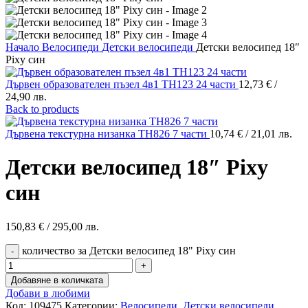
Начало
Велосипеди
Детски велосипеди
Детски велосипед 18″
Pixy син
Дървен образователен пъзел 4в1 TH123 24 части
12,73
€
/
24,90 лв.
Back to products
Дървена текстурна низанка TH826 7 части
10,74
€
/ 21,01 лв.
Детски велосипед 18″ Pixy
син
150,83
€
/ 295,00 лв.
количество за Детски велосипед 18" Pixy син
Добавяне в количката
Добави в любими
Код:
109475
Категории:
Велосипеди
,
Детски велосипеди