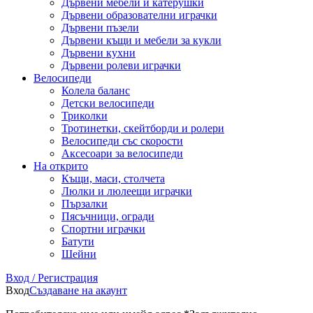
Дървени мебели и катерушки
Дървени образователни играчки
Дървени пъзели
Дървени къщи и мебели за кукли
Дървени кухни
Дървени ролеви играчки
Велосипеди
Колела баланс
Детски велосипеди
Триколки
Тротинетки, скейтборди и ролери
Велосипеди със скорости
Аксесоари за велосипеди
На открито
Къщи, маси, столчета
Люлки и люлеещи играчки
Пързалки
Пясъчници, огради
Спортни играчки
Батути
Шейни
Вход / Регистрация
Вход
Създаване на акаунт