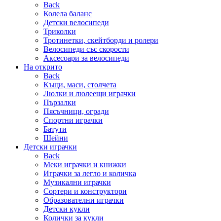
Back
Колела баланс
Детски велосипеди
Триколки
Тротинетки, скейтборди и ролери
Велосипеди със скорости
Аксесоари за велосипеди
На открито
Back
Къщи, маси, столчета
Люлки и люлеещи играчки
Пързалки
Пясъчници, огради
Спортни играчки
Батути
Шейни
Детски играчки
Back
Меки играчки и книжки
Играчки за легло и количка
Музикални играчки
Сортери и конструктори
Образователни играчки
Детски кукли
Колички за кукли