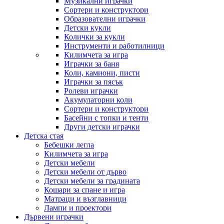
Музикални играчки
Сортери и конструктори
Образователни играчки
Детски кукли
Колички за кукли
Инструменти и работилници
Килимчета за игра
Играчки за баня
Коли, камиони, писти
Играчки за пясък
Ролеви играчки
Акумулаторни коли
Сортери и конструктори
Басейни с топки и тенти
Други детски играчки
Детска стая
Бебешки легла
Килимчета за игра
Детски мебели
Детски мебели от дърво
Детски мебели за градината
Кошари за спане и игра
Матраци и възглавници
Лампи и проектори
Дървени играчки