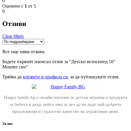
0
Оценено с
1
от 5
0
Отзиви
Clear filters
Все още няма отзиви.
Бъдете първият написал отзив за “Детски велосипед 16″
Monster син”
Трябва да
влезнете в профила си
, за да публикувате отзив.
Happy family bg е онлайн магазин за детски играчки и продукти
за бебета и деца, който има за цел да ви даде най-добрите
предложения и страхотно качество на атрактивни цени.
За нас