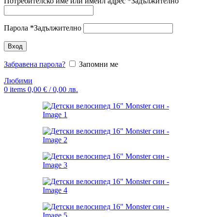
Потребителско име или имейл адрес
*
Задължително
Парола
*
Задължително
Вход
Забравена парола?
Запомни ме
Любими
0
items
0,00
€
/ 0,00 лв.