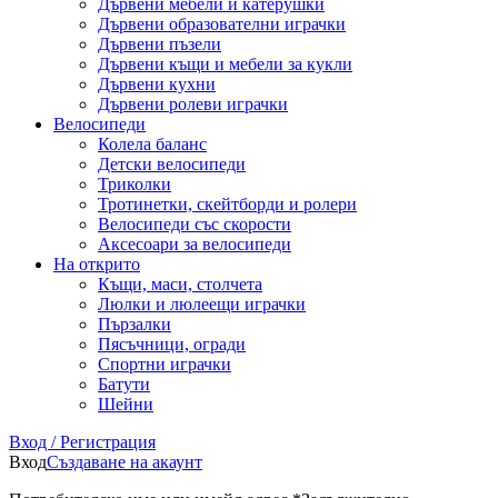
Дървени мебели и катерушки
Дървени образователни играчки
Дървени пъзели
Дървени къщи и мебели за кукли
Дървени кухни
Дървени ролеви играчки
Велосипеди
Колела баланс
Детски велосипеди
Триколки
Тротинетки, скейтборди и ролери
Велосипеди със скорости
Аксесоари за велосипеди
На открито
Къщи, маси, столчета
Люлки и люлеещи играчки
Пързалки
Пясъчници, огради
Спортни играчки
Батути
Шейни
Вход / Регистрация
Вход
Създаване на акаунт