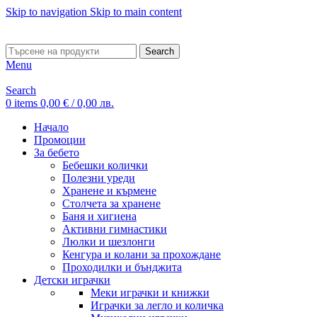
Skip to navigation
Skip to main content
ADD ANYTHING HERE OR JUST REMOVE IT…
Search
Menu
Search
0
items
0,00
€
/ 0,00 лв.
Начало
Промоции
За бебето
Бебешки колички
Полезни уреди
Хранене и кърмене
Столчета за хранене
Баня и хигиена
Активни гимнастики
Люлки и шезлонги
Кенгура и колани за прохождане
Проходилки и бънджита
Детски играчки
Меки играчки и книжки
Играчки за легло и количка