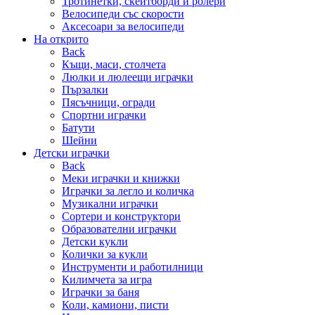
Тротинетки, скейтборди и ролери
Велосипеди със скорости
Аксесоари за велосипеди
На открито
Back
Къщи, маси, столчета
Люлки и люлеещи играчки
Пързалки
Пясъчници, огради
Спортни играчки
Батути
Шейни
Детски играчки
Back
Меки играчки и книжки
Играчки за легло и количка
Музикални играчки
Сортери и конструктори
Образователни играчки
Детски кукли
Колички за кукли
Инструменти и работилници
Килимчета за игра
Играчки за баня
Коли, камиони, писти