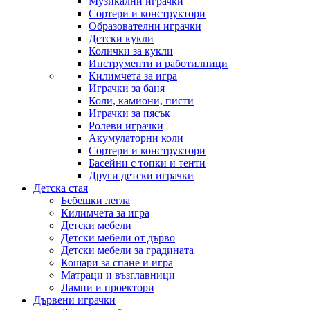
Музикални играчки
Сортери и конструктори
Образователни играчки
Детски кукли
Колички за кукли
Инструменти и работилници
Килимчета за игра
Играчки за баня
Коли, камиони, писти
Играчки за пясък
Ролеви играчки
Акумулаторни коли
Сортери и конструктори
Басейни с топки и тенти
Други детски играчки
Детска стая
Бебешки легла
Килимчета за игра
Детски мебели
Детски мебели от дърво
Детски мебели за градината
Кошари за спане и игра
Матраци и възглавници
Лампи и проектори
Дървени играчки