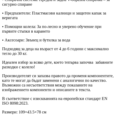
сигурно спиране
• Предпазители: Пластмасови калници и защитен капак за
веригата
• Помощни колела: За по-лесно и уверено обучение при
първите стъпки в карането
• Аксесоари: Звънец и бутилка за вода
Подходящ за деца на възраст от 4 до 6 години с максимално
тегло до 30 кг.
Идеален избор за всяко дете, което тепърва започва забавните
разходки с колело!
Производителят си запазва правото да променя компонентите,
като те могат да бъдат заменени с аналогични по качество.
Възможни са несъответствия между показаните на
изображението компоненти и описаните в текста.
В съответствие с изискванията на европейски стандарт EN
ISO 8098:2023.
Размери: 109×43.5×78 см