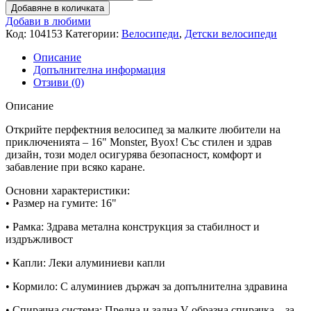
Добавяне в количката
Добави в любими
Код:
104153
Категории:
Велосипеди
,
Детски велосипеди
Описание
Допълнителна информация
Отзиви (0)
Описание
Открийте перфектния велосипед за малките любители на
приключенията – 16" Monster, Byox! Със стилен и здрав
дизайн, този модел осигурява безопасност, комфорт и
забавление при всяко каране.
Основни характеристики:
• Размер на гумите: 16"
• Рамка: Здрава метална конструкция за стабилност и
издръжливост
• Капли: Леки алуминиеви капли
• Кормило: С алуминиев държач за допълнителна здравина
• Спирачна система: Предна и задна V-образна спирачка – за