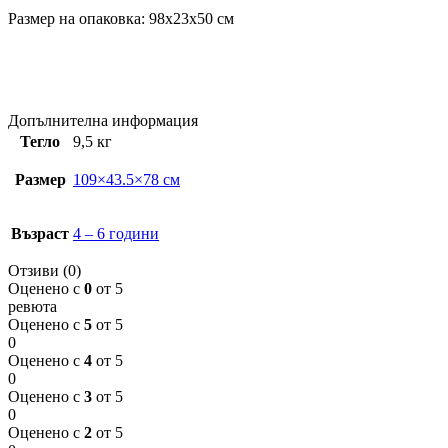
Размер на опаковка: 98x23x50 см
Допълнителна информация
Тегло
9,5 кг
Размер
109×43.5×78 см
Възраст
4 – 6 години
Отзиви (0)
Оценено с
0
от 5
ревюта
Оценено с
5
от 5
0
Оценено с
4
от 5
0
Оценено с
3
от 5
0
Оценено с
2
от 5