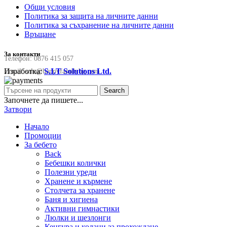
Общи условия
Политика за защита на личните данни
Политика за съхранение на личните данни
Връщане
За контакти
Телефон:
0876 415 057
Изработка:
S.I.T Solutions Ltd.
Email:
sale@happyfamilybg.com
Search
Започнете да пишете...
Затвори
Начало
Промоции
За бебето
Back
Бебешки колички
Полезни уреди
Хранене и кърмене
Столчета за хранене
Баня и хигиена
Активни гимнастики
Люлки и шезлонги
Кенгура и колани за прохождане