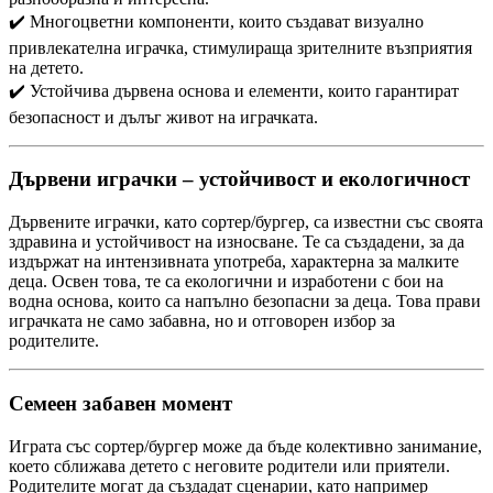
✔️ Многоцветни компоненти, които създават визуално
привлекателна играчка, стимулираща зрителните възприятия
на детето.
✔️ Устойчива дървена основа и елементи, които гарантират
безопасност и дълъг живот на играчката.
Дървени играчки – устойчивост и екологичност
Дървените играчки, като сортер/бургер, са известни със своята
здравина и устойчивост на износване. Те са създадени, за да
издържат на интензивната употреба, характерна за малките
деца. Освен това, те са екологични и изработени с бои на
водна основа, които са напълно безопасни за деца. Това прави
играчката не само забавна, но и отговорен избор за
родителите.
Семеен забавен момент
Играта със сортер/бургер може да бъде колективно занимание,
което сближава детето с неговите родители или приятели.
Родителите могат да създадат сценарии, като например