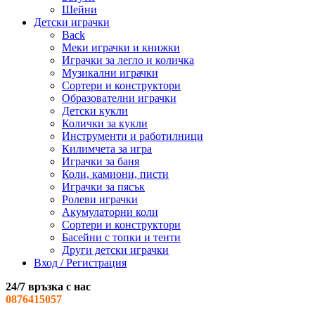
Шейни
Детски играчки
Back
Меки играчки и книжки
Играчки за легло и количка
Музикални играчки
Сортери и конструктори
Образователни играчки
Детски кукли
Колички за кукли
Инструменти и работилници
Килимчета за игра
Играчки за баня
Коли, камиони, писти
Играчки за пясък
Ролеви играчки
Акумулаторни коли
Сортери и конструктори
Басейни с топки и тенти
Други детски играчки
Вход / Регистрация
24/7 връзка с нас
0876415057