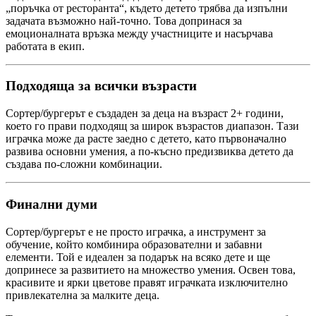
„поръчка от ресторанта“, където детето трябва да изпълни
задачата възможно най-точно. Това допринася за
емоционалната връзка между участниците и насърчава
работата в екип.
Подходяща за всички възрасти
Сортер/бургерът е създаден за деца на възраст 2+ години,
което го прави подходящ за широк възрастов диапазон. Тази
играчка може да расте заедно с детето, като първоначално
развива основни умения, а по-късно предизвиква детето да
създава по-сложни комбинации.
Финални думи
Сортер/бургерът е не просто играчка, а инструмент за
обучение, който комбинира образователни и забавни
елементи. Той е идеален за подарък на всяко дете и ще
допринесе за развитието на множество умения. Освен това,
красивите и ярки цветове правят играчката изключително
привлекателна за малките деца.