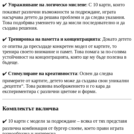
✔️
Упражняване на логическо мислене
: С 10 карти, които
показват различни възможности за подреждане, играта
насърчава детето да решава проблеми и да следва указания.
Това подобрява умението му да мисли последователно и да
създава решения.
✔️
Тренировка на паметта и концентрацията
: Докато детето
се опитва да пресъздаде конкретен модел от картите, то
тренира своето внимание и памет. Това помага за по-голяма
устойчивост на концентрацията, която ще му бъде полезна в
бъдеще.
✔️
Стимулиране на креативността
: Освен да следва
примерите от картите, детето може да създава свои уникални
„рецепти“. Това развива въображението и го кара да
експериментира с различни цветове и форми.
Комплектът включва
✔️ 10 карти с модели за подреждане – всяка от тях представя
различна комбинация от бургер слоеве, което прави играта
разнообразна и интересна.