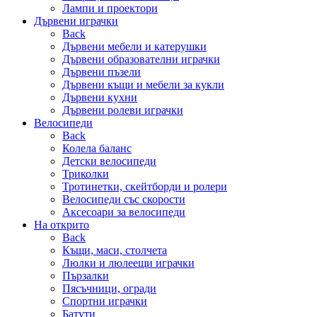
Лампи и проектори
Дървени играчки
Back
Дървени мебели и катерушки
Дървени образователни играчки
Дървени пъзели
Дървени къщи и мебели за кукли
Дървени кухни
Дървени ролеви играчки
Велосипеди
Back
Колела баланс
Детски велосипеди
Триколки
Тротинетки, скейтборди и ролери
Велосипеди със скорости
Аксесоари за велосипеди
На открито
Back
Къщи, маси, столчета
Люлки и люлеещи играчки
Пързалки
Пясъчници, огради
Спортни играчки
Батути