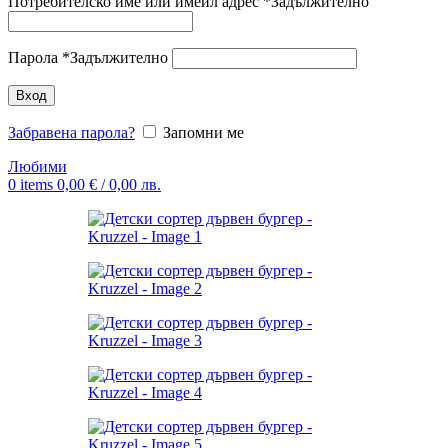
Потребителско име или имейл адрес
*
Задължително
Парола
*
Задължително
Вход
Забравена парола?
Запомни ме
Любими
0
items
0,00
€
/ 0,00 лв.