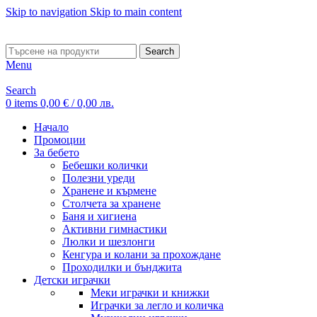
Skip to navigation
Skip to main content
ADD ANYTHING HERE OR JUST REMOVE IT…
Search
Menu
Search
0
items
0,00
€
/ 0,00 лв.
Начало
Промоции
За бебето
Бебешки колички
Полезни уреди
Хранене и кърмене
Столчета за хранене
Баня и хигиена
Активни гимнастики
Люлки и шезлонги
Кенгура и колани за прохождане
Проходилки и бънджита
Детски играчки
Меки играчки и книжки
Играчки за легло и количка