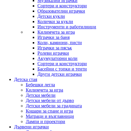
Музикални играчки
Сортери и конструктори
Образователни играчки
Детски кукли
Колички за кукли
Инструменти и работилници
Килимчета за игра
Играчки за баня
Коли, камиони, писти
Играчки за пясък
Ролеви играчки
Акумулаторни коли
Сортери и конструктори
Басейни с топки и тенти
Други детски играчки
Детска стая
Бебешки легла
Килимчета за игра
Детски мебели
Детски мебели от дърво
Детски мебели за градината
Кошари за спане и игра
Матраци и възглавници
Лампи и проектори
Дървени играчки