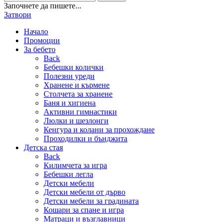
Започнете да пишете...
Затвори
Начало
Промоции
За бебето
Back
Бебешки колички
Полезни уреди
Хранене и кърмене
Столчета за хранене
Баня и хигиена
Активни гимнастики
Люлки и шезлонги
Кенгура и колани за прохождане
Проходилки и бънджита
Детска стая
Back
Килимчета за игра
Бебешки легла
Детски мебели
Детски мебели от дърво
Детски мебели за градината
Кошари за спане и игра
Матраци и възглавници