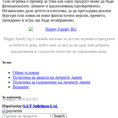
Тази играчка е пример за това как един продукт може да бъде
функционален, забавен и вдъхновяващ едновременно.
Независимо дали детето я използва, за да пресъздава реални
бургери или измисля нови фантастични версии, времето,
прекарано в игра, ще бъде незабравимо.
Happy family bg е онлайн магазин за детски играчки и продукти
за бебета и деца, който има за цел да ви даде най-добрите
предложения и страхотно качество на атрактивни цени.
За нас
Общи условия
Политика за защита на личните данни
Политика за съхранение на личните данни
Връщане
За контакти
Телефон:
0876 415 057
Изработка:
S.I.T Solutions Ltd.
Email:
sale@happyfamilybg.com
Search