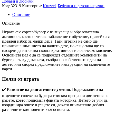
Добави в любими
Код:
32319
Категории:
Kruzzel
,
Бебешки и детски играчки
Описание
Описание
Играта със сортер/бургер е вълнуваща и образователна
активност, която съчетава забавление с обучение, правейки я
идеален избор за малки деца. Тази играчка не само ще
привлече вниманието на вашето дете, но също така ще го
насърчи да използва своята креативност и логическо мислене.
Основната цел е да се подреждат отделните компоненти на
бургера върху дръжката, съобразно собствените идеи на
детето или според предложените инструкции на включените
карти.
Ползи от играта
✔️
Развитие на двигателните умения
: Подреждането на
отделните слоеве на бургера изисква прецизни движения на
ръцете, което подпомага фината моторика. Детето се учи да
координира очите и ръцете си, докато внимателно добавя
различните компоненти към основата.