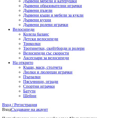
Дървени мебели и катерушки
Дървени образователни играчки
Дървени пъзели
Дървени къщи и мебели за кукли
Дървени кухни
Дървени ролеви играчки
Велосипеди
Колела баланс
Детски велосипеди
Триколки
Тротинетки, скейтборди и ролери
Велосипеди със скорости
Аксесоари за велосипеди
На открито
Къщи, маси, столчета
Люлки и люлеещи играчки
Пързалки
Пясъчници, огради
Спортни играчки
Батути
Шейни
Вход / Регистрация
Вход
Създаване на акаунт