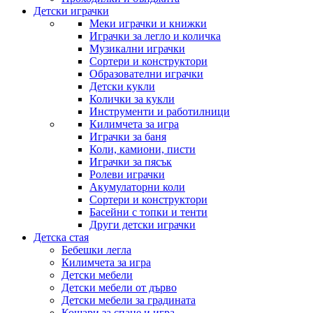
Детски играчки
Меки играчки и книжки
Играчки за легло и количка
Музикални играчки
Сортери и конструктори
Образователни играчки
Детски кукли
Колички за кукли
Инструменти и работилници
Килимчета за игра
Играчки за баня
Коли, камиони, писти
Играчки за пясък
Ролеви играчки
Акумулаторни коли
Сортери и конструктори
Басейни с топки и тенти
Други детски играчки
Детска стая
Бебешки легла
Килимчета за игра
Детски мебели
Детски мебели от дърво
Детски мебели за градината
Кошари за спане и игра