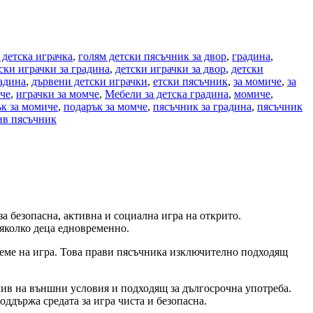
детска играчка
,
голям детски пясъчник за двор
,
градина
,
ски играчки за градина
,
детски играчки за двор
,
детски
адина
,
дървени детски играчки
,
етски пясъчник
,
за момиче
,
за
че
,
играчки за момче
,
Мебели за детска градина
,
момиче
,
к за момиче
,
подарък за момче
,
пясъчник за градина
,
пясъчник
ив пясъчник
а безопасна, активна и социална игра на открито.
няколко деца едновременно.
време на игра. Това прави пясъчника изключително подходящ
ив на външни условия и подходящ за дългосрочна употреба.
оддържа средата за игра чиста и безопасна.