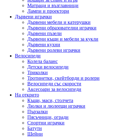
Матраци и възглавници
Лампи и проектори
Дървени играчки
Дървени мебели и катерушки
Дървени образователни играчки
Дървени пъзели
Дървени къщи и мебели за кукли
Дървени кухни
Дървени ролеви играчки
Велосипеди
Колела баланс
Детски велосипеди
Триколки
Тротинетки, скейтборди и ролери
Велосипеди със скорости
Аксесоари за велосипеди
На открито
Къщи, маси, столчета
Люлки и люлеещи играчки
Пързалки
Пясъчници, огради
Спортни играчки
Батути
Шейни