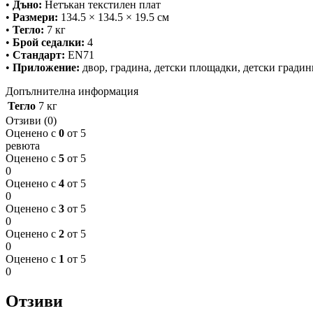
•
Дъно:
Нетъкан текстилен плат
•
Размери:
134.5 × 134.5 × 19.5 см
•
Тегло:
7 кг
•
Брой седалки:
4
•
Стандарт:
EN71
•
Приложение:
двор, градина, детски площадки, детски градин
Допълнителна информация
Тегло
7 кг
Отзиви (0)
Оценено с
0
от 5
ревюта
Оценено с
5
от 5
0
Оценено с
4
от 5
0
Оценено с
3
от 5
0
Оценено с
2
от 5
0
Оценено с
1
от 5
0
Отзиви