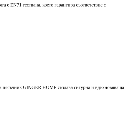
ята е EN71 тествана, което гарантира съответствие с
рвен пясъчник GINGER HOME създава сигурна и вдъхновяваща