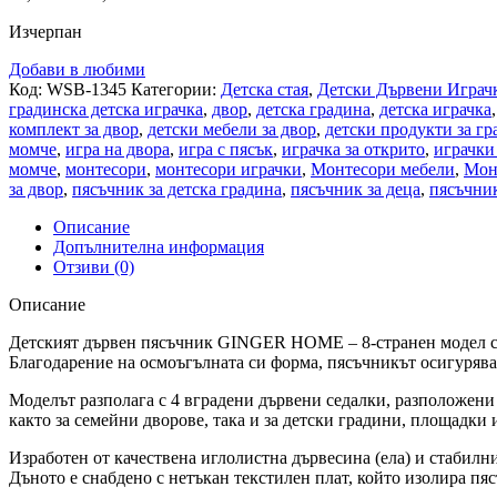
Изчерпан
Добави в любими
Код:
WSB-1345
Категории:
Детска стая
,
Детски Дървени Играч
градинска детска играчка
,
двор
,
детска градина
,
детска играчка
,
комплект за двор
,
детски мебели за двор
,
детски продукти за гр
момче
,
игра на двора
,
игра с пясък
,
играчка за открито
,
играчки
момче
,
монтесори
,
монтесори играчки
,
Монтесори мебели
,
Мон
за двор
,
пясъчник за детска градина
,
пясъчник за деца
,
пясъчни
Описание
Допълнителна информация
Отзиви (0)
Описание
Детският дървен пясъчник GINGER HOME – 8-странен модел с 4 
Благодарение на осмоъгълната си форма, пясъчникът осигурява 
Моделът разполага с 4 вградени дървени седалки, разположени
както за семейни дворове, така и за детски градини, площадки
Изработен от качествена иглолистна дървесина (ела) и стаби
Дъното е снабдено с нетъкан текстилен плат, който изолира пяс