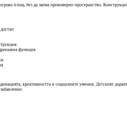
 игрова площ, без да заема прекомерно пространство. Конструкци
 достъп
нструкция
а дренажна функция
ки
ра
ординацията, креативността и социалните умения. Детският дъ
 забавление.