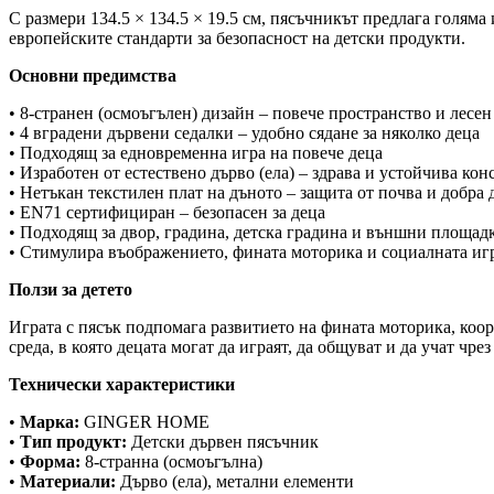
С размери 134.5 × 134.5 × 19.5 см, пясъчникът предлага голяма
европейските стандарти за безопасност на детски продукти.
Основни предимства
• 8-странен (осмоъгълен) дизайн – повече пространство и лесен
• 4 вградени дървени седалки – удобно сядане за няколко деца
• Подходящ за едновременна игра на повече деца
• Изработен от естествено дърво (ела) – здрава и устойчива ко
• Нетъкан текстилен плат на дъното – защита от почва и добр
• EN71 сертифициран – безопасен за деца
• Подходящ за двор, градина, детска градина и външни площад
• Стимулира въображението, фината моторика и социалната иг
Ползи за детето
Играта с пясък подпомага развитието на фината моторика, ко
среда, в която децата могат да играят, да общуват и да учат чрез
Технически характеристики
•
Марка:
GINGER HOME
•
Тип продукт:
Детски дървен пясъчник
•
Форма:
8-странна (осмоъгълна)
•
Материали:
Дърво (ела), метални елементи