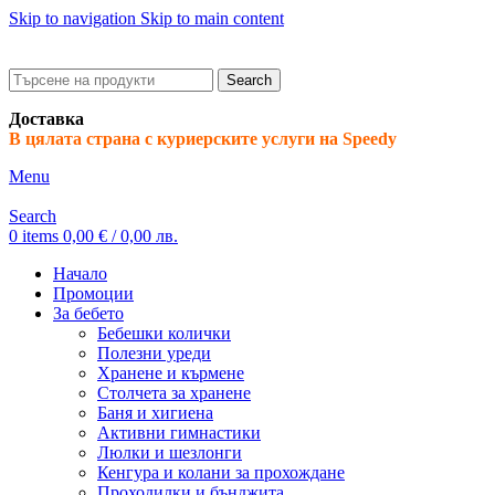
Skip to navigation
Skip to main content
ADD ANYTHING HERE OR JUST REMOVE IT…
Search
Доставка
В цялата страна с куриерските услуги на Speedy
Menu
Search
0
items
0,00
€
/ 0,00 лв.
Начало
Промоции
За бебето
Бебешки колички
Полезни уреди
Хранене и кърмене
Столчета за хранене
Баня и хигиена
Активни гимнастики
Люлки и шезлонги
Кенгура и колани за прохождане
Проходилки и бънджита