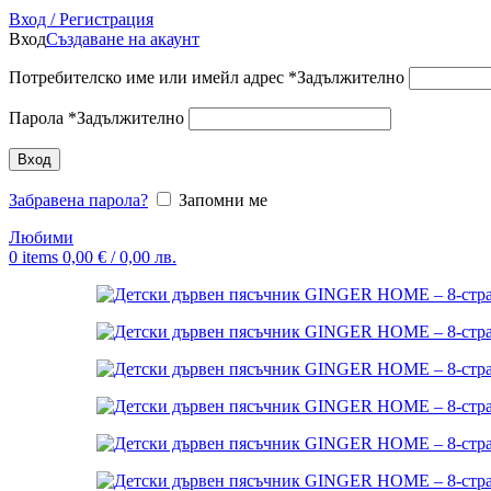
Вход / Регистрация
Вход
Създаване на акаунт
Потребителско име или имейл адрес
*
Задължително
Парола
*
Задължително
Вход
Забравена парола?
Запомни ме
Любими
0
items
0,00
€
/ 0,00 лв.