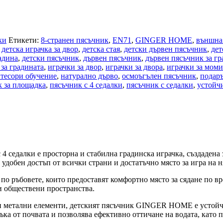
ки
Етикети:
8-странен пясъчник
,
EN71
,
GINGER HOME
,
външна 
детска играчка за двор
,
детска стая
,
детски дървен пясъчник
,
дет
адина
,
детски пясъчник
,
дървен пясъчник
,
дървен пясъчник за гр
 за градината
,
играчки за двор
,
играчки за двора
,
играчки за моми
тесори обучение
,
натурално дърво
,
осмоъгълен пясъчник
,
подаръ
к за площадка
,
пясъчник с 4 седалки
,
пясъчник с седалки
,
устойч
седалки е просторна и стабилна градинска играчка, създадена з
удобен достъп от всички страни и достатъчно място за игра на 
 по ръбовете, които предоставят комфортно място за сядане по 
 и обществени пространства.
лни метални елементи, детският пясъчник GINGER HOME е устойч
ъка от почвата и позволява ефективно оттичане на водата, като п