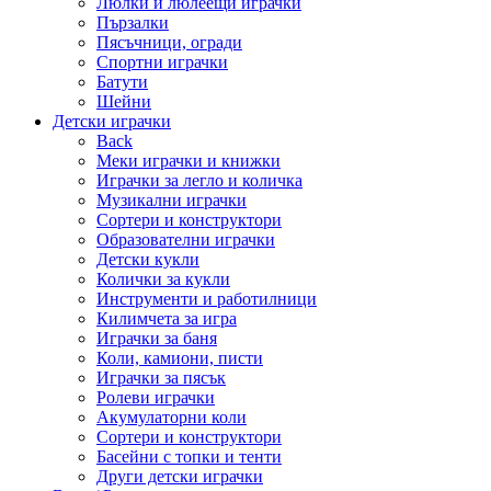
Люлки и люлеещи играчки
Пързалки
Пясъчници, огради
Спортни играчки
Батути
Шейни
Детски играчки
Back
Меки играчки и книжки
Играчки за легло и количка
Музикални играчки
Сортери и конструктори
Образователни играчки
Детски кукли
Колички за кукли
Инструменти и работилници
Килимчета за игра
Играчки за баня
Коли, камиони, писти
Играчки за пясък
Ролеви играчки
Акумулаторни коли
Сортери и конструктори
Басейни с топки и тенти
Други детски играчки