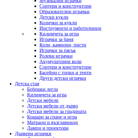
Музикални играчки
Сортери и конструктори
Образователни играчки
Детски кукли
Колички за кукли
Инструменти и работилници
Килимчета за игра
Играчки за баня
Коли, камиони, писти
Играчки за пясък
Ролеви играчки
Акумулаторни коли
Сортери и конструктори
Басейни с топки и тенти
Други детски играчки
Детска стая
Бебешки легла
Килимчета за игра
Детски мебели
Детски мебели от дърво
Детски мебели за градината
Кошари за спане и игра
Матраци и възглавници
Лампи и проектори
Дървени играчки