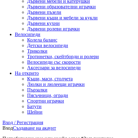
Дървени мебели и катерушки
Дървени образователни играчки
Дървени пъзели
Дървени къщи и мебели за кукли
Дървени кухни
Дървени ролеви играчки
Велосипеди
Колела баланс
Детски велосипеди
Триколки
Тротинетки, скейтборди и ролери
Велосипеди със скорости
Аксесоари за велосипеди
На открито
Къщи, маси, столчета
Люлки и люлеещи играчки
Пързалки
Пясъчници, огради
Спортни играчки
Батути
Шейни
Вход / Регистрация
Вход
Създаване на акаунт