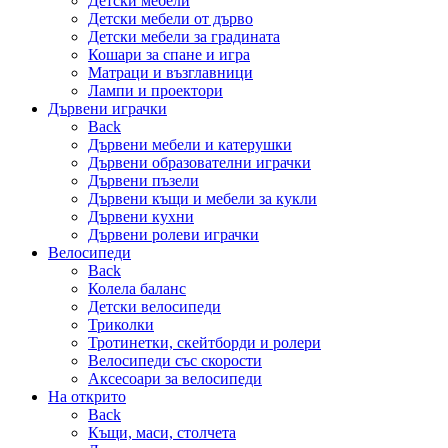
Детски мебели
Детски мебели от дърво
Детски мебели за градината
Кошари за спане и игра
Матраци и възглавници
Лампи и проектори
Дървени играчки
Back
Дървени мебели и катерушки
Дървени образователни играчки
Дървени пъзели
Дървени къщи и мебели за кукли
Дървени кухни
Дървени ролеви играчки
Велосипеди
Back
Колела баланс
Детски велосипеди
Триколки
Тротинетки, скейтборди и ролери
Велосипеди със скорости
Аксесоари за велосипеди
На открито
Back
Къщи, маси, столчета