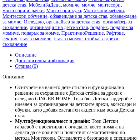
детска стая
,
МебелиЗаДеца
,
момиче
,
момче
,
монтесори
,
монтесори играчки
,
Монтесори кула
,
Монтесори мебели
,
Монтесори обучение
,
обзавеждане за детска стая
,
обзавеждане
за момче
,
Огледало
,
органайзер за детска стая
,
органайзер за
съхранение
,
организация на детска стая
,
подарък
,
подарък за
момиче
,
подарък за момче
,
ПрактичноРешение
,
Рафтове
,
секция
,
стая за момиче
,
стая за момче
,
стойка за дрехи
,
съхранение
Описание
Допълнителна информация
Отзиви (0)
Описание
Осигурете на вашето дете стилно и функционално
решение за съхранение с Детска стойка за дрехи с
огледало GINGER HOME. Този бял Детски гардероб е
идеален за организиране на детските дрехи, аксесоари и
обувки, като добавя елегантен акцент към всяка Детска
стая.
Мултифункционалност и дизайн:
Този Детски
гардероб е проектиран с огледало, което помага на
децата да се обличат и подготвят самостоятелно по
метода Монтесори. Огледалото е безопасно и специално