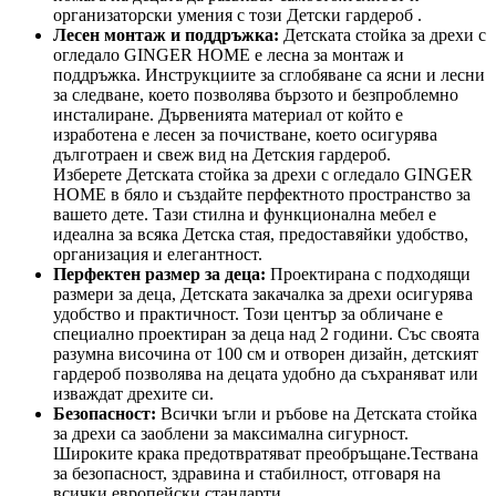
организаторски умения с този Детски гардероб .
Лесен монтаж и поддръжка:
Детската стойка за дрехи с
огледало GINGER HOME е лесна за монтаж и
поддръжка. Инструкциите за сглобяване са ясни и лесни
за следване, което позволява бързото и безпроблемно
инсталиране. Дървенията материал от който е
изработена е лесен за почистване, което осигурява
дълготраен и свеж вид на Детския гардероб.
Изберете Детската стойка за дрехи с огледало GINGER
HOME в бяло и създайте перфектното пространство за
вашето дете. Тази стилна и функционална мебел е
идеална за всяка Детска стая, предоставяйки удобство,
организация и елегантност.
Перфектен размер за деца:
Проектирана с подходящи
размери за деца, Детската закачалка за дрехи осигурява
удобство и практичност. Този център за обличане е
специално проектиран за деца над 2 години. Със своята
разумна височина от 100 см и отворен дизайн, детският
гардероб позволява на децата удобно да съхраняват или
изваждат дрехите си.
Безопасност:
Всички ъгли и ръбове на Детската стойка
за дрехи са заоблени за максимална сигурност.
Широките крака предотвратяват преобръщане.Тествана
за безопасност, здравина и стабилност, отговаря на
всички европейски стандарти.