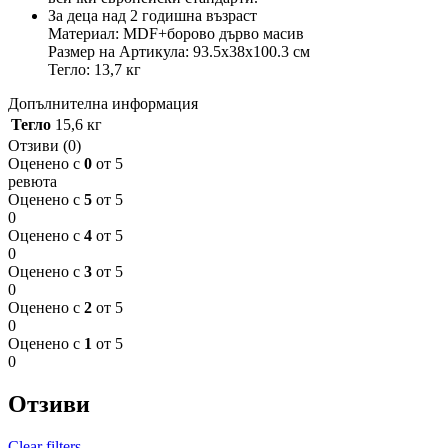
За деца над 2 годишна възраст
Материал: MDF+борово дърво масив
Размер на Артикула: 93.5x38x100.3 см
Тегло: 13,7 кг
Допълнителна информация
Тегло
15,6 кг
Отзиви (0)
Оценено с
0
от 5
ревюта
Оценено с
5
от 5
0
Оценено с
4
от 5
0
Оценено с
3
от 5
0
Оценено с
2
от 5
0
Оценено с
1
от 5
0
Отзиви
Clear filters