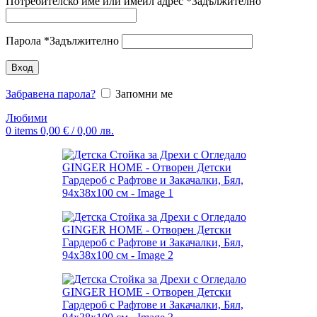
Потребителско име или имейл адрес
*
Задължително
Парола
*
Задължително
Вход
Забравена парола?
Запомни ме
Любими
0
items
0,00
€
/ 0,00 лв.