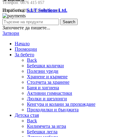
Телефон:
0876 415 057
Изработка:
S.I.T Solutions Ltd.
Email:
sale@happyfamilybg.com
Search
Започнете да пишете...
Затвори
Начало
Промоции
За бебето
Back
Бебешки колички
Полезни уреди
Хранене и кърмене
Столчета за хранене
Баня и хигиена
Активни гимнастики
Люлки и шезлонги
Кенгура и колани за прохождане
Проходилки и бънджита
Детска стая
Back
Килимчета за игра
Бебешки легла