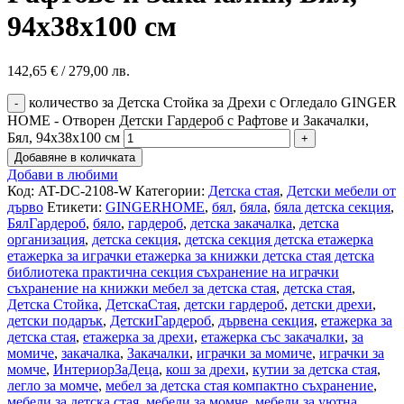
94x38x100 см
142,65
€
/ 279,00 лв.
количество за Детска Стойка за Дрехи с Огледало GINGER
HOME - Отворен Детски Гардероб с Рафтове и Закачалки,
Бял, 94x38x100 см
Добавяне в количката
Добави в любими
Код:
AT-DC-2108-W
Категории:
Детска стая
,
Детски мебели от
дърво
Етикети:
GINGERHOME
,
бял
,
бяла
,
бяла детска секция
,
БялГардероб
,
бяло
,
гардероб
,
детска закачалка
,
детска
организация
,
детска секция
,
детска секция детска етажерка
етажерка за играчки етажерка за книжки детска стая детска
библиотека практична секция съхранение на играчки
съхранение на книжки мебел за детска стая
,
детска стая
,
Детска Стойка
,
ДетскаСтая
,
детски гардероб
,
детски дрехи
,
детски подарък
,
ДетскиГардероб
,
дървена секция
,
етажерка за
детска стая
,
етажерка за дрехи
,
етажерка със закачалки
,
за
момиче
,
закачалка
,
Закачалки
,
играчки за момиче
,
играчки за
момче
,
ИнтериорЗаДеца
,
кош за дрехи
,
кутии за детска стая
,
легло за момче
,
мебел за детска стая компактно съхранение
,
мебели за детска стая
,
мебели за момче
,
мебели за уютна