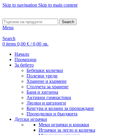
Skip to navigation
Skip to main content
ADD ANYTHING HERE OR JUST REMOVE IT…
Search
Menu
Search
0
items
0,00
€
/ 0,00 лв.
Начало
Промоции
За бебето
Бебешки колички
Полезни уреди
Хранене и кърмене
Столчета за хранене
Баня и хигиена
Активни гимнастики
Люлки и шезлонги
Кенгура и колани за прохождане
Проходилки и бънджита
Детски играчки
Меки играчки и книжки
Играчки за легло и количка