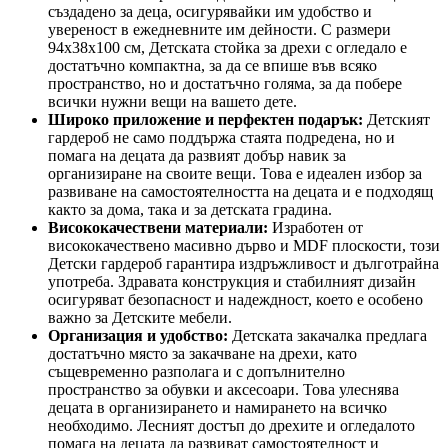
създадено за деца, осигурявайки им удобство и
увереност в ежедневните им дейности. С размери
94x38x100 см, Детската стойка за дрехи с огледало е
достатъчно компактна, за да се впише във всяко
пространство, но и достатъчно голяма, за да побере
всички нужни вещи на вашето дете.
Широко приложение и перфектен подарък:
Детският
гардероб не само поддържа стаята подредена, но и
помага на децата да развият добър навик за
организиране на своите вещи. Това е идеален избор за
развиване на самостоятелността на децата и е подходящ
както за дома, така и за детската градина.
Висококачествени материали:
Изработен от
висококачествено масивно дърво и MDF плоскости, този
Детски гардероб гарантира издръжливост и дълготрайна
употреба. Здравата конструкция и стабилният дизайн
осигуряват безопасност и надеждност, което е особено
важно за Детските мебели.
Организация и удобство:
Детската закачалка предлага
достатъчно място за закачване на дрехи, като
същевременно разполага и с допълнително
пространство за обувки и аксесоари. Това улеснява
децата в организирането и намирането на всичко
необходимо. Лесният достъп до дрехите и огледалото
помага на децата да развиват самостоятелност и