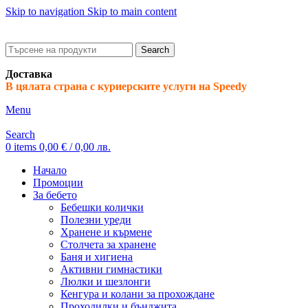
Skip to navigation
Skip to main content
ADD ANYTHING HERE OR JUST REMOVE IT…
Search
Доставка
В цялата страна с куриерските услуги на Speedy
Menu
Search
0
items
0,00
€
/ 0,00 лв.
Начало
Промоции
За бебето
Бебешки колички
Полезни уреди
Хранене и кърмене
Столчета за хранене
Баня и хигиена
Активни гимнастики
Люлки и шезлонги
Кенгура и колани за прохождане
Проходилки и бънджита