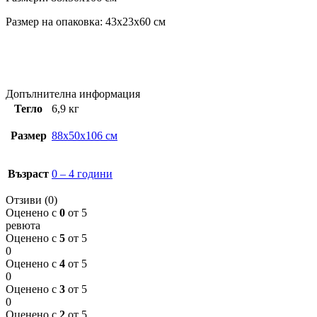
Размер на опаковка: 43x23x60 см
Допълнителна информация
Тегло
6,9 кг
Размер
88x50x106 см
Възраст
0 – 4 години
Отзиви (0)
Оценено с
0
от 5
ревюта
Оценено с
5
от 5
0
Оценено с
4
от 5
0
Оценено с
3
от 5
0
Оценено с
2
от 5