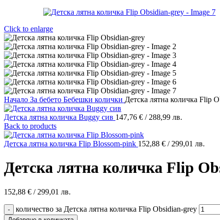
Click to enlarge
Начало
За бебето
Бебешки колички
Детска лятна количка Flip O
Детска лятна количка Buggy сив
147,76
€
/ 288,99 лв.
Back to products
Детска лятна количка Flip Blossom-pink
152,88
€
/ 299,01 лв.
Детска лятна количка Flip Obs
152,88
€
/ 299,01 лв.
количество за Детска лятна количка Flip Obsidian-grey
Добавяне в количката