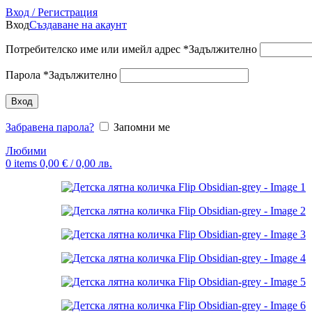
Вход / Регистрация
Вход
Създаване на акаунт
Потребителско име или имейл адрес
*
Задължително
Парола
*
Задължително
Вход
Забравена парола?
Запомни ме
Любими
0
items
0,00
€
/ 0,00 лв.