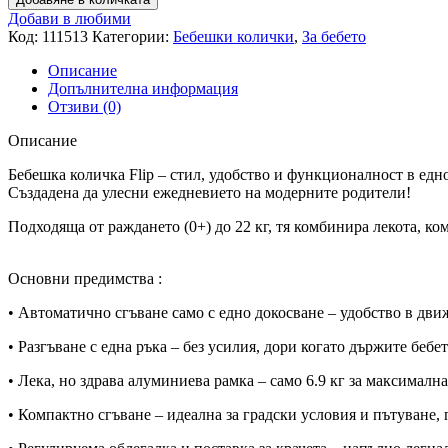
Добави в любими
Код:
111513
Категории:
Бебешки колички
,
За бебето
Описание
Допълнителна информация
Отзиви (0)
Описание
Бебешка количка Flip – стил, удобство и функционалност в едн
Създадена да улесни ежедневието на модерните родители!
Подходяща от раждането (0+) до 22 кг, тя комбинира лекота, к
Основни предимства :
• Автоматично сгъване само с едно докосване – удобство в дви
• Разгъване с една ръка – без усилия, дори когато държите бебет
• Лека, но здрава алуминиева рамка – само 6.9 кг за максималн
• Компактно сгъване – идеална за градски условия и пътуване,