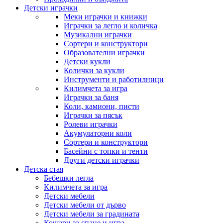
Детски играчки
Меки играчки и книжки
Играчки за легло и количка
Музикални играчки
Сортери и конструктори
Образователни играчки
Детски кукли
Колички за кукли
Инструменти и работилници
Килимчета за игра
Играчки за баня
Коли, камиони, писти
Играчки за пясък
Ролеви играчки
Акумулаторни коли
Сортери и конструктори
Басейни с топки и тенти
Други детски играчки
Детска стая
Бебешки легла
Килимчета за игра
Детски мебели
Детски мебели от дърво
Детски мебели за градината
Кошари за спане и игра