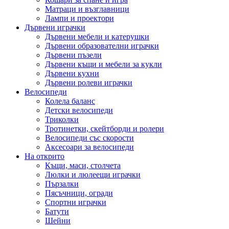
Матраци и възглавници
Лампи и проектори
Дървени играчки
Дървени мебели и катерушки
Дървени образователни играчки
Дървени пъзели
Дървени къщи и мебели за кукли
Дървени кухни
Дървени ролеви играчки
Велосипеди
Колела баланс
Детски велосипеди
Триколки
Тротинетки, скейтборди и ролери
Велосипеди със скорости
Аксесоари за велосипеди
На открито
Къщи, маси, столчета
Люлки и люлеещи играчки
Пързалки
Пясъчници, огради
Спортни играчки
Батути
Шейни