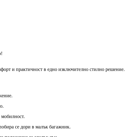
о!
омфорт и практичност в едно изключително стилно решение.
жение.
о.
а мобилност.
 побира се дори в малък багажник.