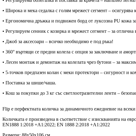
• Регулируема облегалка и поставка за крачета – напълно легна
• Широка и мека седалка с голям мрежест сегмент – осигурява 
• Ергономична дръжка и подвижен борд от луксозна PU кожа за
• Регулируем сенник с козирка и мрежест сегмент – за отлична
• Джоб за аксесоари – всичко необходимо е под ръка!
• 360° въртящи се предни колела с опция за заключване и амор
• Лесен монтаж и демонтаж на колелата чрез бутони – за макси
• 5-точков предпазен колан с меки протектори – сигурност и ко
• Поставка за шише/чаша.
• Кош за покупки до 3 кг със светлоотразителни ленти – безопа
Flip е перфектната количка за динамичното ежедневие на всеки
Количката е произведена в съответствие с изискванията на евр
EN1888 1:2018 +A1:2022; EN 1888 2:2018 +A1:2022
Размери: 88x50x106 см