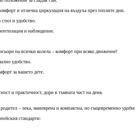
ло положение за сладък сън.
комфорт и отлична циркулация на въздуха през топлите дни.
 стил и удобство.
 вентилация и наблюдение.
тисьори на всички колела – комфорт при всяко движение!
мално удобство.
мфорт за вашето дете.
сност и практичност, дори в тъмната част на деня.
 родител – лека, маневрена и компактна, но същевременно удобна
опейския стандарти: