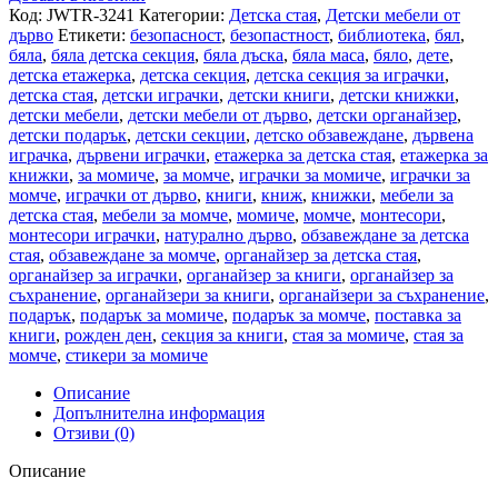
Код:
JWTR-3241
Категории:
Детска стая
,
Детски мебели от
дърво
Етикети:
безопасност
,
безопастност
,
библиотека
,
бял
,
бяла
,
бяла детска секция
,
бяла дъска
,
бяла маса
,
бяло
,
дете
,
детска етажерка
,
детска секция
,
детска секция за играчки
,
детска стая
,
детски играчки
,
детски книги
,
детски книжки
,
детски мебели
,
детски мебели от дърво
,
детски органайзер
,
детски подарък
,
детски секции
,
детско обзавеждане
,
дървена
играчка
,
дървени играчки
,
етажерка за детска стая
,
етажерка за
книжки
,
за момиче
,
за момче
,
играчки за момиче
,
играчки за
момче
,
играчки от дърво
,
книги
,
книж
,
книжки
,
мебели за
детска стая
,
мебели за момче
,
момиче
,
момче
,
монтесори
,
монтесори играчки
,
натурално дърво
,
обзавеждане за детска
стая
,
обзавеждане за момче
,
органайзер за детска стая
,
органайзер за играчки
,
органайзер за книги
,
органайзер за
съхранение
,
органайзери за книги
,
органайзери за съхранение
,
подарък
,
подарък за момиче
,
подарък за момче
,
поставка за
книги
,
рожден ден
,
секция за книги
,
стая за момиче
,
стая за
момче
,
стикери за момиче
Описание
Допълнителна информация
Отзиви (0)
Описание