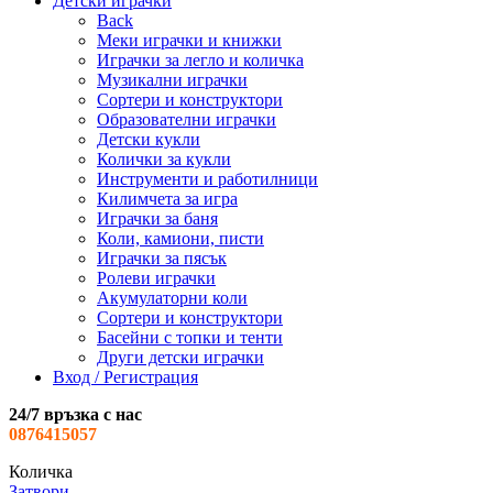
Детски играчки
Back
Меки играчки и книжки
Играчки за легло и количка
Музикални играчки
Сортери и конструктори
Образователни играчки
Детски кукли
Колички за кукли
Инструменти и работилници
Килимчета за игра
Играчки за баня
Коли, камиони, писти
Играчки за пясък
Ролеви играчки
Акумулаторни коли
Сортери и конструктори
Басейни с топки и тенти
Други детски играчки
Вход / Регистрация
24/7 връзка с нас
0876415057
Количка
Затвори