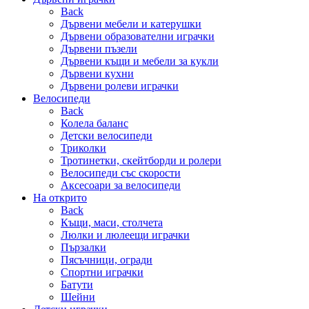
Back
Дървени мебели и катерушки
Дървени образователни играчки
Дървени пъзели
Дървени къщи и мебели за кукли
Дървени кухни
Дървени ролеви играчки
Велосипеди
Back
Колела баланс
Детски велосипеди
Триколки
Тротинетки, скейтборди и ролери
Велосипеди със скорости
Аксесоари за велосипеди
На открито
Back
Къщи, маси, столчета
Люлки и люлеещи играчки
Пързалки
Пясъчници, огради
Спортни играчки
Батути
Шейни