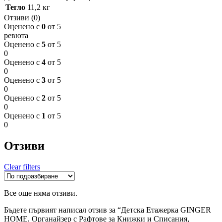
Тегло
11,2 кг
Отзиви (0)
Оценено с
0
от 5
ревюта
Оценено с
5
от 5
0
Оценено с
4
от 5
0
Оценено с
3
от 5
0
Оценено с
2
от 5
0
Оценено с
1
от 5
0
Отзиви
Clear filters
Все още няма отзиви.
Бъдете първият написал отзив за “Детска Етажерка GINGER
HOME, Органайзер с Рафтове за Книжки и Списания,