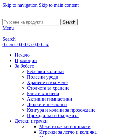
Skip to navigation
Skip to main content
ADD ANYTHING HERE OR JUST REMOVE IT…
Search
Menu
Search
0
items
0,00
€
/ 0,00 лв.
Начало
Промоции
За бебето
Бебешки колички
Полезни уреди
Хранене и кърмене
Столчета за хранене
Баня и хигиена
Активни гимнастики
Люлки и шезлонги
Кенгура и колани за прохождане
Проходилки и бънджита
Детски играчки
Меки играчки и книжки
Играчки за легло и количка