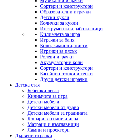
Музикални играчки
Сортери и конструктори
Образователни играчки
Детски кукли
Колички за кукли
Инструменти и работилници
Килимчета за игра
Играчки за баня
Коли, камиони, писти
Играчки за пясък
Ролеви играчки
Акумулаторни коли
Сортери и конструктори
Басейни с топки и тенти
Други детски играчки
Детска стая
Бебешки легла
Килимчета за игра
Детски мебели
Детски мебели от дърво
Детски мебели за градината
Кошари за спане и игра
Матраци и възглавници
Лампи и проектори
Дървени играчки