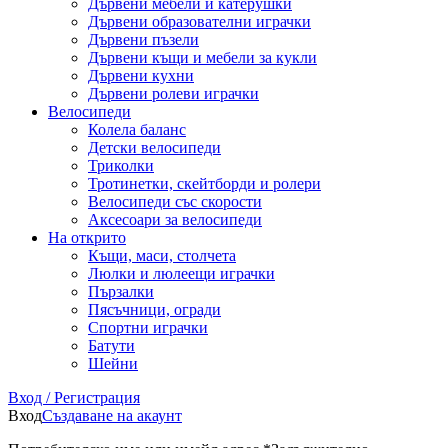
Дървени мебели и катерушки
Дървени образователни играчки
Дървени пъзели
Дървени къщи и мебели за кукли
Дървени кухни
Дървени ролеви играчки
Велосипеди
Колела баланс
Детски велосипеди
Триколки
Тротинетки, скейтборди и ролери
Велосипеди със скорости
Аксесоари за велосипеди
На открито
Къщи, маси, столчета
Люлки и люлеещи играчки
Пързалки
Пясъчници, огради
Спортни играчки
Батути
Шейни
Вход / Регистрация
Вход
Създаване на акаунт