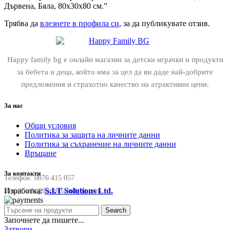
Дървена, Бяла, 80х30х80 см.”
Трябва да
влезнете в профила си
, за да публикувате отзив.
Happy family bg е онлайн магазин за детски играчки и продукти
за бебета и деца, който има за цел да ви даде най-добрите
предложения и страхотно качество на атрактивни цени.
За нас
Общи условия
Политика за защита на личните данни
Политика за съхранение на личните данни
Връщане
За контакти
Телефон:
0876 415 057
Изработка:
S.I.T Solutions Ltd.
Email:
sale@happyfamilybg.com
Search
Започнете да пишете...
Затвори