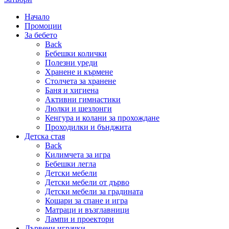
Начало
Промоции
За бебето
Back
Бебешки колички
Полезни уреди
Хранене и кърмене
Столчета за хранене
Баня и хигиена
Активни гимнастики
Люлки и шезлонги
Кенгура и колани за прохождане
Проходилки и бънджита
Детска стая
Back
Килимчета за игра
Бебешки легла
Детски мебели
Детски мебели от дърво
Детски мебели за градината
Кошари за спане и игра
Матраци и възглавници
Лампи и проектори
Дървени играчки