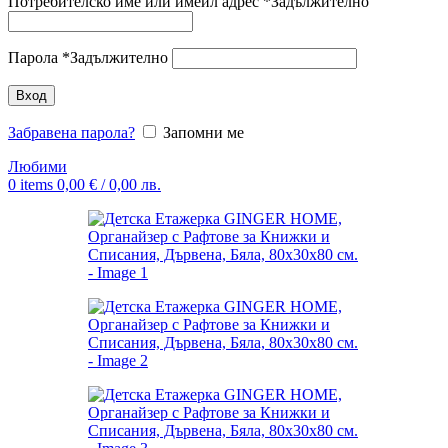
Потребителско име или имейл адрес
*
Задължително
Парола
*
Задължително
Вход
Забравена парола?
Запомни ме
Любими
0
items
0,00
€
/ 0,00 лв.