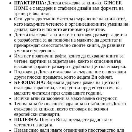
ПРАКТИЧНА:
Детска етажерка за книжки GINGER
HOME е с модерен и стабилен дизайн във формата на
трапец в бял цвят.
Осигурете достъпно място за съхранение на книжките,
като насърчите четенето и организационните умения на
децата, както и тяхното автономно развитие.
Детска етажерка за книжки с подходящ размер за дете и
е разработена за да позволи на малките да достигат и
пренареждат самостоятелно своите книги, да развиват
умения и увереност.
Има пет практични рафта, които да съхранят книги за
четене, картини за оцветяване, както и списания във
всякакви форми и размери с удобната Детска етажерка.
Подходяща Детска етажерка за съхранение на всякакви
други плоски предмети, които децата Ви обичат.
БЕЗОПАСНА:
Здравата дървена рамка на Детската
етажерка гарантира, че ще устои пред ентусиазма на
малките читатели през следващите години.
Всички ъгли са заоблени за максимална сигурност.
Тествана за безопасност, здравина и стабилност Детска
етажерка за книжки, която отговаря на всички
европейски стандарти.
ПОЛЕЗНА:
Помага Ви да предадете радостта от
четенето на децата.
Независимо дали имате ограничено пространство или