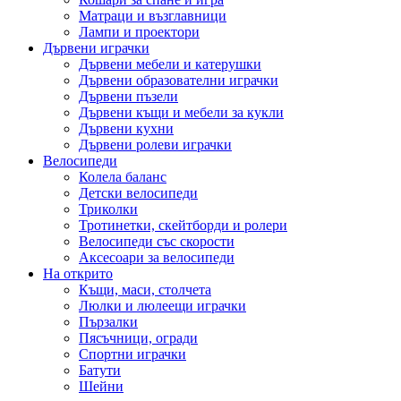
Матраци и възглавници
Лампи и проектори
Дървени играчки
Дървени мебели и катерушки
Дървени образователни играчки
Дървени пъзели
Дървени къщи и мебели за кукли
Дървени кухни
Дървени ролеви играчки
Велосипеди
Колела баланс
Детски велосипеди
Триколки
Тротинетки, скейтборди и ролери
Велосипеди със скорости
Аксесоари за велосипеди
На открито
Къщи, маси, столчета
Люлки и люлеещи играчки
Пързалки
Пясъчници, огради
Спортни играчки
Батути
Шейни