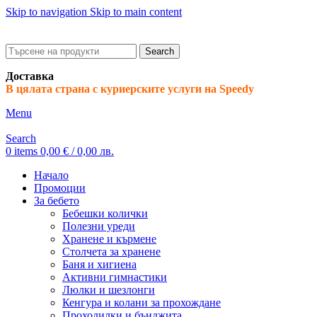
Skip to navigation
Skip to main content
ADD ANYTHING HERE OR JUST REMOVE IT…
Search
Доставка
В цялата страна с куриерските услуги на Speedy
Menu
Search
0
items
0,00
€
/ 0,00 лв.
Начало
Промоции
За бебето
Бебешки колички
Полезни уреди
Хранене и кърмене
Столчета за хранене
Баня и хигиена
Активни гимнастики
Люлки и шезлонги
Кенгура и колани за прохождане
Проходилки и бънджита