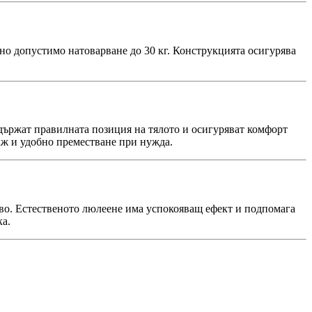
лно допустимо натоварване до 30 кг. Конструкцията осигурява
ддържат правилната позиция на тялото и осигуряват комфорт
аж и удобно преместване при нужда.
во. Естественото люлеене има успокояващ ефект и подпомага
ка.