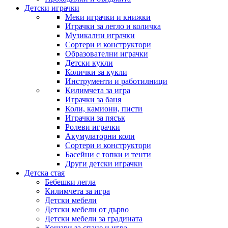
Детски играчки
Меки играчки и книжки
Играчки за легло и количка
Музикални играчки
Сортери и конструктори
Образователни играчки
Детски кукли
Колички за кукли
Инструменти и работилници
Килимчета за игра
Играчки за баня
Коли, камиони, писти
Играчки за пясък
Ролеви играчки
Акумулаторни коли
Сортери и конструктори
Басейни с топки и тенти
Други детски играчки
Детска стая
Бебешки легла
Килимчета за игра
Детски мебели
Детски мебели от дърво
Детски мебели за градината
Кошари за спане и игра