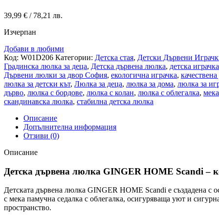
39,99
€
/ 78,21 лв.
Изчерпан
Добави в любими
Код:
W01D206
Категории:
Детска стая
,
Детски Дървени Играч
Градинска люлка за деца
,
Детска дървена люлка
,
детска играчка
Дървени люлки за двор София
,
екологична играчка
,
качествена
люлка за детски кът
,
Люлка за деца
,
люлка за дома
,
люлка за иг
дърво
,
люлка с бордове
,
люлка с колан
,
люлка с облегалка
,
мека
скандинавска люлка
,
стабилна детска люлка
Описание
Допълнителна информация
Отзиви (0)
Описание
Детска дървена люлка GINGER HOME Scandi – ко
Детската дървена люлка GINGER HOME Scandi е създадена с осн
с мека памучна седалка с облегалка, осигуряваща уют и сигурн
пространство.