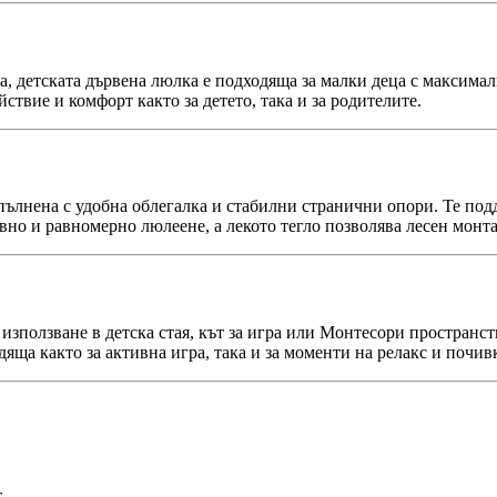
а, детската дървена люлка е подходяща за малки деца с максима
ствие и комфорт както за детето, така и за родителите.
опълнена с удобна облегалка и стабилни странични опори. Те по
вно и равномерно люлеене, а лекото тегло позволява лесен монт
ползване в детска стая, кът за игра или Монтесори пространст
дяща както за активна игра, така и за моменти на релакс и почив
т