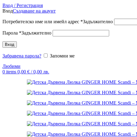
Вход / Регистрация
Вход
Създаване на акаунт
Потребителско име или имейл адрес
*
Задължително
Парола
*
Задължително
Вход
Забравена парола?
Запомни ме
Любими
0
items
0,00
€
/ 0,00 лв.