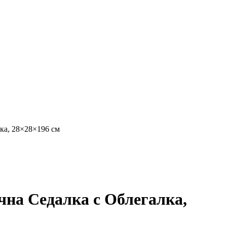
ка, 28×28×196 см
на Седалка с Облегалка,