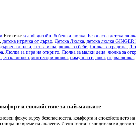
ки
Етикети:
scandi дизайн
,
бебешка люлка
,
Безопасна детска люлк
,
детска играчка от дърво
,
Детска Люлка
,
детска люлка GINGE
 дървена люлка
,
кът за игра
,
люлка за бебе
,
Люлка за градина
,
Люл
ра
,
Люлка за игра на открито
,
Люлка за малки деца
,
люлка за отк
 детска люлка
,
монтесори люлка
,
памучна седалка
,
първа люлка
,
мфорт и спокойствие за най-малките
овен фокус върху безопасността, комфорта и спокойствието на д
а опора по време на люлеене. Изчистеният скандинавски дизайн 