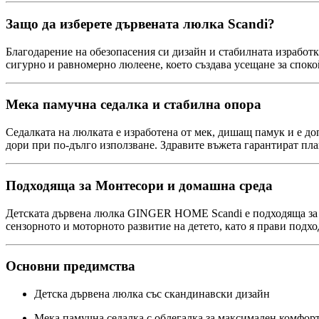
Защо да изберете дървената люлка Scandi?
Благодарение на обезопасения си дизайн и стабилната изработк
сигурно и равномерно люлеене, което създава усещане за спокой
Мека памучна седалка и стабилна опора
Седалката на люлката е изработена от мек, дишащ памук и е д
дори при по-дълго използване. Здравите въжета гарантират пла
Подходяща за Монтесори и домашна среда
Детската дървена люлка GINGER HOME Scandi е подходяща за из
сензорното и моторното развитие на детето, като я прави подхо
Основни предимства
Детска дървена люлка със скандинавски дизайн
Мека памучна седалка с облегалка за максимален комфор