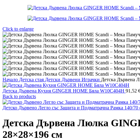
Click to enlarge
Начало
Детска стая
Детски Дървени Играчки
Детска Дървена 
Детска Дървена Кухня GINGER HOME Бяла W10C404H
91,52
Back to products
Детско Дървено Легло със Защита и Подматрачна Рамка 140/
Детска Дървена Люлка GINGE
28×28×196 см