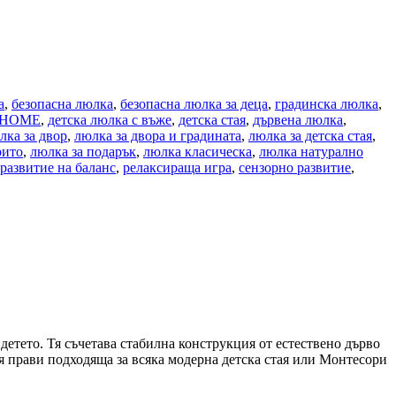
а
,
безопасна люлка
,
безопасна люлка за деца
,
градинска люлка
,
R HOME
,
детска люлка с въже
,
детска стая
,
дървена люлка
,
ка за двор
,
люлка за двора и градината
,
люлка за детска стая
,
рито
,
люлка за подарък
,
люлка класическа
,
люлка натурално
развитие на баланс
,
релаксираща игра
,
сензорно развитие
,
етето. Тя съчетава стабилна конструкция от естествено дърво
я прави подходяща за всяка модерна детска стая или Монтесори