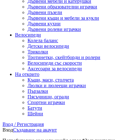
Дървени мебели и катерушки
Дървени образователни играчки
Дървени пъзели
Дървени къщи и мебели за кукли
Дървени кухни
Дървени ролеви играчки
Велосипеди
Колела баланс
Детски велосипеди
Триколки
Тротинетки, скейтборди и ролери
Велосипеди със скорости
Аксесоари за велосипеди
На открито
Къщи, маси, столчета
Люлки и люлеещи играчки
Пързалки
Пясъчници, огради
Спортни играчки
Батути
Шейни
Вход / Регистрация
Вход
Създаване на акаунт