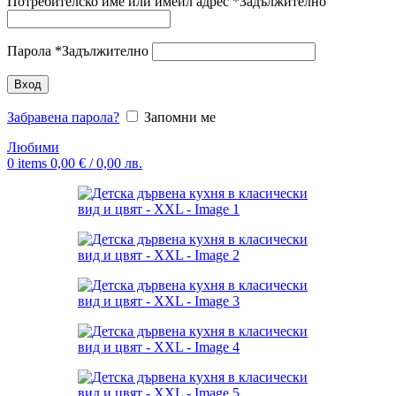
Потребителско име или имейл адрес
*
Задължително
Парола
*
Задължително
Вход
Забравена парола?
Запомни ме
Любими
0
items
0,00
€
/ 0,00 лв.