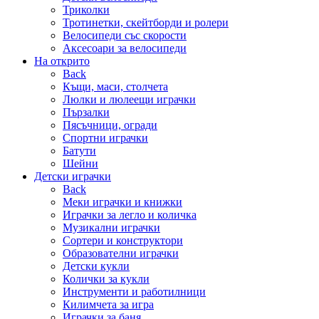
Триколки
Тротинетки, скейтборди и ролери
Велосипеди със скорости
Аксесоари за велосипеди
На открито
Back
Къщи, маси, столчета
Люлки и люлеещи играчки
Пързалки
Пясъчници, огради
Спортни играчки
Батути
Шейни
Детски играчки
Back
Меки играчки и книжки
Играчки за легло и количка
Музикални играчки
Сортери и конструктори
Образователни играчки
Детски кукли
Колички за кукли
Инструменти и работилници
Килимчета за игра
Играчки за баня