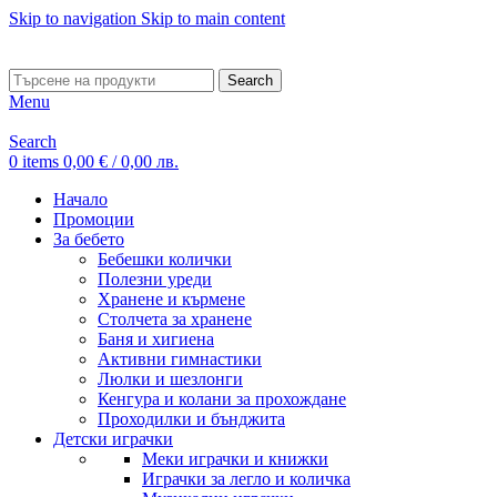
Skip to navigation
Skip to main content
ADD ANYTHING HERE OR JUST REMOVE IT…
Search
Menu
Search
0
items
0,00
€
/ 0,00 лв.
Начало
Промоции
За бебето
Бебешки колички
Полезни уреди
Хранене и кърмене
Столчета за хранене
Баня и хигиена
Активни гимнастики
Люлки и шезлонги
Кенгура и колани за прохождане
Проходилки и бънджита
Детски играчки
Меки играчки и книжки
Играчки за легло и количка