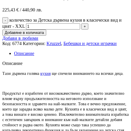
225,43
€
/ 440,90 лв.
количество за Детска дървена кухня в класически вид и
цвят - XXL
Добавяне в количката
Добави в любими
Код:
6774
Категории:
Kruzzel
,
Бебешки и детски играчки
Описание
Описание
Тази дървена голяма
кухня
ще спечели вниманието на всички деца.
Продуктът е изработен от висококачествено дърво, което значително
влияе върху продължителността на неговото използване и
безопасността и здравето на най-малките. Това е вечно предложение,
което ще зарадва всяко малко дете. Кухнята е в класически вид и цвят,
а това винаги е високо ценено. Изключително внимателната изработка
с естетичен завършек и внимание към най-малките детайли добавя
стойност и радва окото. Кухнята може също така успешно да
изпълнява декоративна функция и да бъде украшение на детска стая.