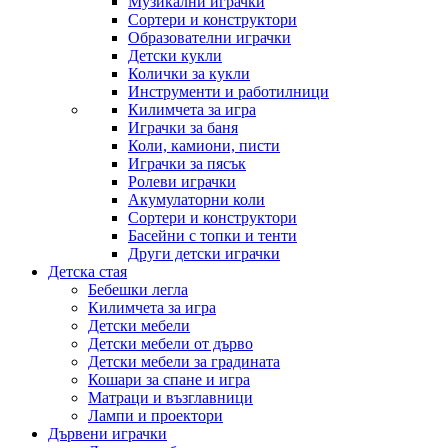
Музикални играчки
Сортери и конструктори
Образователни играчки
Детски кукли
Колички за кукли
Инструменти и работилници
Килимчета за игра
Играчки за баня
Коли, камиони, писти
Играчки за пясък
Ролеви играчки
Акумулаторни коли
Сортери и конструктори
Басейни с топки и тенти
Други детски играчки
Детска стая
Бебешки легла
Килимчета за игра
Детски мебели
Детски мебели от дърво
Детски мебели за градината
Кошари за спане и игра
Матраци и възглавници
Лампи и проектори
Дървени играчки