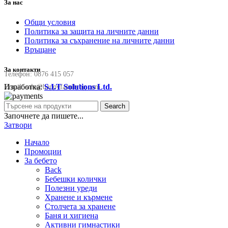
За нас
Общи условия
Политика за защита на личните данни
Политика за съхранение на личните данни
Връщане
За контакти
Телефон:
0876 415 057
Изработка:
S.I.T Solutions Ltd.
Email:
sale@happyfamilybg.com
Search
Започнете да пишете...
Затвори
Начало
Промоции
За бебето
Back
Бебешки колички
Полезни уреди
Хранене и кърмене
Столчета за хранене
Баня и хигиена
Активни гимнастики