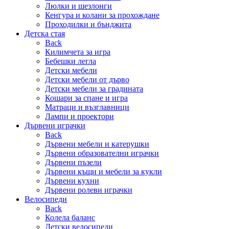
Люлки и шезлонги
Кенгура и колани за прохождане
Проходилки и бънджита
Детска стая
Back
Килимчета за игра
Бебешки легла
Детски мебели
Детски мебели от дърво
Детски мебели за градината
Кошари за спане и игра
Матраци и възглавници
Лампи и проектори
Дървени играчки
Back
Дървени мебели и катерушки
Дървени образователни играчки
Дървени пъзели
Дървени къщи и мебели за кукли
Дървени кухни
Дървени ролеви играчки
Велосипеди
Back
Колела баланс
Детски велосипеди