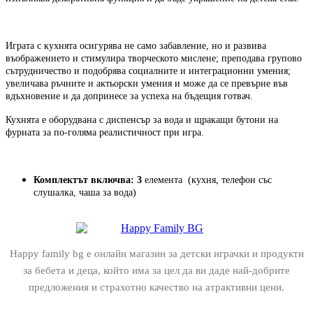
Играта с кухнята осигурява не само забавление, но и развива
въображението и стимулира творческото мислене; преподава групово
сътрудничество и подобрява социалните и интеграционни умения;
увеличава ръчните и актьорски умения и може да се превърне във
вдъхновение и да допринесе за успеха на бъдещия готвач.
Кухнята е оборудвана с диспенсър за вода и щракащи бутони на
фурната за по-голяма реалистичност при игра.
Комплектът включва: 3
елемента (кухня, телефон със
слушалка, чаша за вода)
Happy family bg е онлайн магазин за детски играчки и продукти
за бебета и деца, който има за цел да ви даде най-добрите
предложения и страхотно качество на атрактивни цени.