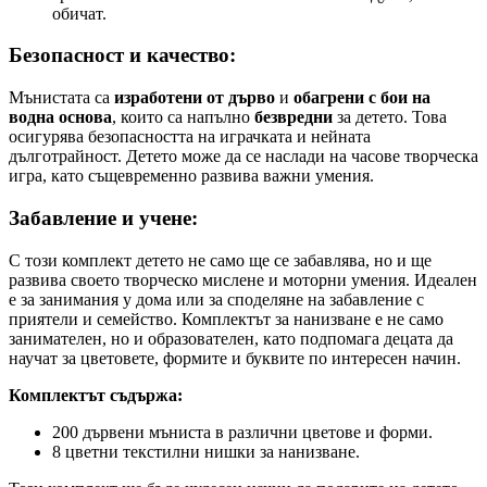
обичат.
Безопасност и качество:
Мънистата са
изработени от дърво
и
обагрени с бои на
водна основа
, които са напълно
безвредни
за детето. Това
осигурява безопасността на играчката и нейната
дълготрайност. Детето може да се наслади на часове творческа
игра, като същевременно развива важни умения.
Забавление и учене:
С този комплект детето не само ще се забавлява, но и ще
развива своето творческо мислене и моторни умения. Идеален
е за занимания у дома или за споделяне на забавление с
приятели и семейство. Комплектът за нанизване е не само
занимателен, но и образователен, като подпомага децата да
научат за цветовете, формите и буквите по интересен начин.
Комплектът съдържа:
200 дървени мъниста в различни цветове и форми.
8 цветни текстилни нишки за нанизване.