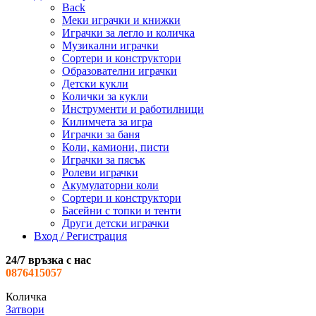
Back
Меки играчки и книжки
Играчки за легло и количка
Музикални играчки
Сортери и конструктори
Образователни играчки
Детски кукли
Колички за кукли
Инструменти и работилници
Килимчета за игра
Играчки за баня
Коли, камиони, писти
Играчки за пясък
Ролеви играчки
Акумулаторни коли
Сортери и конструктори
Басейни с топки и тенти
Други детски играчки
Вход / Регистрация
24/7 връзка с нас
0876415057
Количка
Затвори