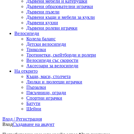
Дървени мебели и катерушки
Дървени образователни играчки
Дървени пъзели
Дървени къщи и мебели за кукли
Дървени кухни
Дървени ролеви играчки
Велосипеди
Колела баланс
Детски велосипеди
Триколки
Тротинетки, скейтборди и ролери
Велосипеди със скорости
Аксесоари за велосипеди
На открито
Къщи, маси, столчета
Люлки и люлеещи играчки
Пързалки
Пясъчници, огради
Спортни играчки
Батути
Шейни
Вход / Регистрация
Вход
Създаване на акаунт