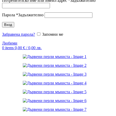
Потребителско име или имейл адрес
*
Задължително
Парола
*
Задължително
Вход
Забравена парола?
Запомни ме
Любими
0
items
0,00
€
/ 0,00 лв.