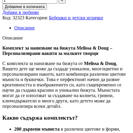
Добавяне в количката
Добави в любими
Код:
32323
Категория:
Бебешки и детски играчки
Описание
Описание
Комплект за нанизване на бижута Melissa & Doug –
Персонализирани накити за малките творци
С комплекта за нанизване на бижута от
Melissa & Doug
,
Вашето дете ще може да създаде уникални, многоцветни и
персонализирани накити, като комбинира различни цветове
мъниста и буквички. Това е перфектният начин да развие
креативността и въображението си, като същевременно се
научи да създава красиви и уникални бижута. Мънистата
могат да се използват за създаване на колиета, гривни,
ключодържатели и много други, като детето може да
персонализира всеки детайл.
Какво съдържа комплектът?
200 дървени мъниста
в различни цветове и форми,