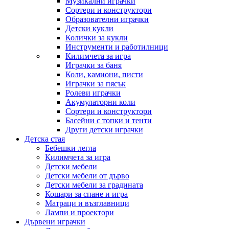
Музикални играчки
Сортери и конструктори
Образователни играчки
Детски кукли
Колички за кукли
Инструменти и работилници
Килимчета за игра
Играчки за баня
Коли, камиони, писти
Играчки за пясък
Ролеви играчки
Акумулаторни коли
Сортери и конструктори
Басейни с топки и тенти
Други детски играчки
Детска стая
Бебешки легла
Килимчета за игра
Детски мебели
Детски мебели от дърво
Детски мебели за градината
Кошари за спане и игра
Матраци и възглавници
Лампи и проектори
Дървени играчки