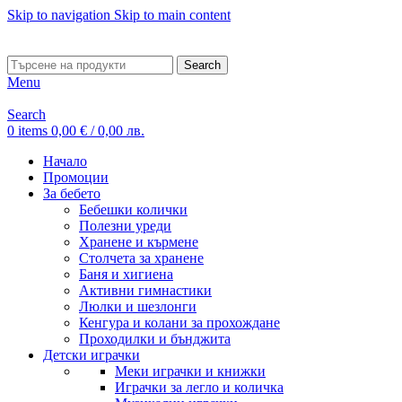
Skip to navigation
Skip to main content
ADD ANYTHING HERE OR JUST REMOVE IT…
Search
Menu
Search
0
items
0,00
€
/ 0,00 лв.
Начало
Промоции
За бебето
Бебешки колички
Полезни уреди
Хранене и кърмене
Столчета за хранене
Баня и хигиена
Активни гимнастики
Люлки и шезлонги
Кенгура и колани за прохождане
Проходилки и бънджита
Детски играчки
Меки играчки и книжки
Играчки за легло и количка