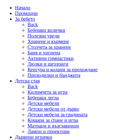
Начало
Промоции
За бебето
Back
Бебешки колички
Полезни уреди
Хранене и кърмене
Столчета за хранене
Баня и хигиена
Активни гимнастики
Люлки и шезлонги
Кенгура и колани за прохождане
Проходилки и бънджита
Детска стая
Back
Килимчета за игра
Бебешки легла
Детски мебели
Детски мебели от дърво
Детски мебели за градината
Кошари за спане и игра
Матраци и възглавници
Лампи и проектори
Дървени играчки