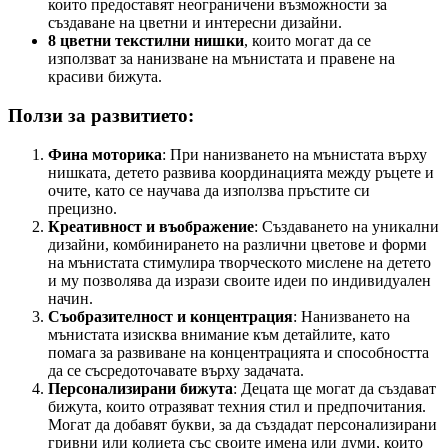
които предоставят неограничени възможности за
създаване на цветни и интересни дизайни.
8 цветни текстилни нишки
, които могат да се
използват за нанизване на мънистата и правене на
красиви бижута.
Ползи за развитието:
Фина моторика
: При нанизването на мънистата върху
нишката, детето развива координацията между ръцете и
очите, като се научава да използва пръстите си
прецизно.
Креативност и въображение
: Създаването на уникални
дизайни, комбинирането на различни цветове и форми
на мънистата стимулира творческото мислене на детето
и му позволява да изрази своите идеи по индивидуален
начин.
Съобразителност и концентрация
: Нанизването на
мънистата изисква внимание към детайлите, като
помага за развиване на концентрацията и способността
да се съсредоточавате върху задачата.
Персонализирани бижута
: Децата ще могат да създават
бижута, които отразяват техния стил и предпочитания.
Могат да добавят букви, за да създадат персонализирани
гривни или колиета със своите имена или думи, които