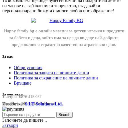
Този комплект ще бъде чудесен начин да подарите на детето
си часове на забавление и творчество, създавайки
персонализирани бижута с много любов и въображение!
Happy family bg е онлайн магазин за детски играчки и продукти
за бебета и деца, който има за цел да ви даде най-добрите
предложения и страхотно качество на атрактивни цени.
За нас
Общи условия
Политика за защита на личните данни
Политика за съхранение на личните данни
Връщане
За контакти
Телефон:
0876 415 057
Изработка:
S.I.T Solutions Ltd.
Email:
sale@happyfamilybg.com
Search
Започнете да пишете...
Затвори