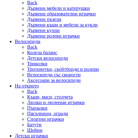
Back
Дървени мебели и катерушки
Дървени образователни играчки
Дървени пъзели
Дървени къщи и мебели за кукли
Дървени кухни
Дървени ролеви играчки
Велосипеди
Back
Колела баланс
Детски велосипеди
Триколки
Тротинетки, скейтборди и ролери
Велосипеди със скорости
Аксесоари за велосипеди
На открито
Back
Къщи, маси, столчета
Люлки и люлеещи играчки
Пързалки
Пясъчници, огради
Спортни играчки
Батути
Шейни
Детски играчки