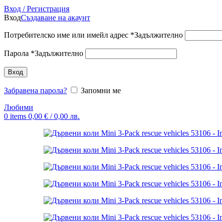
Вход / Регистрация
Вход
Създаване на акаунт
Потребителско име или имейл адрес
*
Задължително
Парола
*
Задължително
Вход
Забравена парола?
Запомни ме
Любими
0
items
0,00
€
/ 0,00 лв.