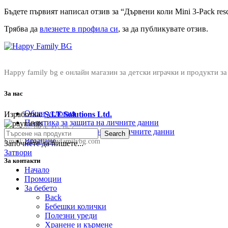
Бъдете първият написал отзив за “Дървени коли Mini 3-Pack resc
Трябва да
влезнете в профила си
, за да публикувате отзив.
Happy family bg е онлайн магазин за детски играчки и продукти за
За нас
Общи условия
Изработка:
S.I.T Solutions Ltd.
Политика за защита на личните данни
Телефон:
0876 415 057
Политика за съхранение на личните данни
Search
Връщане
Email:
sale@happyfamilybg.com
Започнете да пишете...
Затвори
За контакти
Начало
Промоции
За бебето
Back
Бебешки колички
Полезни уреди
Хранене и кърмене