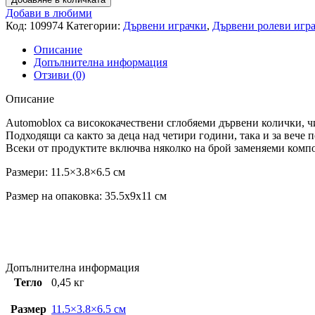
Добави в любими
Код:
109974
Категории:
Дървени играчки
,
Дървени ролеви игр
Описание
Допълнителна информация
Отзиви (0)
Описание
Automoblox са висококачествени сглобяеми дървени колички, чи
Подходящи са както за деца над четири години, така и за вече 
Всеки от продуктите включва няколко на брой заменяеми компо
Размери: 11.5×3.8×6.5 см
Размер на опаковка: 35.5x9x11 см
Допълнителна информация
Тегло
0,45 кг
Размер
11.5×3.8×6.5 см