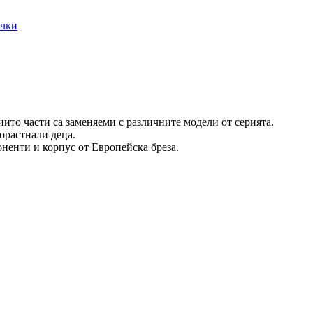
ачки
ито части са заменяеми с различните модели от серията.
порастнали деца.
ненти и корпус от Европейска бреза.