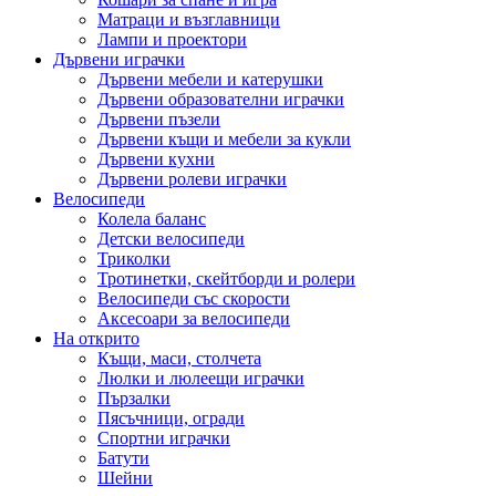
Матраци и възглавници
Лампи и проектори
Дървени играчки
Дървени мебели и катерушки
Дървени образователни играчки
Дървени пъзели
Дървени къщи и мебели за кукли
Дървени кухни
Дървени ролеви играчки
Велосипеди
Колела баланс
Детски велосипеди
Триколки
Тротинетки, скейтборди и ролери
Велосипеди със скорости
Аксесоари за велосипеди
На открито
Къщи, маси, столчета
Люлки и люлеещи играчки
Пързалки
Пясъчници, огради
Спортни играчки
Батути
Шейни