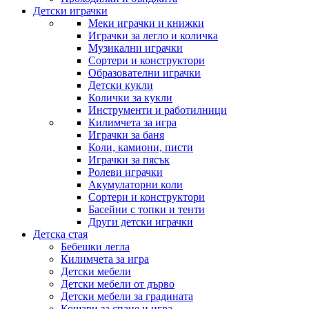
Детски играчки
Меки играчки и книжки
Играчки за легло и количка
Музикални играчки
Сортери и конструктори
Образователни играчки
Детски кукли
Колички за кукли
Инструменти и работилници
Килимчета за игра
Играчки за баня
Коли, камиони, писти
Играчки за пясък
Ролеви играчки
Акумулаторни коли
Сортери и конструктори
Басейни с топки и тенти
Други детски играчки
Детска стая
Бебешки легла
Килимчета за игра
Детски мебели
Детски мебели от дърво
Детски мебели за градината
Кошари за спане и игра