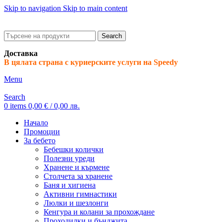
Skip to navigation
Skip to main content
ADD ANYTHING HERE OR JUST REMOVE IT…
Search
Доставка
В цялата страна с куриерските услуги на Speedy
Menu
Search
0
items
0,00
€
/ 0,00 лв.
Начало
Промоции
За бебето
Бебешки колички
Полезни уреди
Хранене и кърмене
Столчета за хранене
Баня и хигиена
Активни гимнастики
Люлки и шезлонги
Кенгура и колани за прохождане
Проходилки и бънджита