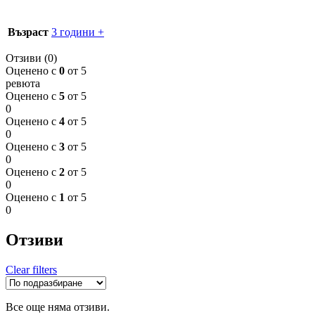
Възраст
3 години +
Отзиви (0)
Оценено с
0
от 5
ревюта
Оценено с
5
от 5
0
Оценено с
4
от 5
0
Оценено с
3
от 5
0
Оценено с
2
от 5
0
Оценено с
1
от 5
0
Отзиви
Clear filters
Все още няма отзиви.