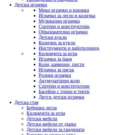
Детски играчки
Меки играчки и книжки
Играчки за легло и количка
Музикални играчки
Сортери и конструктори
Образователни играчки
Детски кукли
Колички за кукли
Инструменти и работилници
Килимчета за игра
Играчки за баня
Коли, камиони, писти
Играчки за пясък
Ролеви играчки
Акумулаторни коли
Сортери и конструктори
Басейни с топки и тенти
Други детски играчки
Детска стая
Бебешки легла
Килимчета за игра
Детски мебели
Детски мебели от дърво
Детски мебели за градината
Кошари за спане и игра