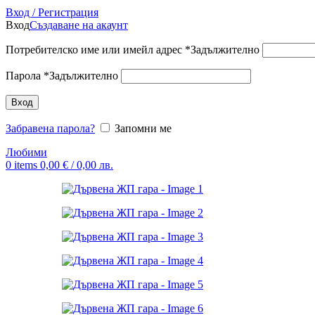
Вход / Регистрация
Вход
Създаване на акаунт
Потребителско име или имейл адрес
*
Задължително
Парола
*
Задължително
Вход
Забравена парола?
Запомни ме
Любими
0
items
0,00
€
/ 0,00 лв.