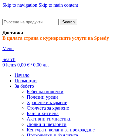
Skip to navigation
Skip to main content
ADD ANYTHING HERE OR JUST REMOVE IT…
Search
Доставка
В цялата страна с куриерските услуги на Speedy
Menu
Search
0
items
0,00
€
/ 0,00 лв.
Начало
Промоции
За бебето
Бебешки колички
Полезни уреди
Хранене и кърмене
Столчета за хранене
Баня и хигиена
Активни гимнастики
Люлки и шезлонги
Кенгура и колани за прохождане
Проходилки и бънджита