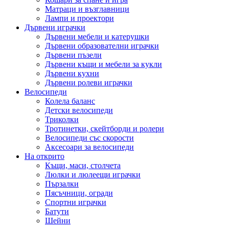
Матраци и възглавници
Лампи и проектори
Дървени играчки
Дървени мебели и катерушки
Дървени образователни играчки
Дървени пъзели
Дървени къщи и мебели за кукли
Дървени кухни
Дървени ролеви играчки
Велосипеди
Колела баланс
Детски велосипеди
Триколки
Тротинетки, скейтборди и ролери
Велосипеди със скорости
Аксесоари за велосипеди
На открито
Къщи, маси, столчета
Люлки и люлеещи играчки
Пързалки
Пясъчници, огради
Спортни играчки
Батути
Шейни