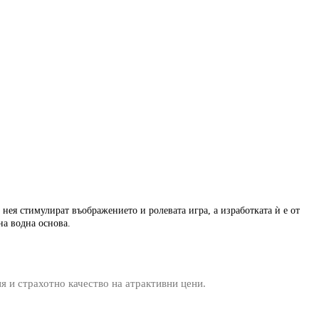
с нея стимулират въображението и ролевата игра, а изработката ѝ е от
 на водна основа.
ия и страхотно качество на атрактивни цени.