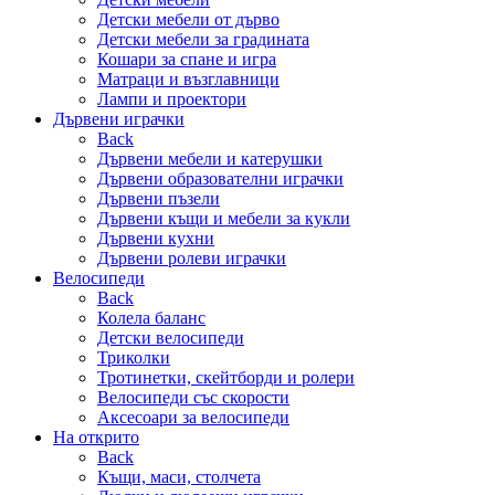
Детски мебели от дърво
Детски мебели за градината
Кошари за спане и игра
Матраци и възглавници
Лампи и проектори
Дървени играчки
Back
Дървени мебели и катерушки
Дървени образователни играчки
Дървени пъзели
Дървени къщи и мебели за кукли
Дървени кухни
Дървени ролеви играчки
Велосипеди
Back
Колела баланс
Детски велосипеди
Триколки
Тротинетки, скейтборди и ролери
Велосипеди със скорости
Аксесоари за велосипеди
На открито
Back
Къщи, маси, столчета