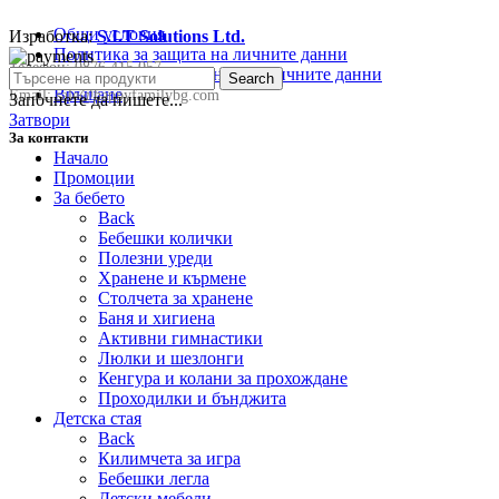
Общи условия
Изработка:
S.I.T Solutions Ltd.
Политика за защита на личните данни
Телефон:
0876 415 057
Политика за съхранение на личните данни
Search
Връщане
Email:
sale@happyfamilybg.com
Започнете да пишете...
Затвори
За контакти
Начало
Промоции
За бебето
Back
Бебешки колички
Полезни уреди
Хранене и кърмене
Столчета за хранене
Баня и хигиена
Активни гимнастики
Люлки и шезлонги
Кенгура и колани за прохождане
Проходилки и бънджита
Детска стая
Back
Килимчета за игра
Бебешки легла
Детски мебели