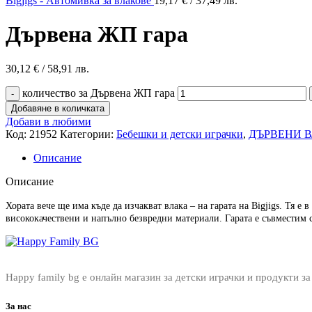
Bigjigs - Автомивка за влакове
19,17
€
/ 37,49 лв.
Дървена ЖП гара
30,12
€
/ 58,91 лв.
количество за Дървена ЖП гара
Добавяне в количката
Добави в любими
Код:
21952
Категории:
Бебешки и детски играчки
,
ДЪРВЕНИ 
Описание
Описание
Хората вече ще има къде да изчакват влака – на гарата на Bigjigs. Тя е
висококачествени и напълно безвредни материали. Гарата е съвместим с
Happy family bg е онлайн магазин за детски играчки и продукти за
За нас