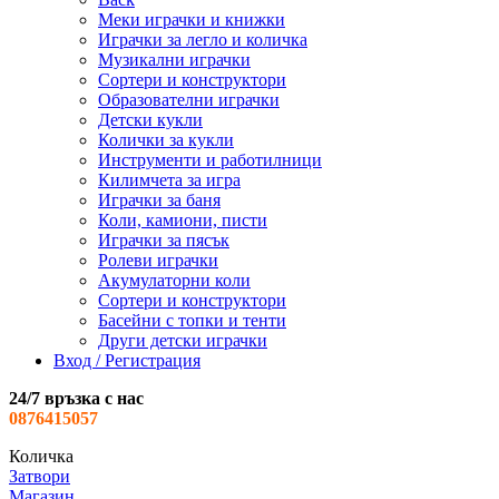
Меки играчки и книжки
Играчки за легло и количка
Музикални играчки
Сортери и конструктори
Образователни играчки
Детски кукли
Колички за кукли
Инструменти и работилници
Килимчета за игра
Играчки за баня
Коли, камиони, писти
Играчки за пясък
Ролеви играчки
Акумулаторни коли
Сортери и конструктори
Басейни с топки и тенти
Други детски играчки
Вход / Регистрация
24/7 връзка с нас
0876415057
Количка
Затвори
Магазин