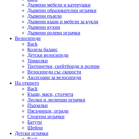
Дървени мебели и катерушки
Дървени образователни играчки
Дървени пъзели
Дървени къщи и мебели за кукли
Дървени кухни
Дървени ролеви играчки
Велосипеди
Back
Колела баланс
Детски велосипеди
Триколки
Тротинетки, скейтборди и ролери
Велосипеди със скорости
Аксесоари за велосипеди
На открито
Back
Къщи, маси, столчета
Люлки и люлеещи играчки
Пързалки
Пясъчници, огради
Спортни играчки
Батути
Шейни
Детски играчки
Back