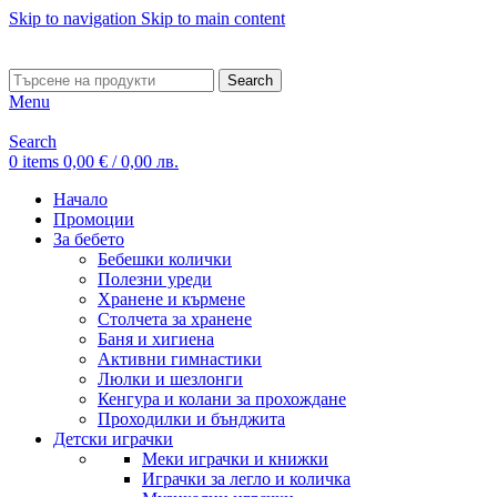
Skip to navigation
Skip to main content
ADD ANYTHING HERE OR JUST REMOVE IT…
Search
Menu
Search
0
items
0,00
€
/ 0,00 лв.
Начало
Промоции
За бебето
Бебешки колички
Полезни уреди
Хранене и кърмене
Столчета за хранене
Баня и хигиена
Активни гимнастики
Люлки и шезлонги
Кенгура и колани за прохождане
Проходилки и бънджита
Детски играчки
Меки играчки и книжки
Играчки за легло и количка