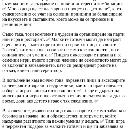
възможности за създаване на нови и интересни комбинации.
✅ Много деца ще се насладят на процеса на „готвене“, като
същевременно се учат на основни принципи за балансиране
на вкусовете и съставките, което може да се пренесе и в
реалния живот.
Също така, този комплект е чудесен за организиране на парти
или игра в ресторант. ✅ Малките готвачи могат да изиграят
сценариите, в които приготвят и сервират пица за своите
“гости”, като така ще развиват не само креативността, но и
социалните си умения. ✅ Пицата с аксесоари е идеална и за
семейни игри, където всички членове на семейството могат да
се включат в забавлението, като си разпределят ролите на
готвач, клиент или сервитьор.
В допълнение към всичко това, дървената пица и аксесоарите
са невероятно здрави и издръжливи, което ги прави идеален
избор за игри с висока интензивност. ✅ Те ще издържат на
многократни игри и ще останат в отлично състояние за дълго
време, дори ако детето играе с тях ежедневно. ✅
В заключение, дървената пица с аксесоари е не само забавна и
безопасна играчка, но и образователен инструмент, който
насърчава развитието на важни умения у децата. ✅ Тази игра
е перфектен подарък за малките готвачи и ще ги забавлява за