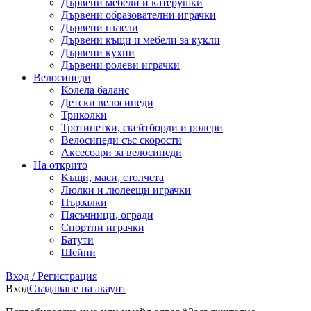
Дървени мебели и катерушки
Дървени образователни играчки
Дървени пъзели
Дървени къщи и мебели за кукли
Дървени кухни
Дървени ролеви играчки
Велосипеди
Колела баланс
Детски велосипеди
Триколки
Тротинетки, скейтборди и ролери
Велосипеди със скорости
Аксесоари за велосипеди
На открито
Къщи, маси, столчета
Люлки и люлеещи играчки
Пързалки
Пясъчници, огради
Спортни играчки
Батути
Шейни
Вход / Регистрация
Вход
Създаване на акаунт