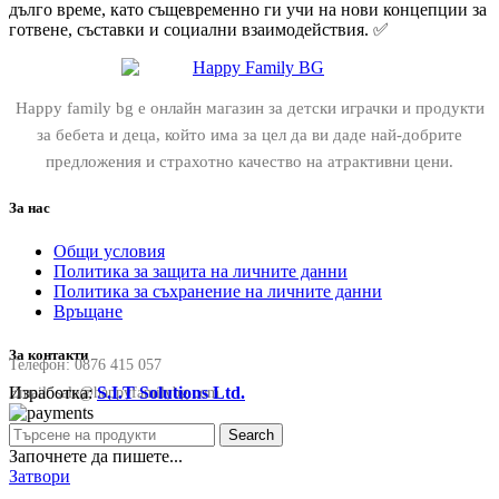
дълго време, като същевременно ги учи на нови концепции за
готвене, съставки и социални взаимодействия. ✅
Happy family bg е онлайн магазин за детски играчки и продукти
за бебета и деца, който има за цел да ви даде най-добрите
предложения и страхотно качество на атрактивни цени.
За нас
Общи условия
Политика за защита на личните данни
Политика за съхранение на личните данни
Връщане
За контакти
Телефон:
0876 415 057
Изработка:
S.I.T Solutions Ltd.
Email:
sale@happyfamilybg.com
Search
Започнете да пишете...
Затвори