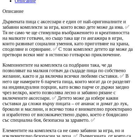
Описание
Описание
Дървената пица с аксесоари е един от най-оригиналните и
забавни комплекти за игра, които всяко дете може да има. ✅
Тя не само че ще стимулира въображението и креативността
на малките готвачи, но също така ще ги ангажира в игри,
които развиват социални умения, като приготвяне на храна,
споделяне и сервиране. ✅ С този комплект детето ще може да
претвори всеки миг в истинско готварско приключение.
Компонентите на комплекта са подбрани така, че да
позволяват на малкия готвач да създаде пица по собствено
желание, както и да включва всички любими съставки. ✅ В
него ще намерите 6 парчета пица, които могат да се разделят
на индивидуални порции, като всяко парче се държи заедно
чрез велкро, което позволява лесно и забавно рязане с
включените аксесоари. ✅ Детето може да избере какви
съставки да сложи върху пицата – от ананас и домат до лук,
броколи и маслини, и всичко това е внимателно проектирано
и изработено от висококачествено дърво, което е боядисано
със специална боя, безопасна за здравето. ✅
Елементите на комплекта са не само забавни за игра, но и
изключително безопасни за деца. ✅ Дървесината, от която са