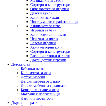
Музикални играчки
Сортери и конструктори
Образователни играчки
Детски кукли
Колички за кукли
Инструменти и работилници
Килимчета за игра
Играчки за баня
Коли, камиони, писти
Играчки за пясък
Ролеви играчки
Акумулаторни коли
Сортери и конструктори
Басейни с топки и тенти
Други детски играчки
Детска стая
Бебешки легла
Килимчета за игра
Детски мебели
Детски мебели от дърво
Детски мебели за градината
Кошари за спане и игра
Матраци и възглавници
Лампи и проектори
Дървени играчки