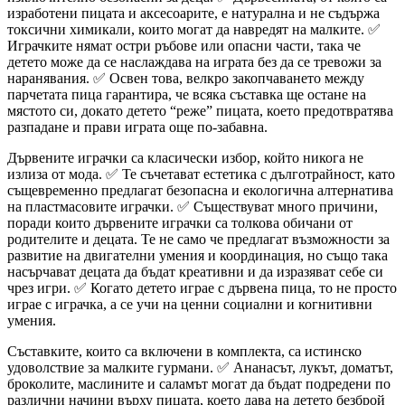
изработени пицата и аксесоарите, е натурална и не съдържа
токсични химикали, които могат да навредят на малките. ✅
Играчките нямат остри ръбове или опасни части, така че
детето може да се наслаждава на играта без да се тревожи за
наранявания. ✅ Освен това, велкро закопчаването между
парчетата пица гарантира, че всяка съставка ще остане на
мястото си, докато детето “реже” пицата, което предотвратява
разпадане и прави играта още по-забавна.
Дървените играчки са класически избор, който никога не
излиза от мода. ✅ Те съчетават естетика с дълготрайност, като
същевременно предлагат безопасна и екологична алтернатива
на пластмасовите играчки. ✅ Съществуват много причини,
поради които дървените играчки са толкова обичани от
родителите и децата. Те не само че предлагат възможности за
развитие на двигателни умения и координация, но също така
насърчават децата да бъдат креативни и да изразяват себе си
чрез игри. ✅ Когато детето играе с дървена пица, то не просто
играе с играчка, а се учи на ценни социални и когнитивни
умения.
Съставките, които са включени в комплекта, са истинско
удоволствие за малките гурмани. ✅ Ананасът, лукът, доматът,
броколите, маслините и саламът могат да бъдат подредени по
различни начини върху пицата, което дава на детето безброй