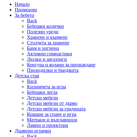
Начало
Промоции
За бебето
Back
Бебешки колички
Полезни уреди
Хранене и кърмене
Столчета за хранене
Баня и хигиена
Активни гимнастики
Люлки и шезлонги
Кенгура и колани за прохождане
Проходилки и бънджита
Детска стая
Back
Килимчета за игра
Бебешки легла
Детски мебели
Детски мебели от дърво
Детски мебели за градината
Кошари за спане и игра
Матраци и възглавници
Лампи и проектори
Дървени играчки
Back