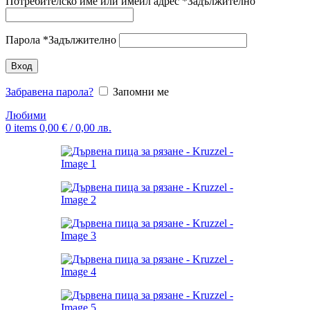
Потребителско име или имейл адрес
*
Задължително
Парола
*
Задължително
Вход
Забравена парола?
Запомни ме
Любими
0
items
0,00
€
/ 0,00 лв.