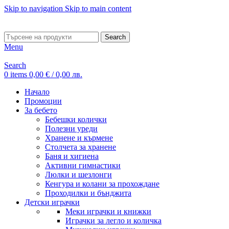
Skip to navigation
Skip to main content
ADD ANYTHING HERE OR JUST REMOVE IT…
Search
Menu
Search
0
items
0,00
€
/ 0,00 лв.
Начало
Промоции
За бебето
Бебешки колички
Полезни уреди
Хранене и кърмене
Столчета за хранене
Баня и хигиена
Активни гимнастики
Люлки и шезлонги
Кенгура и колани за прохождане
Проходилки и бънджита
Детски играчки
Меки играчки и книжки
Играчки за легло и количка