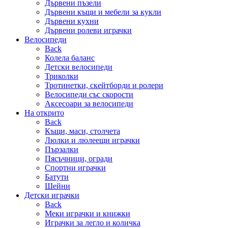
Дървени пъзели
Дървени къщи и мебели за кукли
Дървени кухни
Дървени ролеви играчки
Велосипеди
Back
Колела баланс
Детски велосипеди
Триколки
Тротинетки, скейтборди и ролери
Велосипеди със скорости
Аксесоари за велосипеди
На открито
Back
Къщи, маси, столчета
Люлки и люлеещи играчки
Пързалки
Пясъчници, огради
Спортни играчки
Батути
Шейни
Детски играчки
Back
Меки играчки и книжки
Играчки за легло и количка