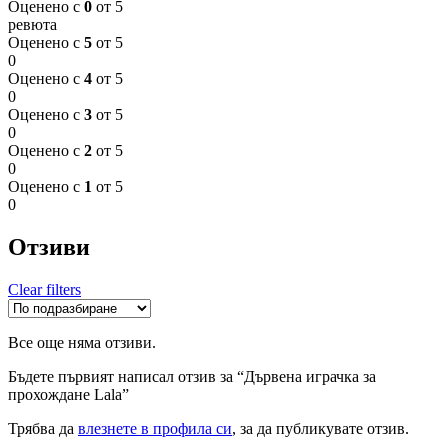
Оценено с
0
от 5
ревюта
Оценено с
5
от 5
0
Оценено с
4
от 5
0
Оценено с
3
от 5
0
Оценено с
2
от 5
0
Оценено с
1
от 5
0
Отзиви
Clear filters
Все още няма отзиви.
Бъдете първият написал отзив за “Дървена играчка за
прохождане Lala”
Трябва да
влезнете в профила си
, за да публикувате отзив.