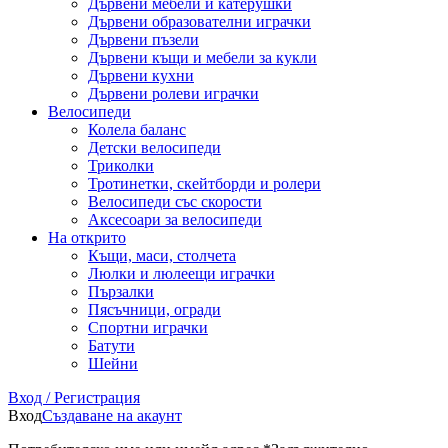
Дървени мебели и катерушки
Дървени образователни играчки
Дървени пъзели
Дървени къщи и мебели за кукли
Дървени кухни
Дървени ролеви играчки
Велосипеди
Колела баланс
Детски велосипеди
Триколки
Тротинетки, скейтборди и ролери
Велосипеди със скорости
Аксесоари за велосипеди
На открито
Къщи, маси, столчета
Люлки и люлеещи играчки
Пързалки
Пясъчници, огради
Спортни играчки
Батути
Шейни
Вход / Регистрация
Вход
Създаване на акаунт