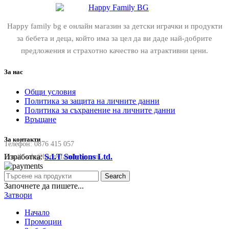
Happy family bg е онлайн магазин за детски играчки и продукти
за бебета и деца, който има за цел да ви даде най-добрите
предложения и страхотно качество на атрактивни цени.
За нас
Общи условия
Политика за защита на личните данни
Политика за съхранение на личните данни
Връщане
За контакти
Телефон:
0876 415 057
Изработка:
S.I.T Solutions Ltd.
Email:
sale@happyfamilybg.com
Search
Започнете да пишете...
Затвори
Начало
Промоции