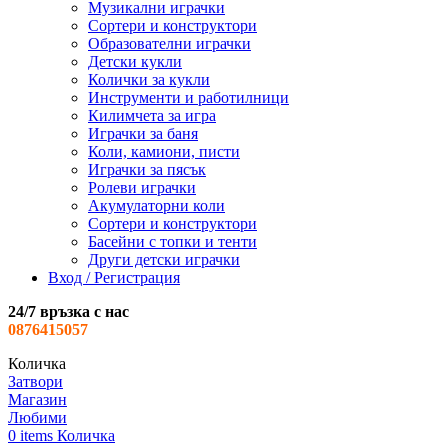
Музикални играчки
Сортери и конструктори
Образователни играчки
Детски кукли
Колички за кукли
Инструменти и работилници
Килимчета за игра
Играчки за баня
Коли, камиони, писти
Играчки за пясък
Ролеви играчки
Акумулаторни коли
Сортери и конструктори
Басейни с топки и тенти
Други детски играчки
Вход / Регистрация
24/7 връзка с нас
0876415057
Количка
Затвори
Магазин
Любими
0
items
Количка