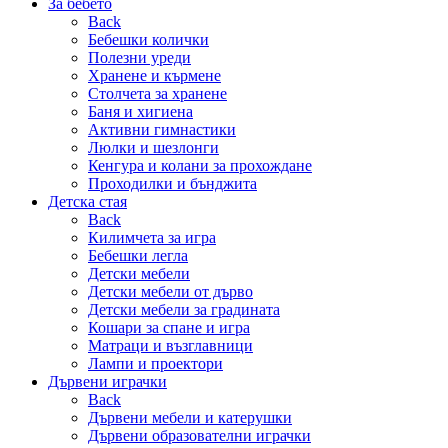
За бебето
Back
Бебешки колички
Полезни уреди
Хранене и кърмене
Столчета за хранене
Баня и хигиена
Активни гимнастики
Люлки и шезлонги
Кенгура и колани за прохождане
Проходилки и бънджита
Детска стая
Back
Килимчета за игра
Бебешки легла
Детски мебели
Детски мебели от дърво
Детски мебели за градината
Кошари за спане и игра
Матраци и възглавници
Лампи и проектори
Дървени играчки
Back
Дървени мебели и катерушки
Дървени образователни играчки