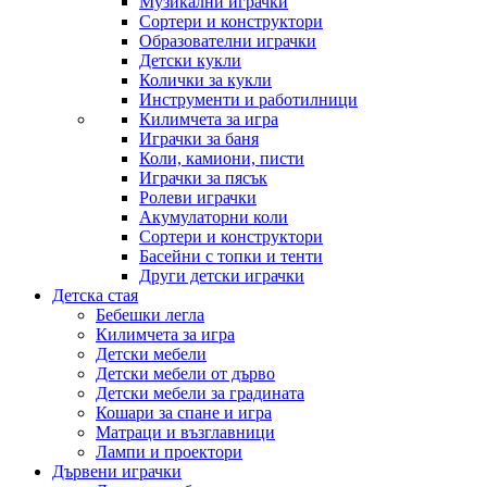
Музикални играчки
Сортери и конструктори
Образователни играчки
Детски кукли
Колички за кукли
Инструменти и работилници
Килимчета за игра
Играчки за баня
Коли, камиони, писти
Играчки за пясък
Ролеви играчки
Акумулаторни коли
Сортери и конструктори
Басейни с топки и тенти
Други детски играчки
Детска стая
Бебешки легла
Килимчета за игра
Детски мебели
Детски мебели от дърво
Детски мебели за градината
Кошари за спане и игра
Матраци и възглавници
Лампи и проектори
Дървени играчки