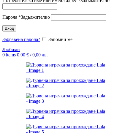
Потребителско име или имейл адрес
*
Задължително
Парола
*
Задължително
Вход
Забравена парола?
Запомни ме
Любими
0
items
0,00
€
/ 0,00 лв.