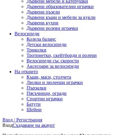
Дървени мебели и катерушки
Дървени образователни играчки
Дървени пъзели
Дървени къщи и мебели за кукли
Дървени кухни
Дървени ролеви играчки
Велосипеди
Колела баланс
Детски велосипеди
Триколки
Тротинетки, скейтборди и ролери
Велосипеди със скорости
Аксесоари за велосипеди
На открито
Къщи, маси, столчета
Люлки и люлеещи играчки
Пързалки
Пясъчници, огради
Спортни играчки
Батути
Шейни
Вход / Регистрация
Вход
Създаване на акаунт