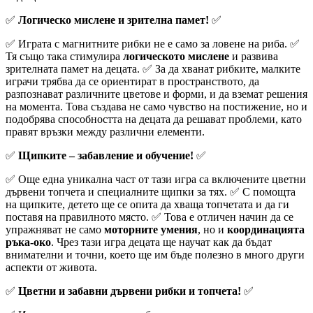
✅
Логическо мислене и зрителна памет!
✅
✅ Играта с магнитните рибки не е само за ловене на риба. ✅
Тя също така стимулира
логическото мислене
и развива
зрителната памет на децата. ✅ За да хванат рибките, малките
играчи трябва да се ориентират в пространството, да
разпознават различните цветове и форми, и да вземат решения
на момента. Това създава не само чувство на постижение, но и
подобрява способността на децата да решават проблеми, като
правят връзки между различни елементи.
✅
Щипките – забавление и обучение!
✅
✅ Още една уникална част от тази игра са включените цветни
дървени топчета и специалните щипки за тях. ✅ С помощта
на щипките, детето ще се опита да хваща топчетата и да ги
поставя на правилното място. ✅ Това е отличен начин да се
упражняват не само
моторните умения
, но и
координацията
ръка-око
. Чрез тази игра децата ще научат как да бъдат
внимателни и точни, което ще им бъде полезно в много други
аспекти от живота.
✅
Цветни и забавни дървени рибки и топчета!
✅