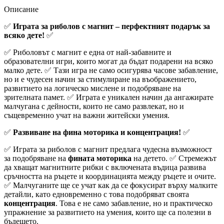
Описание
✅
Играта за риболов с магнит – перфектният подарък за
всяко дете!
✅
✅ Риболовът с магнит е една от най-забавните и
образователни игри, които могат да бъдат подарени на всяко
малко дете. ✅ Тази игра не само осигурява часове забавление,
но и е чудесен начин за стимулиране на въображението,
развитието на логическо мислене и подобряване на
зрителната памет. ✅ Играта е уникален начин да ангажирате
малчугана с дейности, които не само развлекат, но и
същевременно учат на важни житейски умения.
✅
Развиване на фина моторика и концентрация!
✅
✅ Играта за риболов с магнит предлага чудесна възможност
за подобряване на
фината моторика
на детето. ✅ Стремежът
да хващат магнитните рибки с включената въдица развива
сръчността на ръцете и координацията между ръцете и очите.
✅ Малчуганите ще се учат как да се фокусират върху малките
детайли, като едновременно с това подобряват своята
концентрация
. Това е не само забавление, но и практическо
упражнение за развитието на умения, които ще са полезни в
бъдещето.