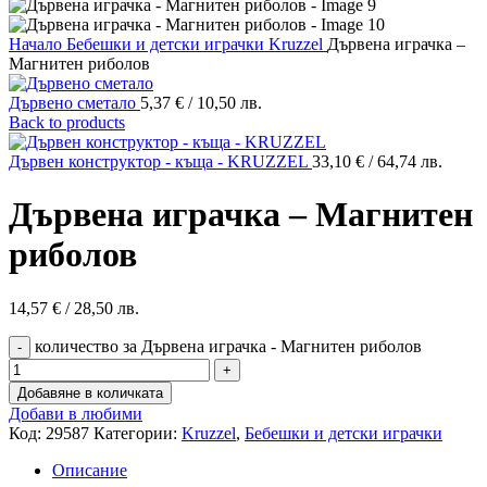
Начало
Бебешки и детски играчки
Kruzzel
Дървена играчка –
Магнитен риболов
Дървено сметало
5,37
€
/ 10,50 лв.
Back to products
Дървен конструктор - къща - KRUZZEL
33,10
€
/ 64,74 лв.
Дървена играчка – Магнитен
риболов
14,57
€
/ 28,50 лв.
количество за Дървена играчка - Магнитен риболов
Добавяне в количката
Добави в любими
Код:
29587
Категории:
Kruzzel
,
Бебешки и детски играчки
Описание