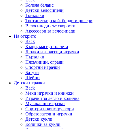
Колела баланс
Детски велосипеди
Триколки
Тротинетки, скейтборди и ролери
Велосипеди със скорости
Аксесоари за велосипеди
На открито
Back
Къщи, маси, столчета
Люлки и люлеещи играчки
Пързалки
Пясъчници, огради
Спортни играчки
Батути
Шейни
Детски играчки
Back
Меки играчки и книжки
Играчки за легло и количка
Музикални играчки
Сортери и конструктори
Образователни играчки
Детски кукли
Колички за кукли