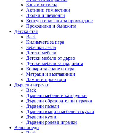
Баня и хигиена
Активни гимнастики
Люлки и шезлонги
Кенгура и колани за прохождане
Проходилки и бънджита
Детска стая
Back
Килимчета за игра
Бебешки легла
Детски мебели
Детски мебели от дърво
Детски мебели за градината
Кошари за спане и игра
Матраци и възглавници
Лампи и проектори
Дървени играчки
Back
Дървени мебели и катерушки
Дървени образователни играчки
Дървени пъзели
Дървени къщи и мебели за кукли
Дървени кухни
Дървени ролеви играчки
Велосипеди
Back