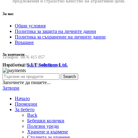
предложения и страхотно качество на атрактивни цени.
За нас
Общи условия
Политика за защита на личните данни
Политика за съхранение на личните данни
Връщане
За контакти
Телефон:
0876 415 057
Изработка:
S.I.T Solutions Ltd.
Email:
sale@happyfamilybg.com
Search
Започнете да пишете...
Затвори
Начало
Промоции
За бебето
Back
Бебешки колички
Полезни уреди
Хранене и кърмене
Столчета за хранене