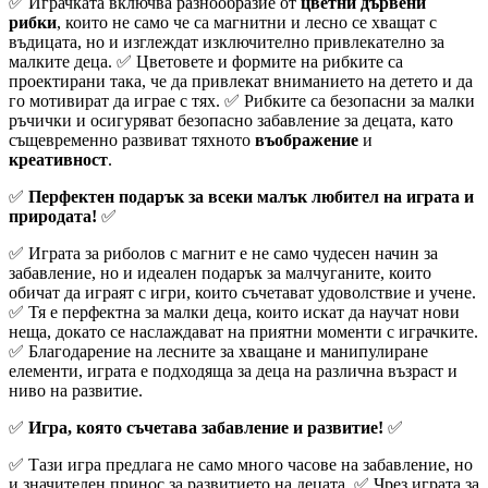
✅ Играчката включва разнообразие от
цветни дървени
рибки
, които не само че са магнитни и лесно се хващат с
въдицата, но и изглеждат изключително привлекателно за
малките деца. ✅ Цветовете и формите на рибките са
проектирани така, че да привлекат вниманието на детето и да
го мотивират да играе с тях. ✅ Рибките са безопасни за малки
ръчички и осигуряват безопасно забавление за децата, като
същевременно развиват тяхното
въображение
и
креативност
.
✅
Перфектен подарък за всеки малък любител на играта и
природата!
✅
✅ Играта за риболов с магнит е не само чудесен начин за
забавление, но и идеален подарък за малчуганите, които
обичат да играят с игри, които съчетават удоволствие и учене.
✅ Тя е перфектна за малки деца, които искат да научат нови
неща, докато се наслаждават на приятни моменти с играчките.
✅ Благодарение на лесните за хващане и манипулиране
елементи, играта е подходяща за деца на различна възраст и
ниво на развитие.
✅
Игра, която съчетава забавление и развитие!
✅
✅ Тази игра предлага не само много часове на забавление, но
и значителен принос за развитието на децата. ✅ Чрез играта за