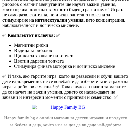
риболов с магнит малчуганите ще научат важни умения,
които ще им помогнат в тяхното бъдещо развитие. ✅ Играта
не само развлекателна, но и изключително полезна за
стимулиране на
интелектуални умения
, като концентрация,
наблюдателност и логическо мислене.
✅
Комплектът включва:
✅
Магнитни рибки
Въдица за риболов
Щипки за хващане на топчета
Цветни дървени топчета
Стимулира фината моторика и логическо мислене
✅ И така, ако търсите игра, която да развесели и обучи вашето
дете едновременно, не се колебайте да изберете тази страхотна
игра за риболов с магнит! ✅ Това е чудесен начин за малките
да се научат на важни умения, докато се наслаждават на
забавни и интересни моменти с приятели и семейство. ✅
Happy family bg е онлайн магазин за детски играчки и продукти
за бебета и деца, който има за цел да ви даде най-добрите