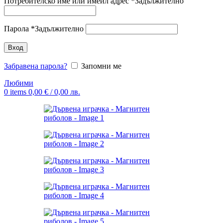
Потребителско име или имейл адрес
*
Задължително
Парола
*
Задължително
Вход
Забравена парола?
Запомни ме
Любими
0
items
0,00
€
/ 0,00 лв.