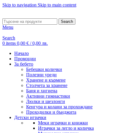
Skip to navigation
Skip to main content
ADD ANYTHING HERE OR JUST REMOVE IT…
Search
Menu
Search
0
items
0,00
€
/ 0,00 лв.
Начало
Промоции
За бебето
Бебешки колички
Полезни уреди
Хранене и кърмене
Столчета за хранене
Баня и хигиена
Активни гимнастики
Люлки и шезлонги
Кенгура и колани за прохождане
Проходилки и бънджита
Детски играчки
Меки играчки и книжки
Играчки за легло и количка