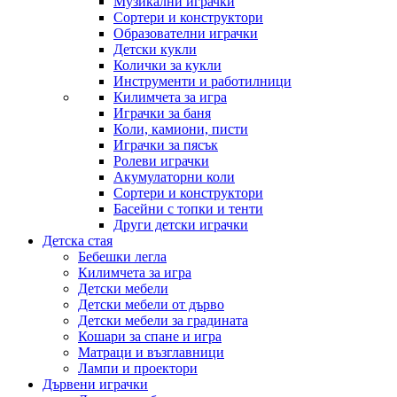
Музикални играчки
Сортери и конструктори
Образователни играчки
Детски кукли
Колички за кукли
Инструменти и работилници
Килимчета за игра
Играчки за баня
Коли, камиони, писти
Играчки за пясък
Ролеви играчки
Акумулаторни коли
Сортери и конструктори
Басейни с топки и тенти
Други детски играчки
Детска стая
Бебешки легла
Килимчета за игра
Детски мебели
Детски мебели от дърво
Детски мебели за градината
Кошари за спане и игра
Матраци и възглавници
Лампи и проектори
Дървени играчки