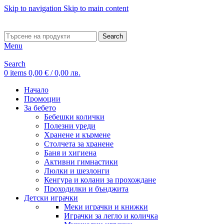
Skip to navigation
Skip to main content
ADD ANYTHING HERE OR JUST REMOVE IT…
Search
Menu
Search
0
items
0,00
€
/ 0,00 лв.
Начало
Промоции
За бебето
Бебешки колички
Полезни уреди
Хранене и кърмене
Столчета за хранене
Баня и хигиена
Активни гимнастики
Люлки и шезлонги
Кенгура и колани за прохождане
Проходилки и бънджита
Детски играчки
Меки играчки и книжки
Играчки за легло и количка