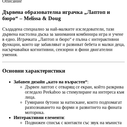
Описание
Дървена образователна играчка „Лаптоп и
бюро“ – Melissa & Doug
Създадена специално за най-малките изследователи, тази
дървена настолна дъска за занимания комбинира игра и учене
в едно. Играчката „Лаптоп и бюро“ е пълна с интерактивни
функции, които ще забавляват и развиват бебета и малки деца,
насърчавайки когнитивни, сензорни и фини двигателни
умения.
Основни характеристики
Забавен дизайн „като на възрастен“
:
Дървен лаптоп с отварящ се екран, който разкрива
огледало Peekaboo за стимулиране на интереса към
лица.
Гумирани бутони за натискане, които подпомагат
разпознаването на форми и развитието на фината
моторика.
Интерактивни елементи
:
Подвижен списък с контакти със звук на мъниста