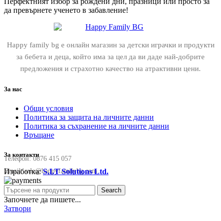
Перфектният избор за рождени дни, празници или просто за
да превърнете ученето в забавление!
Happy family bg е онлайн магазин за детски играчки и продукти
за бебета и деца, който има за цел да ви даде най-добрите
предложения и страхотно качество на атрактивни цени.
За нас
Общи условия
Политика за защита на личните данни
Политика за съхранение на личните данни
Връщане
За контакти
Телефон:
0876 415 057
Изработка:
S.I.T Solutions Ltd.
Email:
sale@happyfamilybg.com
Search
Започнете да пишете...
Затвори