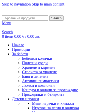
Skip to navigation
Skip to main content
ADD ANYTHING HERE OR JUST REMOVE IT…
Search
Menu
Search
0
items
0,00
€
/ 0,00 лв.
Начало
Промоции
За бебето
Бебешки колички
Полезни уреди
Хранене и кърмене
Столчета за хранене
Баня и хигиена
Активни гимнастики
Люлки и шезлонги
Кенгура и колани за прохождане
Проходилки и бънджита
Детски играчки
Меки играчки и книжки
Играчки за легло и количка