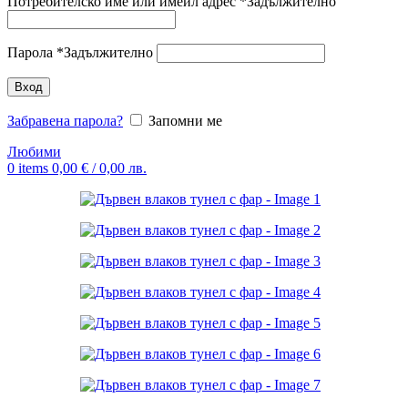
Потребителско име или имейл адрес
*
Задължително
Парола
*
Задължително
Вход
Забравена парола?
Запомни ме
Любими
0
items
0,00
€
/ 0,00 лв.