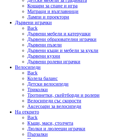
Детски мебели за градината
Кошари за спане и игра
Матраци и възглавници
Лампи и проектори
Дървени играчки
Back
Дървени мебели и катерушки
Дървени образователни играчки
Дървени пъзели
Дървени къщи и мебели за кукли
Дървени кухни
Дървени ролеви играчки
Велосипеди
Back
Колела баланс
Детски велосипеди
Триколки
Тротинетки, скейтборди и ролери
Велосипеди със скорости
Аксесоари за велосипеди
На открито
Back
Къщи, маси, столчета
Люлки и люлеещи играчки
Пързалки