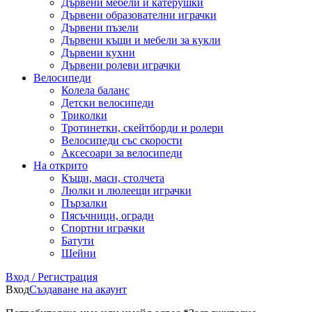
Дървени мебели и катерушки
Дървени образователни играчки
Дървени пъзели
Дървени къщи и мебели за кукли
Дървени кухни
Дървени ролеви играчки
Велосипеди
Колела баланс
Детски велосипеди
Триколки
Тротинетки, скейтборди и ролери
Велосипеди със скорости
Аксесоари за велосипеди
На открито
Къщи, маси, столчета
Люлки и люлеещи играчки
Пързалки
Пясъчници, огради
Спортни играчки
Батути
Шейни
Вход / Регистрация
Вход
Създаване на акаунт