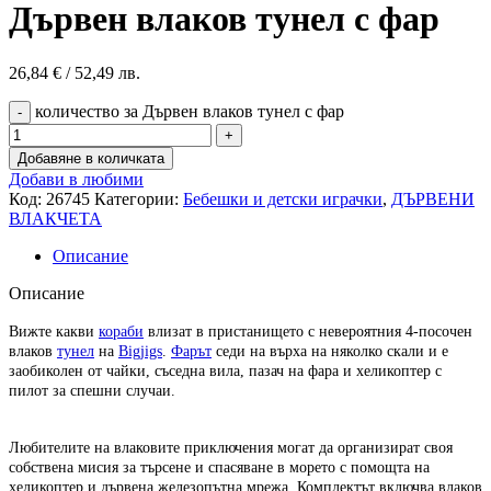
Дървен влаков тунел с фар
26,84
€
/ 52,49 лв.
количество за Дървен влаков тунел с фар
Добавяне в количката
Добави в любими
Код:
26745
Категории:
Бебешки и детски играчки
,
ДЪРВЕНИ
ВЛАКЧЕТА
Описание
Описание
Вижте какви
кораби
влизат в пристанището с невероятния 4-посочен
влаков
тунел
на
Bigjigs
.
Фарът
седи на върха на няколко скали и е
заобиколен от чайки, съседна вила, пазач на фара и хеликоптер с
пилот за спешни случаи.
Любителите на влаковите приключения могат да организират своя
собствена мисия за търсене и спасяване в морето с помощта на
хеликоптер и дървена железопътна мрежа. Комплектът включва влаков