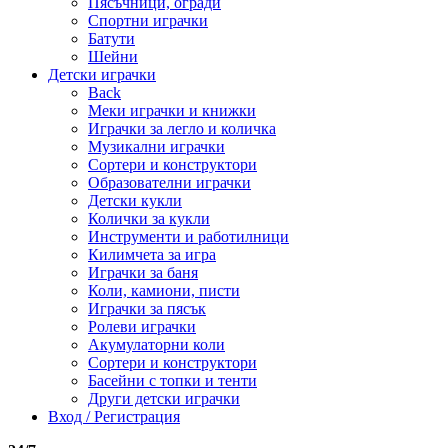
Пясъчници, огради
Спортни играчки
Батути
Шейни
Детски играчки
Back
Меки играчки и книжки
Играчки за легло и количка
Музикални играчки
Сортери и конструктори
Образователни играчки
Детски кукли
Колички за кукли
Инструменти и работилници
Килимчета за игра
Играчки за баня
Коли, камиони, писти
Играчки за пясък
Ролеви играчки
Акумулаторни коли
Сортери и конструктори
Басейни с топки и тенти
Други детски играчки
Вход / Регистрация