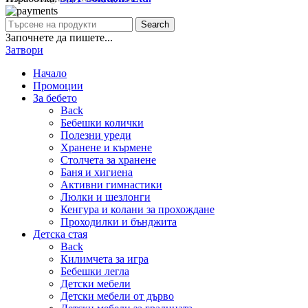
Search
Започнете да пишете...
Затвори
Начало
Промоции
За бебето
Back
Бебешки колички
Полезни уреди
Хранене и кърмене
Столчета за хранене
Баня и хигиена
Активни гимнастики
Люлки и шезлонги
Кенгура и колани за прохождане
Проходилки и бънджита
Детска стая
Back
Килимчета за игра
Бебешки легла
Детски мебели
Детски мебели от дърво