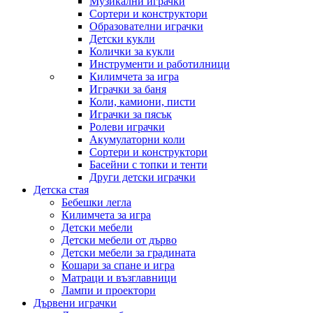
Музикални играчки
Сортери и конструктори
Образователни играчки
Детски кукли
Колички за кукли
Инструменти и работилници
Килимчета за игра
Играчки за баня
Коли, камиони, писти
Играчки за пясък
Ролеви играчки
Акумулаторни коли
Сортери и конструктори
Басейни с топки и тенти
Други детски играчки
Детска стая
Бебешки легла
Килимчета за игра
Детски мебели
Детски мебели от дърво
Детски мебели за градината
Кошари за спане и игра
Матраци и възглавници
Лампи и проектори
Дървени играчки