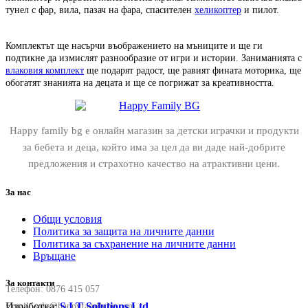
тунел с фар, вила, пазач на фара, спасителен
хеликоптер
и пилот.
Комплектът ще насърчи въображението на мъниците и ще ги
подтикне да измислят разнообразие от игри и истории. Заниманията с
влаковия комплект
ще подарят радост, ще равият фината моторика, ще
обогатят знанията на децата и ще се погрижат за креативността.
Happy family bg е онлайн магазин за детски играчки и продукти
за бебета и деца, който има за цел да ви даде най-добрите
предложения и страхотно качество на атрактивни цени.
За нас
Общи условия
Политика за защита на личните данни
Политика за съхранение на личните данни
Връщане
За контакти
Телефон:
0876 415 057
Изработка:
S.I.T Solutions Ltd.
Email:
sale@happyfamilybg.com