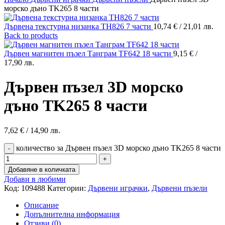
морско дъно TK265 8 части
Дървена текстурна низанка TH826 7 части
10,74
€
/ 21,01 лв.
Back to products
Дървен магнитен пъзел Танграм TF642 18 части
9,15
€
/
17,90 лв.
Дървен пъзел 3D морско
дъно TK265 8 части
7,62
€
/ 14,90 лв.
количество за Дървен пъзел 3D морско дъно TK265 8 части
Добавяне в количката
Добави в любими
Код:
109488
Категории:
Дървени играчки
,
Дървени пъзели
Описание
Допълнителна информация
Отзиви (0)