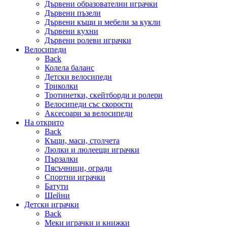
Дървени образователни играчки
Дървени пъзели
Дървени къщи и мебели за кукли
Дървени кухни
Дървени ролеви играчки
Велосипеди
Back
Колела баланс
Детски велосипеди
Триколки
Тротинетки, скейтборди и ролери
Велосипеди със скорости
Аксесоари за велосипеди
На открито
Back
Къщи, маси, столчета
Люлки и люлеещи играчки
Пързалки
Пясъчници, огради
Спортни играчки
Батути
Шейни
Детски играчки
Back
Меки играчки и книжки