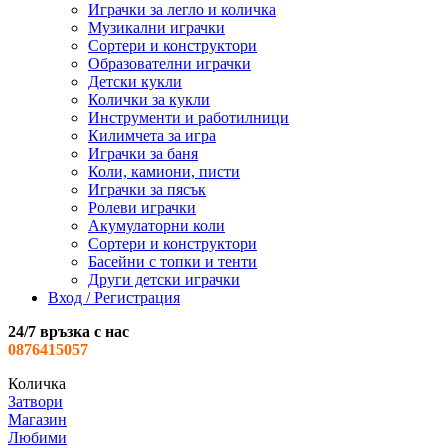
Играчки за легло и количка
Музикални играчки
Сортери и конструктори
Образователни играчки
Детски кукли
Колички за кукли
Инструменти и работилници
Килимчета за игра
Играчки за баня
Коли, камиони, писти
Играчки за пясък
Ролеви играчки
Акумулаторни коли
Сортери и конструктори
Басейни с топки и тенти
Други детски играчки
Вход / Регистрация
24/7 връзка с нас
0876415057
Количка
Затвори
Магазин
Любими