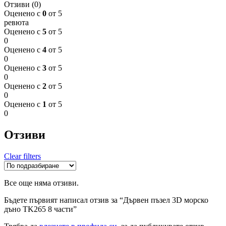
Отзиви (0)
Оценено с
0
от 5
ревюта
Оценено с
5
от 5
0
Оценено с
4
от 5
0
Оценено с
3
от 5
0
Оценено с
2
от 5
0
Оценено с
1
от 5
0
Отзиви
Clear filters
Все още няма отзиви.
Бъдете първият написал отзив за “Дървен пъзел 3D морско
дъно TK265 8 части”