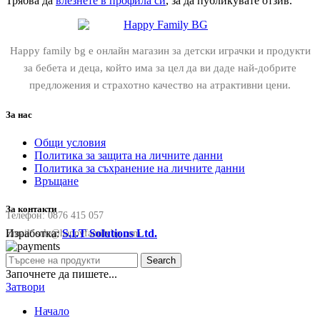
Трябва да
влезнете в профила си
, за да публикувате отзив.
Happy family bg е онлайн магазин за детски играчки и продукти
за бебета и деца, който има за цел да ви даде най-добрите
предложения и страхотно качество на атрактивни цени.
За нас
Общи условия
Политика за защита на личните данни
Политика за съхранение на личните данни
Връщане
За контакти
Телефон:
0876 415 057
Изработка:
S.I.T Solutions Ltd.
Email:
sale@happyfamilybg.com
Search
Започнете да пишете...
Затвори
Начало