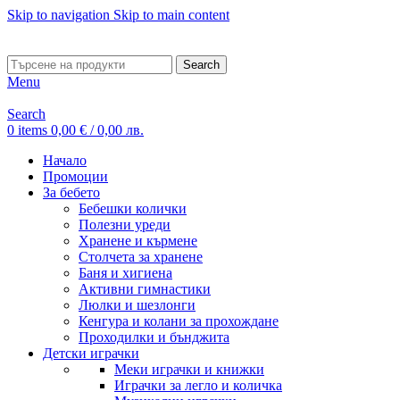
Skip to navigation
Skip to main content
ADD ANYTHING HERE OR JUST REMOVE IT…
Search
Menu
Search
0
items
0,00
€
/ 0,00 лв.
Начало
Промоции
За бебето
Бебешки колички
Полезни уреди
Хранене и кърмене
Столчета за хранене
Баня и хигиена
Активни гимнастики
Люлки и шезлонги
Кенгура и колани за прохождане
Проходилки и бънджита
Детски играчки
Меки играчки и книжки
Играчки за легло и количка