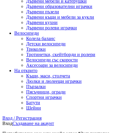
Дървени мебели и катерушки
Дървени образователни играчки
Дървени пъзели
Дървени къщи и мебели за кукли
Дървени кухни
Дървени ролеви играчки
Велосипеди
Колела баланс
Детски велосипеди
Триколки
Тротинетки, скейтборди и ролери
Велосипеди със скорости
Аксесоари за велосипеди
На открито
Къщи, маси, столчета
Люлки и люлеещи играчки
Пързалки
Пясъчници, огради
Спортни играчки
Батути
Шейни
Вход / Регистрация
Вход
Създаване на акаунт