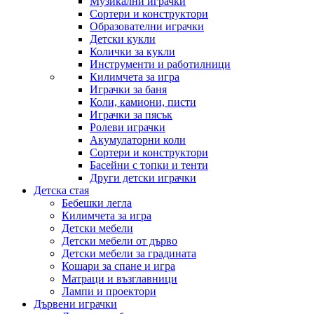
Музикални играчки
Сортери и конструктори
Образователни играчки
Детски кукли
Колички за кукли
Инструменти и работилници
Килимчета за игра
Играчки за баня
Коли, камиони, писти
Играчки за пясък
Ролеви играчки
Акумулаторни коли
Сортери и конструктори
Басейни с топки и тенти
Други детски играчки
Детска стая
Бебешки легла
Килимчета за игра
Детски мебели
Детски мебели от дърво
Детски мебели за градината
Кошари за спане и игра
Матраци и възглавници
Лампи и проектори
Дървени играчки