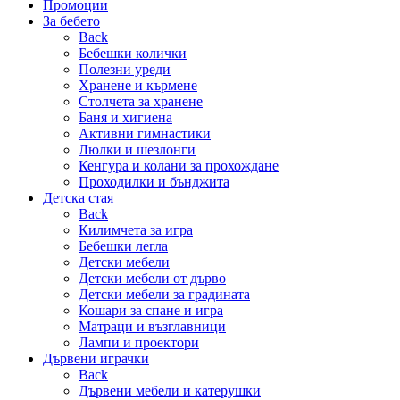
Промоции
За бебето
Back
Бебешки колички
Полезни уреди
Хранене и кърмене
Столчета за хранене
Баня и хигиена
Активни гимнастики
Люлки и шезлонги
Кенгура и колани за прохождане
Проходилки и бънджита
Детска стая
Back
Килимчета за игра
Бебешки легла
Детски мебели
Детски мебели от дърво
Детски мебели за градината
Кошари за спане и игра
Матраци и възглавници
Лампи и проектори
Дървени играчки
Back
Дървени мебели и катерушки