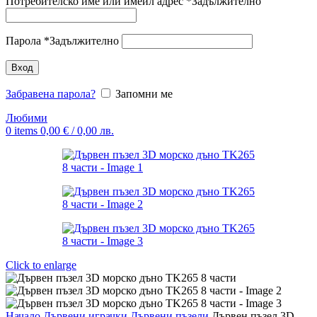
Потребителско име или имейл адрес
*
Задължително
Парола
*
Задължително
Вход
Забравена парола?
Запомни ме
Любими
0
items
0,00
€
/ 0,00 лв.
Click to enlarge
Начало
Дървени играчки
Дървени пъзели
Дървен пъзел 3D