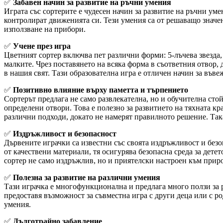
✅
Забавен начин за развитие на ръчни умения
Играта със сортерите е чудесен начин за развитие на ръчни уме
контролират движенията си. Тези умения са от решаващо значен
използване на прибори.
✅
Учене през игра
Цветният сортер включва пет различни форми: 5-лъчева звезда, 
малките. Чрез поставянето на всяка форма в съответния отвор, 
в нашия свят. Тази образователна игра е отличен начин за въве
✅
Позитивно влияние върху паметта и търпението
Сортерът предлага не само развлекателна, но и обучителна сто
определени отвори. Това е полезно за развитието на тяхната кр
различни подходи, докато не намерят правилното решение. Так
✅
Издръжливост и безопасност
Дървените играчки са известни със своята издръжливост и безоп
от качествени материали, тя осигурява безопасна среда за детет
сортер не само издръжлив, но и приятелски настроен към приро
✅
Полезна за развитие на различни умения
Тази играчка е многофункционална и предлага много ползи за р
предоставя възможност за съвместна игра с други деца или с р
умения.
✅
Дълготрайно забавление