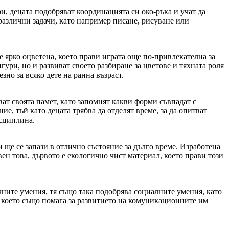
и, децата подобряват координацията си око-ръка и учат да
различни задачи, като например писане, рисуване или
е ярко оцветена, което прави играта още по-привлекателна за
гури, но и развиват своето разбиране за цветове и тяхната роля
зно за всяко дете на ранна възраст.
ват своята памет, като запомнят какви форми съвпадат с
ие, тъй като децата трябва да отделят време, за да опитват
исциплина.
и ще се запази в отлично състояние за дълго време. Изработена
свен това, дървото е екологично чист материал, което прави този
чните умения, тя също така подобрява социалните умения, като
, което също помага за развитието на комуникационните им