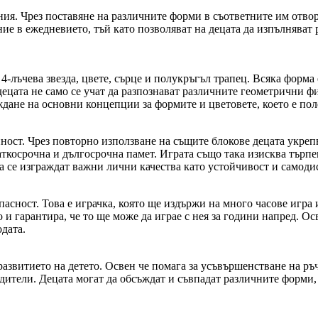
ния. Чрез поставяне на различните форми в съответните им отвор
ие в ежедневието, тъй като позволяват на децата да изпълняват 
4-лъчева звезда, цвете, сърце и полукръгъл трапец. Всяка форма 
децата не само се учат да разпознават различните геометрични фи
ждане на основни концепции за формите и цветовете, което е поле
йност. Чрез повторно използване на същите блокове децата укреп
аткосрочна и дългосрочна памет. Играта също така изисква търпен
а се изграждат важни лични качества като устойчивост и самод
асност. Това е играчка, която ще издържи на много часове игра 
о и гарантира, че то ще може да играе с нея за години напред. О
дата.
азвитието на детето. Освен че помага за усъвършенстване на ръ
одители. Децата могат да обсъждат и съвпадат различните форми