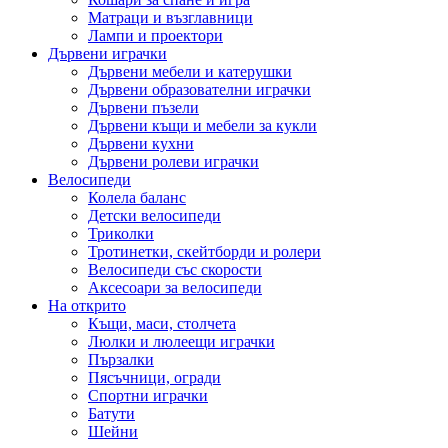
Матраци и възглавници
Лампи и проектори
Дървени играчки
Дървени мебели и катерушки
Дървени образователни играчки
Дървени пъзели
Дървени къщи и мебели за кукли
Дървени кухни
Дървени ролеви играчки
Велосипеди
Колела баланс
Детски велосипеди
Триколки
Тротинетки, скейтборди и ролери
Велосипеди със скорости
Аксесоари за велосипеди
На открито
Къщи, маси, столчета
Люлки и люлеещи играчки
Пързалки
Пясъчници, огради
Спортни играчки
Батути
Шейни