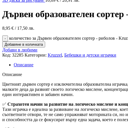
3D дъска за рисуване
10,69
€
/ 20,91 лв.
Дървен образователен сортер 
8,95
€
/ 17,50 лв.
количество за Дървен образователен сортер - риболов - Kruz
Добавяне в количката
Добави в любими
Код:
32285
Категории:
Kruzzel
,
Бебешки и детски играчки
Описание
Описание
Цветният дървен сортер е изключителна образователна играчка, 
малките деца да развият своето логическо мислене, концентрац
един интерактивен и забавен начин.
✅
Страхотен начин за развитие на логическо мислене и кон
Тази играчка е идеална за развиване на логическо мислене, кое
съответните отвори, те не само упражняват моториката си, но и
и способността да се фокусират върху една задача, което е пол