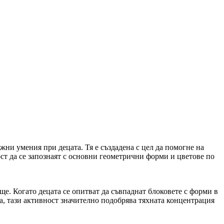
жни умения при децата. Тя е създадена с цел да помогне на
ст да се запознаят с основни геометрични форми и цветове по
еще. Когато децата се опитват да съвпаднат блоковете с форми в
ва, тази активност значително подобрява тяхната концентрация