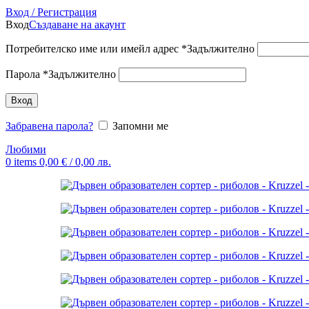
Вход / Регистрация
Вход
Създаване на акаунт
Потребителско име или имейл адрес
*
Задължително
Парола
*
Задължително
Вход
Забравена парола?
Запомни ме
Любими
0
items
0,00
€
/ 0,00 лв.