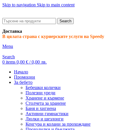
Skip to navigation
Skip to main content
ADD ANYTHING HERE OR JUST REMOVE IT…
Search
Доставка
В цялата страна с куриерските услуги на Speedy
Menu
Search
0
items
0,00
€
/ 0,00 лв.
Начало
Промоции
За бебето
Бебешки колички
Полезни уреди
Хранене и кърмене
Столчета за хранене
Баня и хигиена
Активни гимнастики
Люлки и шезлонги
Кенгура и колани за прохождане
Проходилки и бънджита