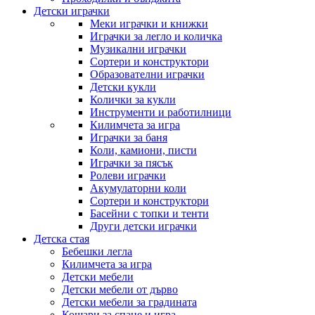
Детски играчки
Меки играчки и книжки
Играчки за легло и количка
Музикални играчки
Сортери и конструктори
Образователни играчки
Детски кукли
Колички за кукли
Инструменти и работилници
Килимчета за игра
Играчки за баня
Коли, камиони, писти
Играчки за пясък
Ролеви играчки
Акумулаторни коли
Сортери и конструктори
Басейни с топки и тенти
Други детски играчки
Детска стая
Бебешки легла
Килимчета за игра
Детски мебели
Детски мебели от дърво
Детски мебели за градината
Кошари за спане и игра