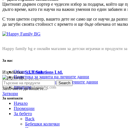
Цветният дървен сортер е чудесен избор за подарък, който ще п
дълго време, като ги научи на важни умения по един забавен и
С този цветен сортер, вашето дете не само ще се научи да разп
да загуби своята стойност с времето и ще бъде обичана от мал
Happy family bg е онлайн магазин за детски играчки и продукти за
За нас
Общи условия
Изработка:
S.I.T Solutions Ltd.
Политика за защита на личните данни
Телефон:
0876 415 057
Политика за съхранение на личните данни
Search
Връщане
Email:
sale@happyfamilybg.com
Започнете да пишете...
Затвори
За контакти
Начало
Промоции
За бебето
Back
Бебешки колички