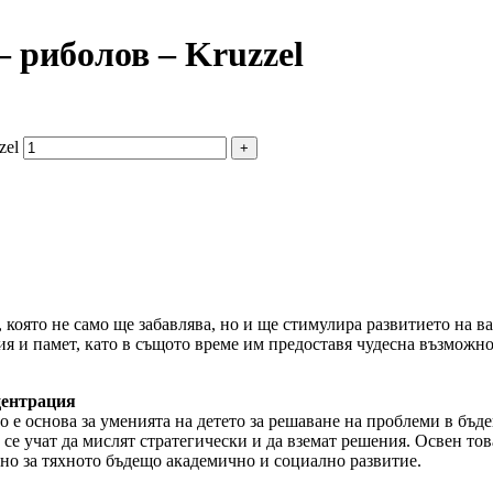
– риболов – Kruzzel
zel
която не само ще забавлява, но и ще стимулира развитието на ва
ия и памет, като в същото време им предоставя чудесна възможно
центрация
то е основа за уменията на детето за решаване на проблеми в бъд
 се учат да мислят стратегически и да вземат решения. Освен то
езно за тяхното бъдещо академично и социално развитие.