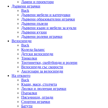
Лампи и проектори
Дървени играчки
Back
Дървени мебели и катерушки
Дървени образователни играчки
Дървени пъзели
Дървени къщи и мебели за кукли
Дървени кухни
Дървени ролеви играчки
Велосипеди
Back
Колела баланс
Детски велосипеди
Триколки
Тротинетки, скейтборди и ролери
Велосипеди със скорости
Аксесоари за велосипеди
На открито
Back
Къщи, маси, столчета
Люлки и люлеещи играчки
Пързалки
Пясъчници, огради
Спортни играчки
Батути