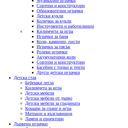
Музикални играчки
Сортери и конструктори
Образователни играчки
Детски кукли
Колички за кукли
Инструменти и работилници
Килимчета за игра
Играчки за баня
Коли, камиони, писти
Играчки за пясък
Ролеви играчки
Акумулаторни коли
Сортери и конструктори
Басейни с топки и тенти
Други детски играчки
Детска стая
Бебешки легла
Килимчета за игра
Детски мебели
Детски мебели от дърво
Детски мебели за градината
Кошари за спане и игра
Матраци и възглавници
Лампи и проектори
Дървени играчки