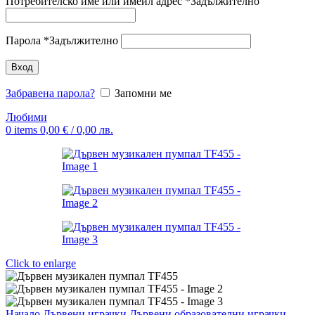
Потребителско име или имейл адрес
*
Задължително
Парола
*
Задължително
Вход
Забравена парола?
Запомни ме
Любими
0
items
0,00
€
/ 0,00 лв.
Click to enlarge
Начало
Дървени играчки
Дървени образователни играчки