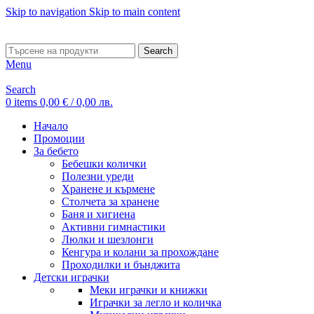
Skip to navigation
Skip to main content
ADD ANYTHING HERE OR JUST REMOVE IT…
Search
Menu
Search
0
items
0,00
€
/ 0,00 лв.
Начало
Промоции
За бебето
Бебешки колички
Полезни уреди
Хранене и кърмене
Столчета за хранене
Баня и хигиена
Активни гимнастики
Люлки и шезлонги
Кенгура и колани за прохождане
Проходилки и бънджита
Детски играчки
Меки играчки и книжки
Играчки за легло и количка