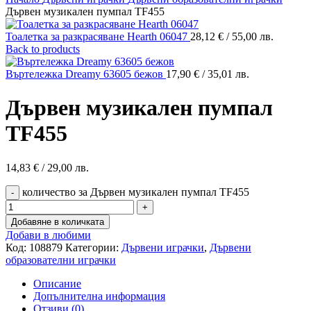
Дървен музикален пумпал TF455
Тоалетка за разкрасяване Hearth 06047
28,12
€
/ 55,00 лв.
Back to products
Въртележка Dreamy 63605 бежов
17,90
€
/ 35,01 лв.
Дървен музикален пумпал
TF455
14,83
€
/ 29,00 лв.
количество за Дървен музикален пумпал TF455
Добавяне в количката
Добави в любими
Код:
108879
Категории:
Дървени играчки
,
Дървени
образователни играчки
Описание
Допълнителна информация
Отзиви (0)