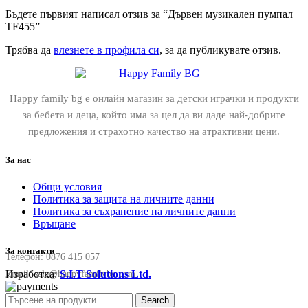
Бъдете първият написал отзив за “Дървен музикален пумпал
TF455”
Трябва да
влезнете в профила си
, за да публикувате отзив.
Happy family bg е онлайн магазин за детски играчки и продукти
за бебета и деца, който има за цел да ви даде най-добрите
предложения и страхотно качество на атрактивни цени.
За нас
Общи условия
Политика за защита на личните данни
Политика за съхранение на личните данни
Връщане
За контакти
Телефон:
0876 415 057
Изработка:
S.I.T Solutions Ltd.
Email:
sale@happyfamilybg.com
Search