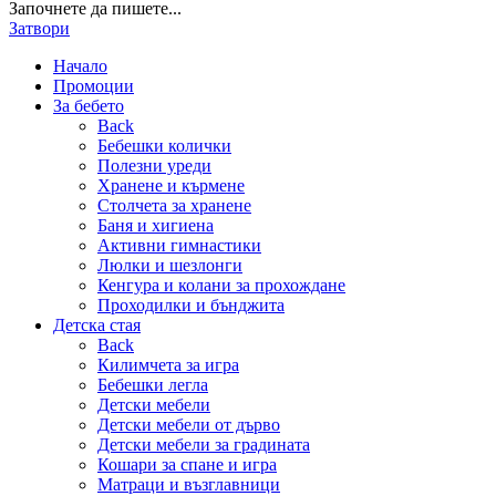
Започнете да пишете...
Затвори
Начало
Промоции
За бебето
Back
Бебешки колички
Полезни уреди
Хранене и кърмене
Столчета за хранене
Баня и хигиена
Активни гимнастики
Люлки и шезлонги
Кенгура и колани за прохождане
Проходилки и бънджита
Детска стая
Back
Килимчета за игра
Бебешки легла
Детски мебели
Детски мебели от дърво
Детски мебели за градината
Кошари за спане и игра
Матраци и възглавници