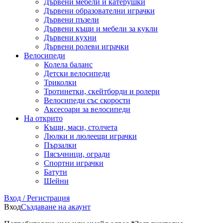
Дървени мебели и катерушки
Дървени образователни играчки
Дървени пъзели
Дървени къщи и мебели за кукли
Дървени кухни
Дървени ролеви играчки
Велосипеди
Колела баланс
Детски велосипеди
Триколки
Тротинетки, скейтборди и ролери
Велосипеди със скорости
Аксесоари за велосипеди
На открито
Къщи, маси, столчета
Люлки и люлеещи играчки
Пързалки
Пясъчници, огради
Спортни играчки
Батути
Шейни
Вход / Регистрация
Вход
Създаване на акаунт