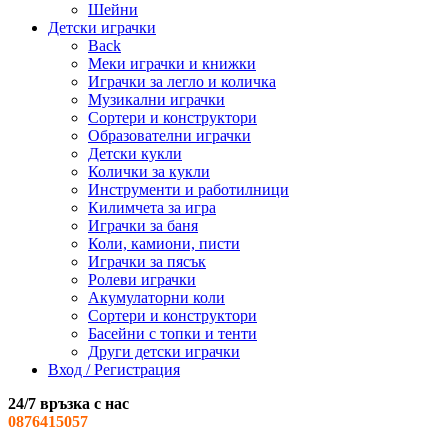
Шейни
Детски играчки
Back
Меки играчки и книжки
Играчки за легло и количка
Музикални играчки
Сортери и конструктори
Образователни играчки
Детски кукли
Колички за кукли
Инструменти и работилници
Килимчета за игра
Играчки за баня
Коли, камиони, писти
Играчки за пясък
Ролеви играчки
Акумулаторни коли
Сортери и конструктори
Басейни с топки и тенти
Други детски играчки
Вход / Регистрация
24/7 връзка с нас
0876415057