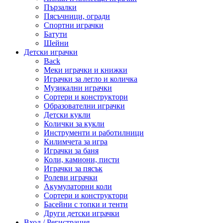
Пързалки
Пясъчници, огради
Спортни играчки
Батути
Шейни
Детски играчки
Back
Меки играчки и книжки
Играчки за легло и количка
Музикални играчки
Сортери и конструктори
Образователни играчки
Детски кукли
Колички за кукли
Инструменти и работилници
Килимчета за игра
Играчки за баня
Коли, камиони, писти
Играчки за пясък
Ролеви играчки
Акумулаторни коли
Сортери и конструктори
Басейни с топки и тенти
Други детски играчки
Вход / Регистрация