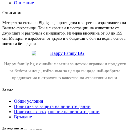
стена
Описание
-
Животните
Описание
от
джунглата
Метърът за стена на Bigjigs ще проследява прогреса в израстването на
Вашето съкровище. Той е с красиви илюстрации на животните от
джунглата и разполага с индикатор. Измерва височина от 80 до 155
см. Метърът е изработен от дърво и е боядисан с бои на водна основа,
които са безвредни.
Happy family bg е онлайн магазин за детски играчки и продукти
за бебета и деца, който има за цел да ви даде най-добрите
предложения и страхотно качество на атрактивни цени.
За нас
Общи условия
Политика за защита на личните данни
Политика за съхранение на личните данни
Връщане
За контакти