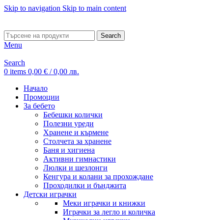
Skip to navigation
Skip to main content
ADD ANYTHING HERE OR JUST REMOVE IT…
Search
Menu
Search
0
items
0,00
€
/ 0,00 лв.
Начало
Промоции
За бебето
Бебешки колички
Полезни уреди
Хранене и кърмене
Столчета за хранене
Баня и хигиена
Активни гимнастики
Люлки и шезлонги
Кенгура и колани за прохождане
Проходилки и бънджита
Детски играчки
Меки играчки и книжки
Играчки за легло и количка