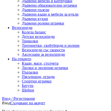
Дървени мебели и катерушки
Дървени образователни играчки
Дървени пъзели
Дървени къщи и мебели за кукли
Дървени кухни
Дървени ролеви играчки
Велосипеди
Колела баланс
Детски велосипеди
Триколки
Тротинетки, скейтборди и ролери
Велосипеди със скорости
Аксесоари за велосипеди
На открито
Къщи, маси, столчета
Люлки и люлеещи играчки
Пързалки
Пясъчници, огради
Спортни играчки
Батути
Шейни
Вход / Регистрация
Вход
Създаване на акаунт