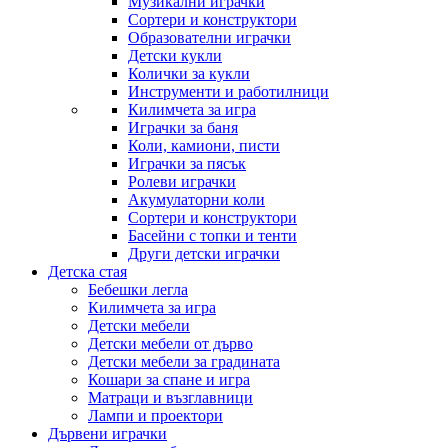
Музикални играчки
Сортери и конструктори
Образователни играчки
Детски кукли
Колички за кукли
Инструменти и работилници
Килимчета за игра
Играчки за баня
Коли, камиони, писти
Играчки за пясък
Ролеви играчки
Акумулаторни коли
Сортери и конструктори
Басейни с топки и тенти
Други детски играчки
Детска стая
Бебешки легла
Килимчета за игра
Детски мебели
Детски мебели от дърво
Детски мебели за градината
Кошари за спане и игра
Матраци и възглавници
Лампи и проектори
Дървени играчки