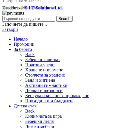
Телефон:
0876 415 057
Изработка:
S.I.T Solutions Ltd.
Email:
sale@happyfamilybg.com
Search
Започнете да пишете...
Затвори
Начало
Промоции
За бебето
Back
Бебешки колички
Полезни уреди
Хранене и кърмене
Столчета за хранене
Баня и хигиена
Активни гимнастики
Люлки и шезлонги
Кенгура и колани за прохождане
Проходилки и бънджита
Детска стая
Back
Килимчета за игра
Бебешки легла
Детски мебели