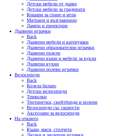
Детски мебели от дърво
Детски мебели за градината
Кошари за спане и игра
Матраци и възглавници
Лампи и проектори
Дървени играчки
Back
Дървени мебели и катерушки
Дървени образователни играчки
Дървени пъзели
Дървени къщи и мебели за кукли
Дървени кухни
Дървени ролеви играчки
Велосипеди
Back
Колела баланс
Детски велосипеди
Триколки
Тротинетки, скейтборди и ролери
Велосипеди със скорости
Аксесоари за велосипеди
На открито
Back
Къщи, маси, столчета
Люлки и люлеещи играчки