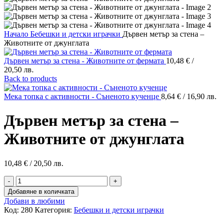
Начало
Бебешки и детски играчки
Дървен метър за стена –
Животните от джунглата
Дървен метър за стена - Животните от фермата
10,48
€
/
20,50 лв.
Back to products
Мека топка с активности - Съненото кученце
8,64
€
/ 16,90 лв.
Дървен метър за стена –
Животните от джунглата
10,48
€
/ 20,50 лв.
количество
за
Добавяне в количката
Дървен
Добави в любими
метър
Код:
280
Категория:
Бебешки и детски играчки
за