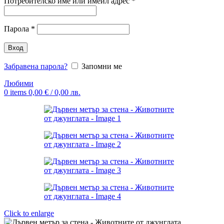
Задължително
Потребителско име или имейл адрес
*
Задължително
Парола
*
Вход
Забравена парола?
Запомни ме
Любими
0
items
0,00
€
/ 0,00 лв.
Click to enlarge