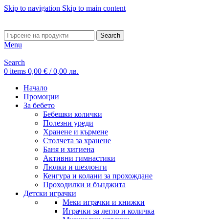
Skip to navigation
Skip to main content
ADD ANYTHING HERE OR JUST REMOVE IT…
Search
Menu
Search
0
items
0,00
€
/ 0,00 лв.
Начало
Промоции
За бебето
Бебешки колички
Полезни уреди
Хранене и кърмене
Столчета за хранене
Баня и хигиена
Активни гимнастики
Люлки и шезлонги
Кенгура и колани за прохождане
Проходилки и бънджита
Детски играчки
Меки играчки и книжки
Играчки за легло и количка