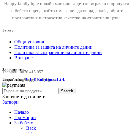
Happy family bg е онлайн магазин за детски играчки и продукти
за бебета и деца, който има за цел да ви даде най-добрите
предложения и страхотно качество на атрактивни цени.
За нас
Общи условия
Политика за защита на личните данни
Политика за съхранение на личните данни
Връщане
За контакти
Телефон:
0876 415 057
Изработка:
S.I.T Solutions Ltd.
Email:
sale@happyfamilybg.com
Search
Започнете да пишете...
Затвори
Начало
Промоции
За бебето
Back