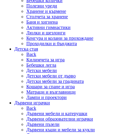
Бебешки колички
Полезни уреди
Хранене и кърмене
Столчета за хранене
Баня и хигиена
Активни гимнастики
Люлки и шезлонги
Кенгура и колани за прохождане
Проходилки и бънджита
Детска стая
Back
Килимчета за игра
Бебешки легла
Детски мебели
Детски мебели от дърво
Детски мебели за градината
Кошари за спане и игра
Матраци и възглавници
Лампи и проектори
Дървени играчки
Back
Дървени мебели и катерушки
Дървени образователни играчки
Дървени пъзели
Дървени къщи и мебели за кукли