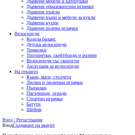
Дървени мебели и катерушки
Дървени образователни играчки
Дървени пъзели
Дървени къщи и мебели за кукли
Дървени кухни
Дървени ролеви играчки
Велосипеди
Колела баланс
Детски велосипеди
Триколки
Тротинетки, скейтборди и ролери
Велосипеди със скорости
Аксесоари за велосипеди
На открито
Къщи, маси, столчета
Люлки и люлеещи играчки
Пързалки
Пясъчници, огради
Спортни играчки
Батути
Шейни
Вход / Регистрация
Вход
Създаване на акаунт