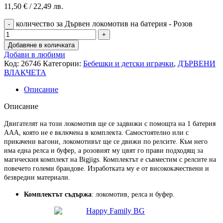
11,50
€
/ 22,49 лв.
количество за Дървен локомотив на батерия - Розов
Добавяне в количката
Добави в любими
Код:
26746
Категории:
Бебешки и детски играчки
,
ДЪРВЕНИ
ВЛАКЧЕТА
Описание
Описание
Двигателят на този локомотив ще се задвижи с помощта на 1 батерия
ААА, която не е включена в комплекта. Самостоятелно или с
прикачени вагони, локомотивът ще се движи по релсите. Към него
има една релса и буфер, а розовият му цвят го прави подходящ за
магическия комплект на Bigjigs. Комплектът е съвместим с релсите на
повечето големи брандове. Изработката му е от висококачествени и
безвредни материали.
Комплектът съдържа
: локомотив, релса и буфер.