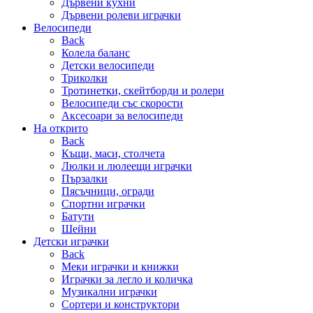
Дървени кухни
Дървени ролеви играчки
Велосипеди
Back
Колела баланс
Детски велосипеди
Триколки
Тротинетки, скейтборди и ролери
Велосипеди със скорости
Аксесоари за велосипеди
На открито
Back
Къщи, маси, столчета
Люлки и люлеещи играчки
Пързалки
Пясъчници, огради
Спортни играчки
Батути
Шейни
Детски играчки
Back
Меки играчки и книжки
Играчки за легло и количка
Музикални играчки
Сортери и конструктори