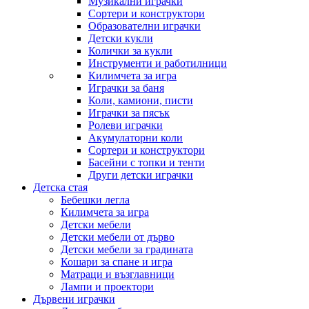
Музикални играчки
Сортери и конструктори
Образователни играчки
Детски кукли
Колички за кукли
Инструменти и работилници
Килимчета за игра
Играчки за баня
Коли, камиони, писти
Играчки за пясък
Ролеви играчки
Акумулаторни коли
Сортери и конструктори
Басейни с топки и тенти
Други детски играчки
Детска стая
Бебешки легла
Килимчета за игра
Детски мебели
Детски мебели от дърво
Детски мебели за градината
Кошари за спане и игра
Матраци и възглавници
Лампи и проектори
Дървени играчки