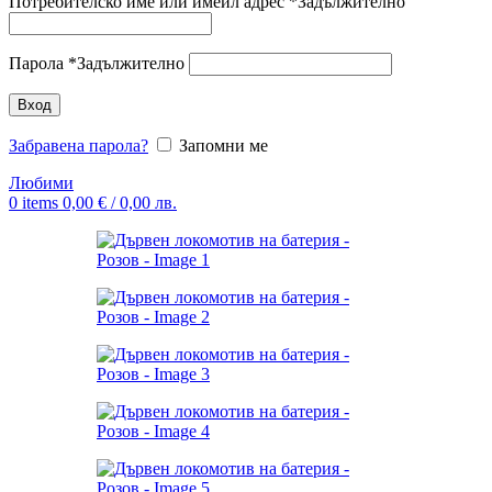
Потребителско име или имейл адрес
*
Задължително
Парола
*
Задължително
Вход
Забравена парола?
Запомни ме
Любими
0
items
0,00
€
/ 0,00 лв.