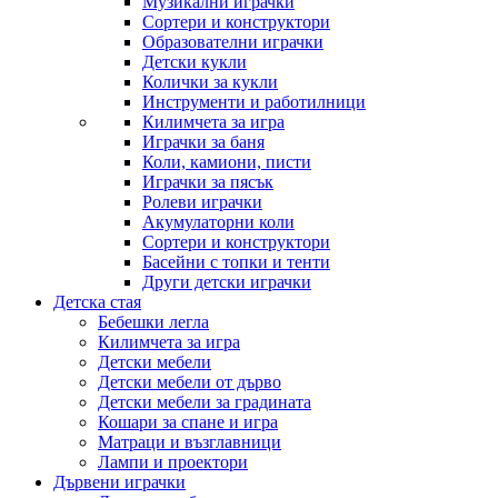
Музикални играчки
Сортери и конструктори
Образователни играчки
Детски кукли
Колички за кукли
Инструменти и работилници
Килимчета за игра
Играчки за баня
Коли, камиони, писти
Играчки за пясък
Ролеви играчки
Акумулаторни коли
Сортери и конструктори
Басейни с топки и тенти
Други детски играчки
Детска стая
Бебешки легла
Килимчета за игра
Детски мебели
Детски мебели от дърво
Детски мебели за градината
Кошари за спане и игра
Матраци и възглавници
Лампи и проектори
Дървени играчки