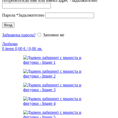
Потребителско име или имейл адрес
*
Задължително
Парола
*
Задължително
Вход
Забравена парола?
Запомни ме
Любими
0
items
0,00
€
/ 0,00 лв.