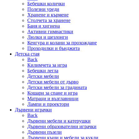
Бебешки колички
Полезни уреди
Хранене и кърмене
Столчета за хранене
Баня и хигиена
Активни гимнастики
Люлки и шезлонги
Кенгура и колани за прохождане
Проходилки и бънджита
Детска стая
Back
Килимчета за игра
Бебешки легла
Детски мебели
Детски мебели от дърво
Детски мебели за градината
Кошари за спане и игра
Матраци и възглавници
Лампи и проектори
Дървени играчки
Back
Дървени мебели и катерушки
Дървени образователни играчки
Дървени пъзели
Дървени къщи и мебели за кукли