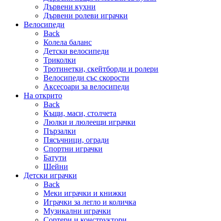
Дървени кухни
Дървени ролеви играчки
Велосипеди
Back
Колела баланс
Детски велосипеди
Триколки
Тротинетки, скейтборди и ролери
Велосипеди със скорости
Аксесоари за велосипеди
На открито
Back
Къщи, маси, столчета
Люлки и люлеещи играчки
Пързалки
Пясъчници, огради
Спортни играчки
Батути
Шейни
Детски играчки
Back
Меки играчки и книжки
Играчки за легло и количка
Музикални играчки
Сортери и конструктори