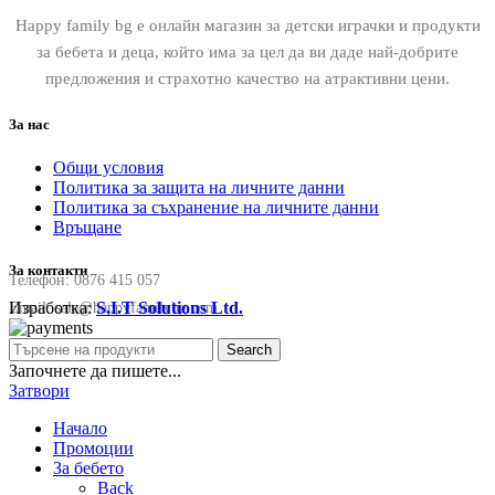
Happy family bg е онлайн магазин за детски играчки и продукти
за бебета и деца, който има за цел да ви даде най-добрите
предложения и страхотно качество на атрактивни цени.
За нас
Общи условия
Политика за защита на личните данни
Политика за съхранение на личните данни
Връщане
За контакти
Телефон:
0876 415 057
Изработка:
S.I.T Solutions Ltd.
Email:
sale@happyfamilybg.com
Search
Започнете да пишете...
Затвори
Начало
Промоции
За бебето
Back