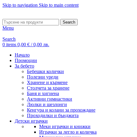
Skip to navigation
Skip to main content
ADD ANYTHING HERE OR JUST REMOVE IT…
Search
Menu
Search
0
items
0,00
€
/ 0,00 лв.
Начало
Промоции
За бебето
Бебешки колички
Полезни уреди
Хранене и кърмене
Столчета за хранене
Баня и хигиена
Активни гимнастики
Люлки и шезлонги
Кенгура и колани за прохождане
Проходилки и бънджита
Детски играчки
Меки играчки и книжки
Играчки за легло и количка