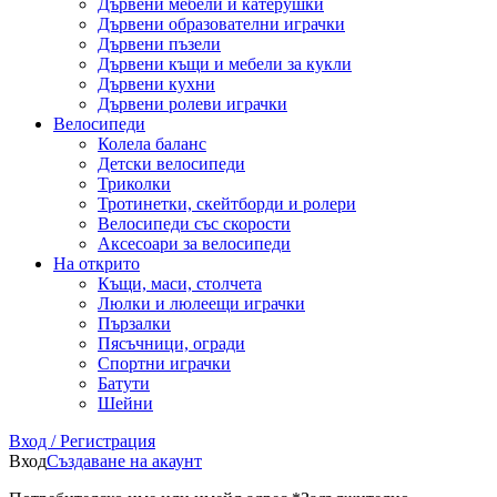
Дървени мебели и катерушки
Дървени образователни играчки
Дървени пъзели
Дървени къщи и мебели за кукли
Дървени кухни
Дървени ролеви играчки
Велосипеди
Колела баланс
Детски велосипеди
Триколки
Тротинетки, скейтборди и ролери
Велосипеди със скорости
Аксесоари за велосипеди
На открито
Къщи, маси, столчета
Люлки и люлеещи играчки
Пързалки
Пясъчници, огради
Спортни играчки
Батути
Шейни
Вход / Регистрация
Вход
Създаване на акаунт