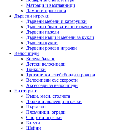
Матраци и възглавници
Лампи и проектори
Дървени играчки
Дървени мебели и катерушки
Дървени образователни играчки
Дървени пъзели
Дървени къщи и мебели за кукли
Дървени кухни
Дървени ролеви играчки
Велосипеди
Колела баланс
Детски велосипеди
Триколки
Тротинетки, скейтборди и ролери
Велосипеди със скорости
Аксесоари за велосипеди
На открито
Къщи, маси, столчета
Люлки и люлеещи играчки
Пързалки
Пясъчници, огради
Спортни играчки
Батути
Шейни