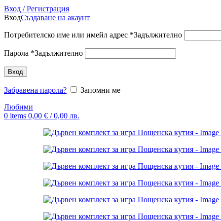
Вход / Регистрация
Вход
Създаване на акаунт
Потребителско име или имейл адрес
*
Задължително
Парола
*
Задължително
Вход
Забравена парола?
Запомни ме
Любими
0
items
0,00
€
/ 0,00 лв.