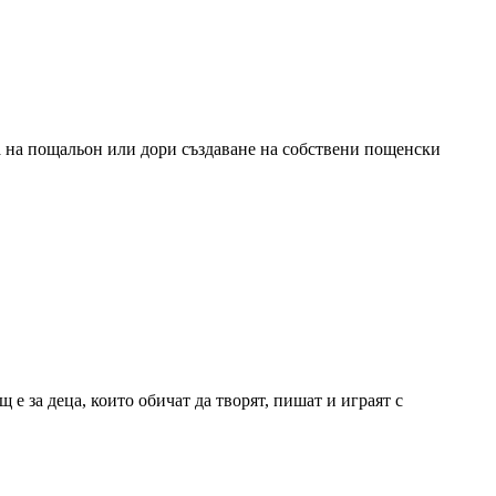
ра на пощальон или дори създаване на собствени пощенски
щ е за деца, които обичат да творят, пишат и играят с