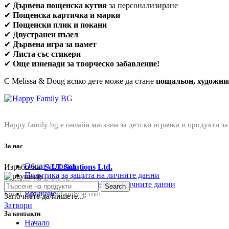
✔
Дървена пощенска кутия
за персонализиране
✔
Пощенска картичка и марки
✔
Пощенски плик и покани
✔
Двустранен пъзел
✔
Дървена игра за памет
✔
Листа със стикери
✔
Още изненади за творческо забавление!
С Melissa & Doug всяко дете може да стане
пощальон, художни
Happy family bg е онлайн магазин за детски играчки и продукти за
За нас
Общи условия
Изработка:
S.I.T Solutions Ltd.
Политика за защита на личните данни
Телефон:
0876 415 057
Политика за съхранение на личните данни
Search
Връщане
Email:
sale@happyfamilybg.com
Започнете да пишете...
Затвори
За контакти
Начало