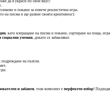
оже да я украси по свой вкус!
е.
пликове и покани за повече реалистична игра.
то на писма и ще развие своята креативност.
ции
, като изпращане на писма и покани, сортиране на поща, иг
 социални умения
, докато се забавляват.
и подреждане на пъзели.
мет.
гри.
ователен и забавен
, този комплект е
перфектен избор
! Подходя