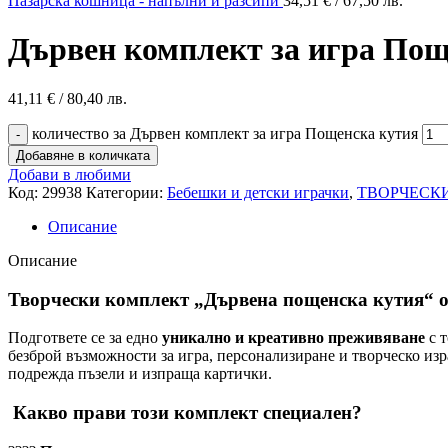
Пазарска кошница - напълни и разсипи
34,51
€
/ 67,50 лв.
Дървен комплект за игра Пощ
41,11
€
/ 80,40 лв.
количество за Дървен комплект за игра Пощенска кутия
Добавяне в количката
Добави в любими
Код:
29938
Категории:
Бебешки и детски играчки
,
ТВОРЧЕСК
Описание
Описание
Творчески комплект „Дървена пощенска кутия“ от
Подгответе се за едно
уникално и креативно преживяване
с т
безброй възможности за игра, персонализиране и творческо изр
подрежда пъзели и изпраща картички.
Какво прави този комплект специален?