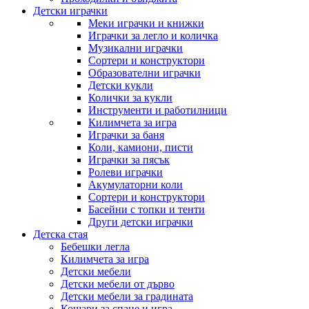
Детски играчки
Меки играчки и книжки
Играчки за легло и количка
Музикални играчки
Сортери и конструктори
Образователни играчки
Детски кукли
Колички за кукли
Инструменти и работилници
Килимчета за игра
Играчки за баня
Коли, камиони, писти
Играчки за пясък
Ролеви играчки
Акумулаторни коли
Сортери и конструктори
Басейни с топки и тенти
Други детски играчки
Детска стая
Бебешки легла
Килимчета за игра
Детски мебели
Детски мебели от дърво
Детски мебели за градината
Кошари за спане и игра