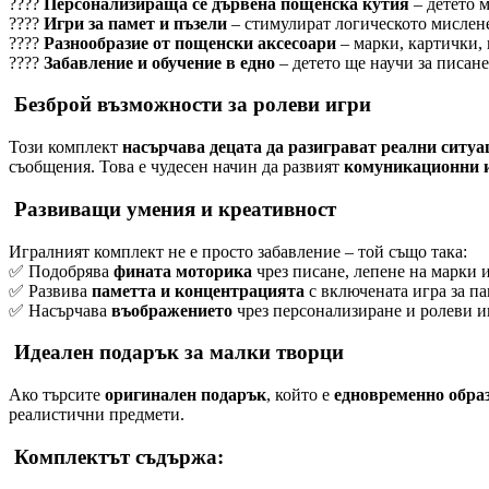
????
Персонализираща се дървена пощенска кутия
– детето м
????
Игри за памет и пъзели
– стимулират логическото мислен
????
Разнообразие от пощенски аксесоари
– марки, картички, 
????
Забавление и обучение в едно
– детето ще научи за писане
Безброй възможности за ролеви игри
Този комплект
насърчава децата да разиграват реални ситуа
съобщения. Това е чудесен начин да развият
комуникационни и
Развиващи умения и креативност
Игралният комплект не е просто забавление – той също така:
✅ Подобрява
фината моторика
чрез писане, лепене на марки 
✅ Развива
паметта и концентрацията
с включената игра за па
✅ Насърчава
въображението
чрез персонализиране и ролеви и
Идеален подарък за малки творци
Ако търсите
оригинален подарък
, който е
едновременно образ
реалистични предмети.
Комплектът съдържа: