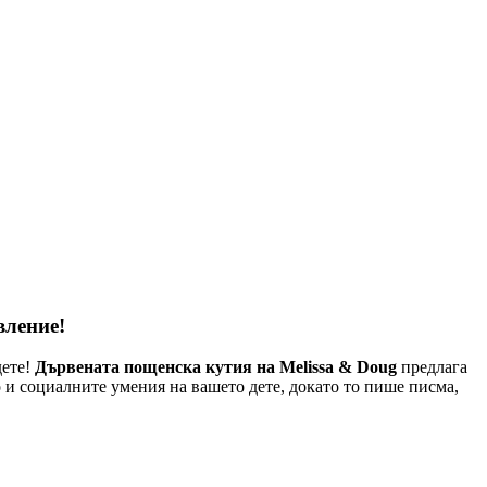
вление!
дете!
Дървената пощенска кутия на Melissa & Doug
предлага
и социалните умения на вашето дете, докато то пише писма,