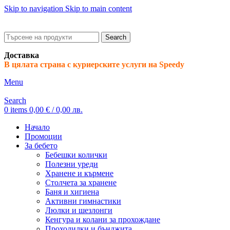
Skip to navigation
Skip to main content
ADD ANYTHING HERE OR JUST REMOVE IT…
Search
Доставка
В цялата страна с куриерските услуги на Speedy
Menu
Search
0
items
0,00
€
/ 0,00 лв.
Начало
Промоции
За бебето
Бебешки колички
Полезни уреди
Хранене и кърмене
Столчета за хранене
Баня и хигиена
Активни гимнастики
Люлки и шезлонги
Кенгура и колани за прохождане
Проходилки и бънджита