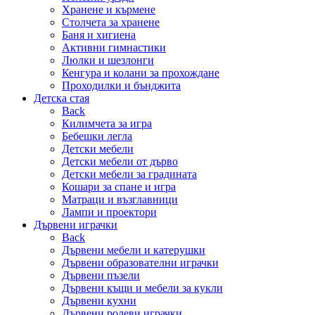
Хранене и кърмене
Столчета за хранене
Баня и хигиена
Активни гимнастики
Люлки и шезлонги
Кенгура и колани за прохождане
Проходилки и бънджита
Детска стая
Back
Килимчета за игра
Бебешки легла
Детски мебели
Детски мебели от дърво
Детски мебели за градината
Кошари за спане и игра
Матраци и възглавници
Лампи и проектори
Дървени играчки
Back
Дървени мебели и катерушки
Дървени образователни играчки
Дървени пъзели
Дървени къщи и мебели за кукли
Дървени кухни
Дървени ролеви играчки