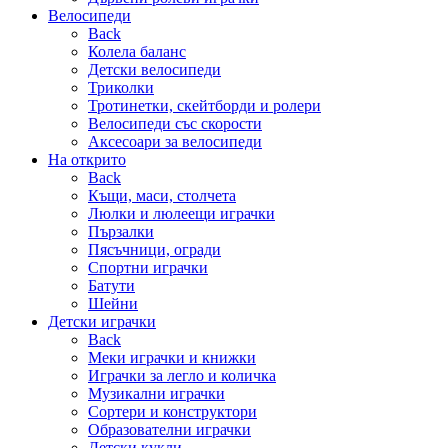
Велосипеди
Back
Колела баланс
Детски велосипеди
Триколки
Тротинетки, скейтборди и ролери
Велосипеди със скорости
Аксесоари за велосипеди
На открито
Back
Къщи, маси, столчета
Люлки и люлеещи играчки
Пързалки
Пясъчници, огради
Спортни играчки
Батути
Шейни
Детски играчки
Back
Меки играчки и книжки
Играчки за легло и количка
Музикални играчки
Сортери и конструктори
Образователни играчки
Детски кукли