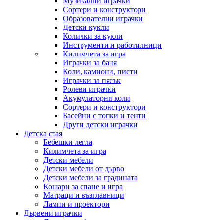
Музикални играчки
Сортери и конструктори
Образователни играчки
Детски кукли
Колички за кукли
Инструменти и работилници
Килимчета за игра
Играчки за баня
Коли, камиони, писти
Играчки за пясък
Ролеви играчки
Акумулаторни коли
Сортери и конструктори
Басейни с топки и тенти
Други детски играчки
Детска стая
Бебешки легла
Килимчета за игра
Детски мебели
Детски мебели от дърво
Детски мебели за градината
Кошари за спане и игра
Матраци и възглавници
Лампи и проектори
Дървени играчки