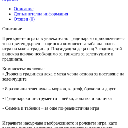
Описание
Допълнителна информация
Отзиви (0)
Описание
Превърнете играта в увлекателно градинарско приключение с
този цветен,дървен градински комплект за забавна ролева
игра на малък градинар. Подходящ за деца над 3 години, той
включва всичко необходимо за грижата за зеленчуците в
градината.
Комплектът включва:
• Дървена градинска леха с мека черна основа за поставяне на
зеленчуците
• 8 различни зеленчука – морков, картоф, броколи и други
• Градинарски инструменти – лейка, лопатка и виличка
• Семена и табелки – за още по-реалистична игра
Играчката насърчава въображението и ролевата игра, като