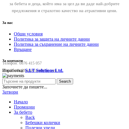
за бебета и деца, който има за цел да ви даде най-добрите
предложения и страхотно качество на атрактивни цени.
За нас
Общи условия
Политика за защита на личните данни
Политика за съхранение на личните данни
Връщане
За контакти
Телефон:
0876 415 057
Изработка:
S.I.T Solutions Ltd.
Email:
sale@happyfamilybg.com
Search
Започнете да пишете...
Затвори
Начало
Промоции
За бебето
Back
Бебешки колички
Полезни уреди