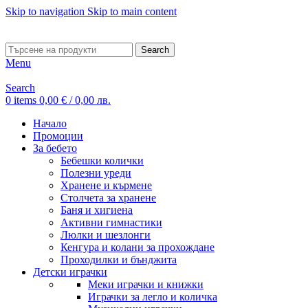
Skip to navigation
Skip to main content
ADD ANYTHING HERE OR JUST REMOVE IT…
Search
Menu
Search
0
items
0,00
€
/ 0,00 лв.
Начало
Промоции
За бебето
Бебешки колички
Полезни уреди
Хранене и кърмене
Столчета за хранене
Баня и хигиена
Активни гимнастики
Люлки и шезлонги
Кенгура и колани за прохождане
Проходилки и бънджита
Детски играчки
Меки играчки и книжки
Играчки за легло и количка