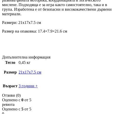
развива фината моторика, координацията и логическото
мислене. Подходяща е за игра както самостоятелно, така и в
група. Изработена е от безопасни и висококачествени дървени
материали.
Размери: 21x17x7.5 см
Размер на опаковка: 17.4×7.9×21.6 см
Допълнителна информация
Тегло
0,45 кг
Размер
21x17x7.5 см
Възраст
3 години +
Отзиви (0)
Оценено с
0
от 5
ревюта
Оценено с
5
от 5
0