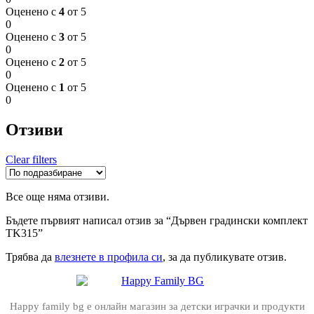
Оценено с
4
от 5
0
Оценено с
3
от 5
0
Оценено с
2
от 5
0
Оценено с
1
от 5
0
Отзиви
Clear filters
Все още няма отзиви.
Бъдете първият написал отзив за “Дървен градински комплект
TK315”
Трябва да
влезнете в профила си
, за да публикувате отзив.
Happy family bg е онлайн магазин за детски играчки и продукти