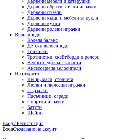
Дървени мебели и катерушки
Дървени образователни играчки
Дървени пъзели
Дървени къщи и мебели за кукли
Дървени кухни
Дървени ролеви играчки
Велосипеди
Колела баланс
Детски велосипеди
Триколки
Тротинетки, скейтборди и ролери
Велосипеди със скорости
Аксесоари за велосипеди
На открито
Къщи, маси, столчета
Люлки и люлеещи играчки
Пързалки
Пясъчници, огради
Спортни играчки
Батути
Шейни
Вход / Регистрация
Вход
Създаване на акаунт