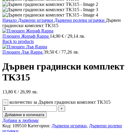
Начало
Дървени играчки
Дървени ролеви играчки
Дървен
градински комплект TK315
Плюшен Жираф Rappa
14,90
€
/ 29,14 лв.
Back to products
Плюшен Лъв Rappa
39,50
€
/ 77,26 лв.
Дървен градински комплект
TK315
13,80
€
/ 26,99 лв.
количество за Дървен градински комплект TK315
Добавяне в количката
Добави в любими
Код:
109510
Категории:
Дървени играчки
,
Дървени ролеви
играчки