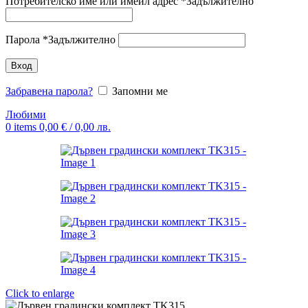
Потребителско име или имейл адрес
*
Задължително
Парола
*
Задължително
Вход
Забравена парола?
Запомни ме
Любими
0
items
0,00
€
/ 0,00 лв.
Click to enlarge