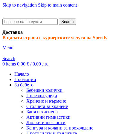
Skip to navigation
Skip to main content
ADD ANYTHING HERE OR JUST REMOVE IT…
Search
Доставка
В цялата страна с куриерските услуги на Speedy
Menu
Search
0
items
0,00
€
/ 0,00 лв.
Начало
Промоции
За бебето
Бебешки колички
Полезни уреди
Хранене и кърмене
Столчета за хранене
Баня и хигиена
Активни гимнастики
Люлки и шезлонги
Кенгура и колани за прохождане
Проходилки и бънджита