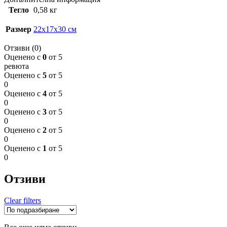
Тегло
0,58 кг
Размер
22x17x30 см
Отзиви (0)
Оценено с
0
от 5
ревюта
Оценено с
5
от 5
0
Оценено с
4
от 5
0
Оценено с
3
от 5
0
Оценено с
2
от 5
0
Оценено с
1
от 5
0
Отзиви
Clear filters