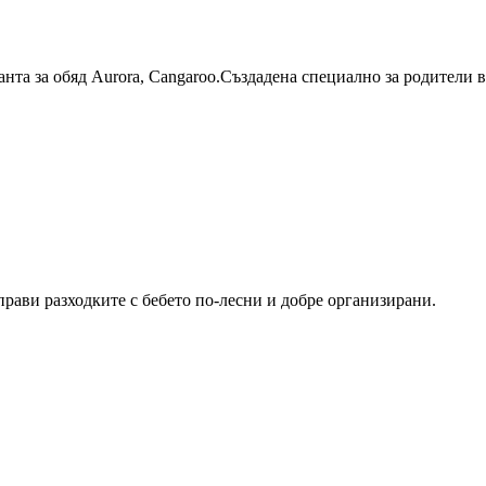
анта за обяд Aurora, Cangaroo.Създадена специално за родители 
прави разходките с бебето по-лесни и добре организирани.