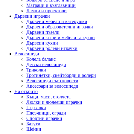
Матраци и възглавници
Лампи и проектори
Дървени играчки
Дървени мебели и катерушки
Дървени образователни играчки
Дървени пъзели
Дървени къщи и мебели за кукли
Дървени кухни
Дървени ролеви играчки
Велосипеди
Колела баланс
Детски велосипеди
Триколки
Тротинетки, скейтборди и ролери
Велосипеди със скорости
Аксесоари за велосипеди
На открито
Къщи, маси, столчета
Люлки и люлеещи играчки
Пързалки
Пясъчници, огради
Спортни играчки
Батути
Шейни