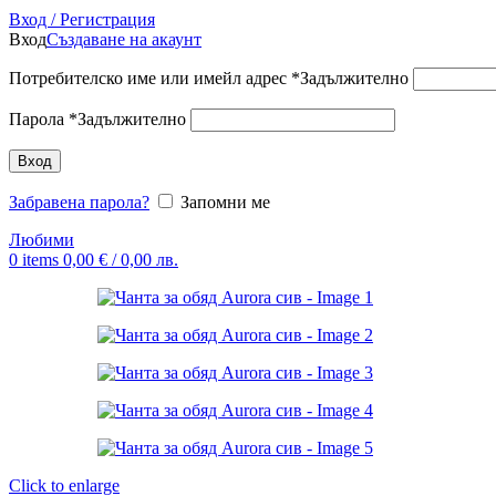
Вход / Регистрация
Вход
Създаване на акаунт
Потребителско име или имейл адрес
*
Задължително
Парола
*
Задължително
Вход
Забравена парола?
Запомни ме
Любими
0
items
0,00
€
/ 0,00 лв.
Click to enlarge