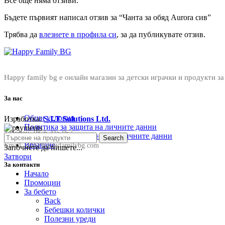
Все още няма отзиви.
Бъдете първият написал отзив за “Чанта за обяд Aurora сив”
Трябва да
влезнете в профила си
, за да публикувате отзив.
Happy family bg е онлайн магазин за детски играчки и продукти за
За нас
Общи условия
Изработка:
S.I.T Solutions Ltd.
Политика за защита на личните данни
Телефон:
0876 415 057
Политика за съхранение на личните данни
Search
Връщане
Email:
sale@happyfamilybg.com
Започнете да пишете...
Затвори
За контакти
Начало
Промоции
За бебето
Back
Бебешки колички
Полезни уреди