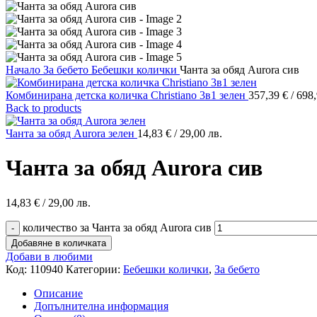
Начало
За бебето
Бебешки колички
Чанта за обяд Aurora сив
Комбинирана детска количка Christiano 3в1 зелен
357,39
€
/ 698,
Back to products
Чанта за обяд Aurora зелен
14,83
€
/ 29,00 лв.
Чанта за обяд Aurora сив
14,83
€
/ 29,00 лв.
количество за Чанта за обяд Aurora сив
Добавяне в количката
Добави в любими
Код:
110940
Категории:
Бебешки колички
,
За бебето
Описание
Допълнителна информация