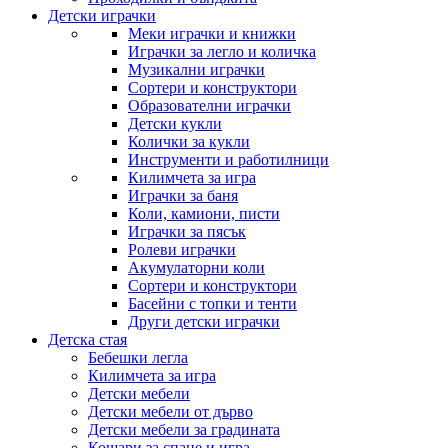
Детски играчки
Меки играчки и книжки
Играчки за легло и количка
Музикални играчки
Сортери и конструктори
Образователни играчки
Детски кукли
Колички за кукли
Инструменти и работилници
Килимчета за игра
Играчки за баня
Коли, камиони, писти
Играчки за пясък
Ролеви играчки
Акумулаторни коли
Сортери и конструктори
Басейни с топки и тенти
Други детски играчки
Детска стая
Бебешки легла
Килимчета за игра
Детски мебели
Детски мебели от дърво
Детски мебели за градината
Кошари за спане и игра