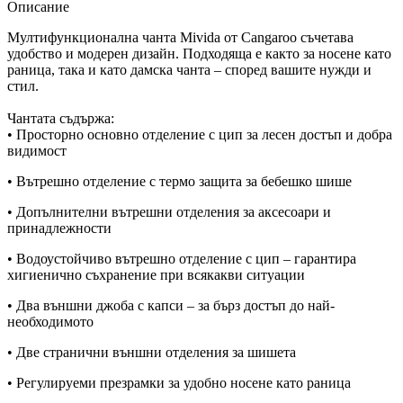
Описание
Мултифункционална чанта Mivida от Cangaroo съчетава
удобство и модерен дизайн. Подходяща е както за носене като
раница, така и като дамска чанта – според вашите нужди и
стил.
Чантата съдържа:
• Просторно основно отделение с цип за лесен достъп и добра
видимост
• Вътрешно отделение с термо защита за бебешко шише
• Допълнителни вътрешни отделения за аксесоари и
принадлежности
• Водоустойчиво вътрешно отделение с цип – гарантира
хигиенично съхранение при всякакви ситуации
• Два външни джоба с капси – за бърз достъп до най-
необходимото
• Две странични външни отделения за шишета
• Регулируеми презрамки за удобно носене като раница