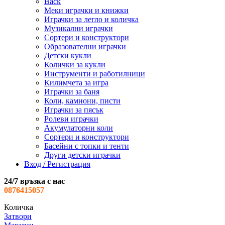
Back
Меки играчки и книжки
Играчки за легло и количка
Музикални играчки
Сортери и конструктори
Образователни играчки
Детски кукли
Колички за кукли
Инструменти и работилници
Килимчета за игра
Играчки за баня
Коли, камиони, писти
Играчки за пясък
Ролеви играчки
Акумулаторни коли
Сортери и конструктори
Басейни с топки и тенти
Други детски играчки
Вход / Регистрация
24/7 връзка с нас
0876415057
Количка
Затвори