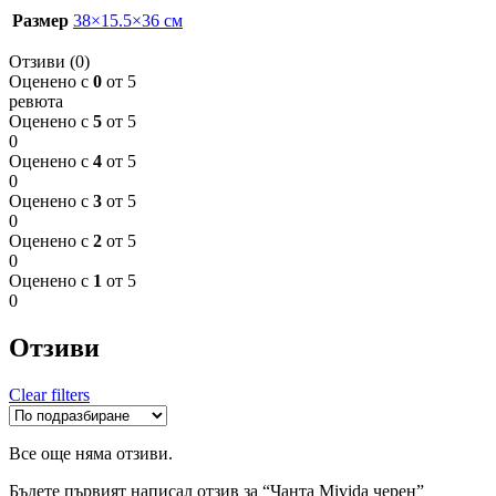
Размер
38×15.5×36 см
Отзиви (0)
Оценено с
0
от 5
ревюта
Оценено с
5
от 5
0
Оценено с
4
от 5
0
Оценено с
3
от 5
0
Оценено с
2
от 5
0
Оценено с
1
от 5
0
Отзиви
Clear filters
Все още няма отзиви.
Бъдете първият написал отзив за “Чанта Mivida черен”