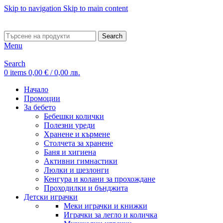
Skip to navigation
Skip to main content
ADD ANYTHING HERE OR JUST REMOVE IT…
Search
Menu
Search
0
items
0,00
€
/ 0,00 лв.
Начало
Промоции
За бебето
Бебешки колички
Полезни уреди
Хранене и кърмене
Столчета за хранене
Баня и хигиена
Активни гимнастики
Люлки и шезлонги
Кенгура и колани за прохождане
Проходилки и бънджита
Детски играчки
Меки играчки и книжки
Играчки за легло и количка