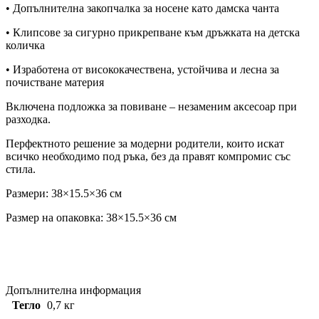
• Допълнителна закопчалка за носене като дамска чанта
• Клипсове за сигурно прикрепване към дръжката на детска
количка
• Изработена от висококачествена, устойчива и лесна за
почистване материя
Включена подложка за повиване – незаменим аксесоар при
разходка.
Перфектното решение за модерни родители, които искат
всичко необходимо под ръка, без да правят компромис със
стила.
Размери: 38×15.5×36 см
Размер на опаковка: 38×15.5×36 см
Допълнителна информация
Тегло
0,7 кг