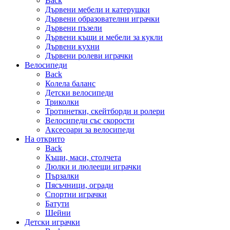
Back
Дървени мебели и катерушки
Дървени образователни играчки
Дървени пъзели
Дървени къщи и мебели за кукли
Дървени кухни
Дървени ролеви играчки
Велосипеди
Back
Колела баланс
Детски велосипеди
Триколки
Тротинетки, скейтборди и ролери
Велосипеди със скорости
Аксесоари за велосипеди
На открито
Back
Къщи, маси, столчета
Люлки и люлеещи играчки
Пързалки
Пясъчници, огради
Спортни играчки
Батути
Шейни
Детски играчки