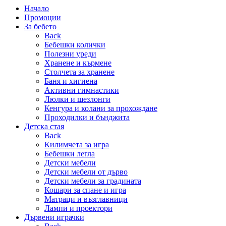
Начало
Промоции
За бебето
Back
Бебешки колички
Полезни уреди
Хранене и кърмене
Столчета за хранене
Баня и хигиена
Активни гимнастики
Люлки и шезлонги
Кенгура и колани за прохождане
Проходилки и бънджита
Детска стая
Back
Килимчета за игра
Бебешки легла
Детски мебели
Детски мебели от дърво
Детски мебели за градината
Кошари за спане и игра
Матраци и възглавници
Лампи и проектори
Дървени играчки