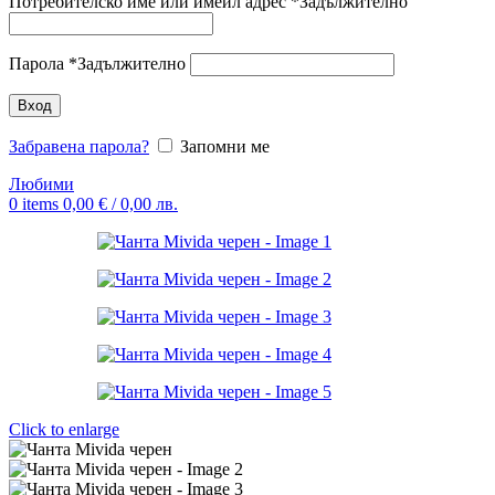
Потребителско име или имейл адрес
*
Задължително
Парола
*
Задължително
Вход
Забравена парола?
Запомни ме
Любими
0
items
0,00
€
/ 0,00 лв.
Click to enlarge