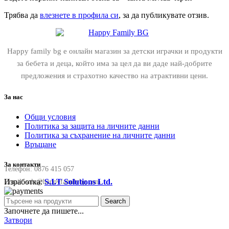
Трябва да
влезнете в профила си
, за да публикувате отзив.
Happy family bg е онлайн магазин за детски играчки и продукти
за бебета и деца, който има за цел да ви даде най-добрите
предложения и страхотно качество на атрактивни цени.
За нас
Общи условия
Политика за защита на личните данни
Политика за съхранение на личните данни
Връщане
За контакти
Телефон:
0876 415 057
Изработка:
S.I.T Solutions Ltd.
Email:
sale@happyfamilybg.com
Search
Започнете да пишете...
Затвори