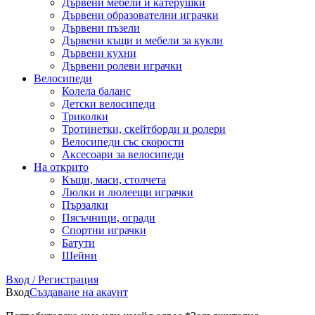
Дървени мебели и катерушки
Дървени образователни играчки
Дървени пъзели
Дървени къщи и мебели за кукли
Дървени кухни
Дървени ролеви играчки
Велосипеди
Колела баланс
Детски велосипеди
Триколки
Тротинетки, скейтборди и ролери
Велосипеди със скорости
Аксесоари за велосипеди
На открито
Къщи, маси, столчета
Люлки и люлеещи играчки
Пързалки
Пясъчници, огради
Спортни играчки
Батути
Шейни
Вход / Регистрация
Вход
Създаване на акаунт